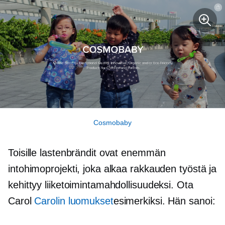
Cosmobaby
Toisille lastenbrändit ovat enemmän
intohimoprojekti, joka alkaa rakkauden työstä ja
kehittyy liiketoimintamahdollisuudeksi. Ota
Carol
Carolin luomukset
esimerkiksi. Hän sanoi: