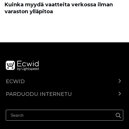
Kuinka myydä vaatteita verkossa ilman
varaston ylläpitoa
ECWID
Ecwid.com
PARDUODU INTERNETU
Kainodara
Parduodu visur
Pagalbos centras
Parduodu Facebook
Parduodu Instagram