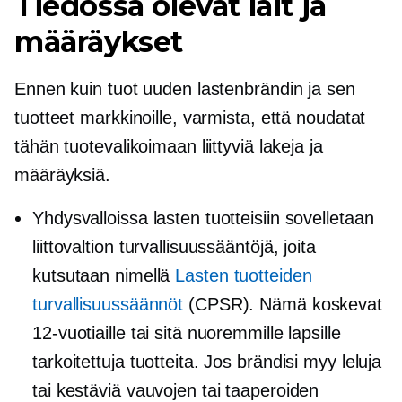
Tiedossa olevat lait ja
määräykset
Ennen kuin tuot uuden lastenbrändin ja sen
tuotteet markkinoille, varmista, että noudatat
tähän tuotevalikoimaan liittyviä lakeja ja
määräyksiä.
Yhdysvalloissa lasten tuotteisiin sovelletaan
liittovaltion turvallisuussääntöjä, joita
kutsutaan nimellä
Lasten tuotteiden
turvallisuussäännöt
(CPSR). Nämä koskevat
12-vuotiaille tai sitä nuoremmille lapsille
tarkoitettuja tuotteita. Jos brändisi myy leluja
tai kestäviä vauvojen tai taaperoiden