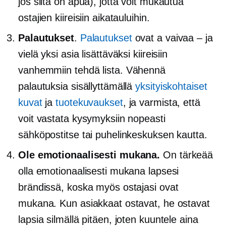
jos siitä on apua), jotta voit mukautua
ostajien kiireisiin aikatauluihin.
Palautukset
.
Palautukset
ovat a
vaivaa – ja
vielä yksi asia lisättäväksi kiireisiin
vanhemmiin
tehdä
lista. Vähennä
palautuksia sisällyttämällä
yksityiskohtaiset
kuvat
ja
tuotekuvaukset
, ja varmista, että
voit vastata kysymyksiin nopeasti
sähköpostitse tai puhelinkeskuksen kautta.
Ole emotionaalisesti mukana.
On tärkeää
olla emotionaalisesti mukana lapsesi
brändissä, koska myös ostajasi ovat
mukana. Kun asiakkaat ostavat, he ostavat
lapsia silmällä pitäen, joten kuuntele aina