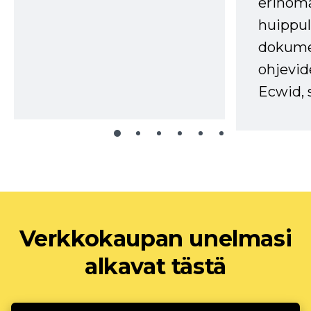
erinom
huippul
dokume
ohjevid
Ecwid, 
Verkkokaupan unelmasi
alkavat tästä