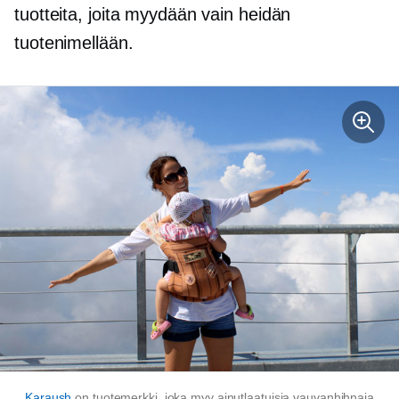
tuotteita, joita myydään vain heidän
tuotenimellään.
Karaush
on tuotemerkki, joka myy ainutlaatuisia vauvanhihnaja