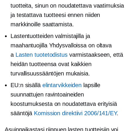
tuotteita, sinun on noudatettava vaatimuksia
ja testattava tuotteesi ennen niiden
markkinoille saattamista.
Lastentuotteiden valmistajilla ja
maahantuojilla Yhdysvalloissa on oltava
a
Lasten tuotetodistus
varmistaakseen, että
heidän tuotteensa ovat kaikkien
turvallisuussääntöjen mukaisia.
EU:n sisällä
elintarvikkeiden
lapsille
suunnattujen ravintoaineiden
koostumuksesta on noudatettava erityisiä
sääntöjä
Komission direktiivi 2006/141/EY
.
Asuinpaikastasi riippuen lasten tuotteisiin voi