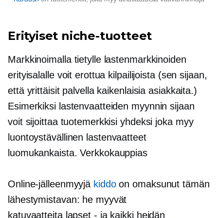
Erityiset niche-tuotteet
Markkinoimalla tietylle lastenmarkkinoiden
erityisalalle voit erottua kilpailijoista (sen sijaan,
että yrittäisit palvella kaikenlaisia ​​asiakkaita.)
Esimerkiksi lastenvaatteiden myynnin sijaan
voit sijoittaa tuotemerkkisi yhdeksi joka myy
luontoystävällinen
lastenvaatteet
luomukankaista. Verkkokauppias
Online-jälleenmyyjä
kiddo
on omaksunut tämän
lähestymistavan: he myyvät
katuvaatteita
lapset - ja
kaikki heidän