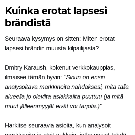
Kuinka erotat lapsesi
brändistä
Seuraava kysymys on sitten: Miten erotat
lapsesi brändin muusta kilpailijasta?
Dmitry Karaush, kokenut verkkokauppias,
ilmaisee tämän hyvin:
"Sinun on ensin
analysoitava markkinoita nähdäksesi, mitä tällä
alueella jo olevilta asiakkailta puuttuu (ja mitä
muut jälleenmyyjät eivät voi tarjota.)"
Harkitse seuraavia asioita, kun analysoit
markkinoita ja etsit aukkoja, jotka voivat tehdä