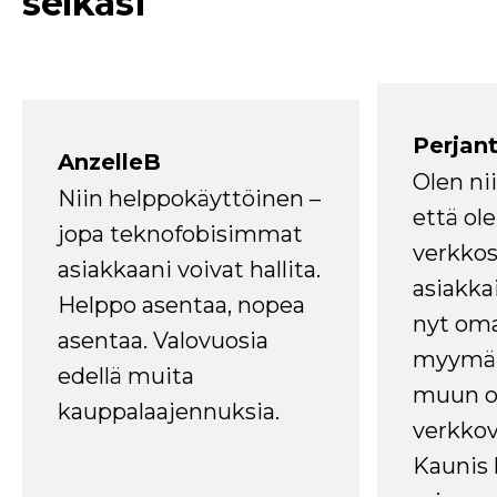
selkäsi
Perjant
AnzelleB
Olen ni
Niin helppokäyttöinen –
että ole
jopa teknofobisimmat
verkkos
asiakkaani voivat hallita.
asiakkai
Helppo asentaa, nopea
nyt om
asentaa. Valovuosia
myymälä
edellä muita
muun oh
kauppalaajennuksia.
verkkov
Kaunis 