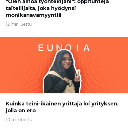
"Olen ainoa työntekijäni": oppitunteja
taiteilijalta, joka hyödynsi
monikanavamyyntiä
12 min luettu
Kuinka teini-ikäinen yrittäjä loi yrityksen,
jolla on ero
10 min luettu