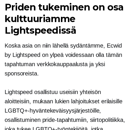
Priden tukeminen on osa
kulttuuriamme
Lightspeedissä
Koska asia on niin lähellä sydäntämme, Ecwid
by Lightspeed on ylpeä voidessaan olla tämän
tapahtuman verkkokauppaalusta ja yksi
sponsoreista.
Lightspeed osallistuu useisiin yhteisön
aloitteisiin, mukaan lukien lahjoitukset erilaisille
LGBTQ+-hyväntekeväisyysjärjestöille,
osallistuminen pride-tapahtumiin, siirtopolitiikka,
joka tukee LGBTQ+-työntekijöitä, jotka