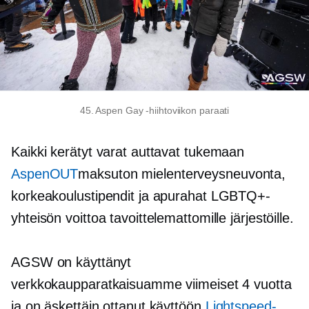
45. Aspen Gay -hiihtoviikon paraati
Kaikki kerätyt varat auttavat tukemaan
AspenOUT
maksuton mielenterveysneuvonta,
korkeakoulustipendit ja apurahat LGBTQ+-
yhteisön voittoa tavoittelemattomille järjestöille.
AGSW on käyttänyt
verkkokaupparatkaisuamme viimeiset 4 vuotta
ja on äskettäin ottanut käyttöön
Lightspeed-