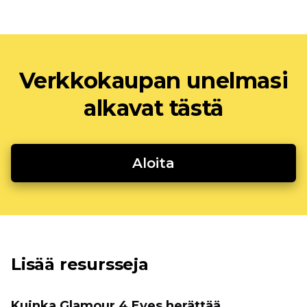
Verkkokaupan unelmasi
alkavat tästä
Aloita
Lisää resursseja
Kuinka Glamour 4 Eyes herättää