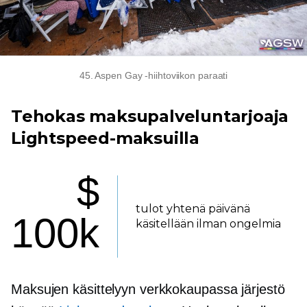
45. Aspen Gay -hiihtoviikon paraati
Tehokas maksupalveluntarjoaja
Lightspeed-maksuilla
$
tulot yhtenä päivänä
100k
käsitellään ilman ongelmia
Maksujen käsittelyyn verkkokaupassa järjestö