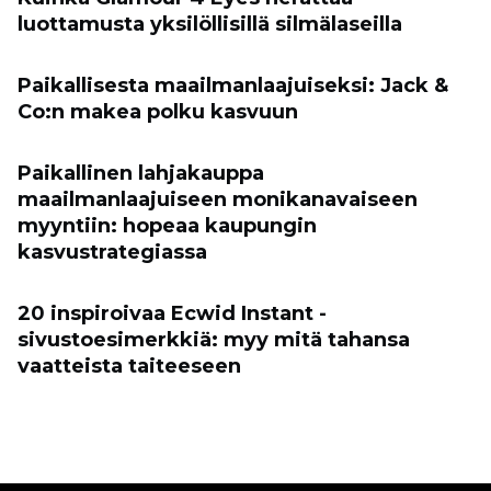
luottamusta yksilöllisillä silmälaseilla
Paikallisesta maailmanlaajuiseksi: Jack &
Co:n makea polku kasvuun
Paikallinen lahjakauppa
maailmanlaajuiseen monikanavaiseen
myyntiin: hopeaa kaupungin
kasvustrategiassa
20 inspiroivaa Ecwid Instant -
sivustoesimerkkiä: myy mitä tahansa
vaatteista taiteeseen