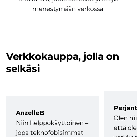
menestymään verkossa.
Verkkokauppa, jolla on
selkäsi
Perjant
AnzelleB
Olen ni
Niin helppokäyttöinen –
että ole
jopa teknofobisimmat