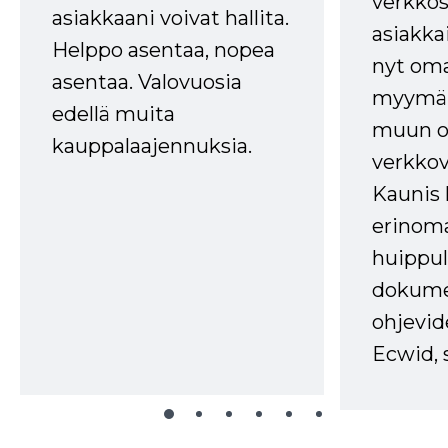
verkkos
asiakkaani voivat hallita.
asiakkai
Helppo asentaa, nopea
nyt om
asentaa. Valovuosia
myymälä
edellä muita
muun oh
kauppalaajennuksia.
verkkov
Kaunis 
erinom
huippul
dokume
ohjevid
Ecwid, 