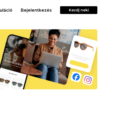
uláció
Bejelentkezés
Kezdj neki