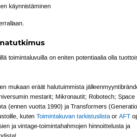
ten käynnistäminen
errallaan.
natutkimus
llä toimintaluvuilla on eniten potentiaalia olla tuottoi
.
iden mukaan eräät halutuimmista jälleenmyyntibränd
niversumin mestarit; Mikronautit; Robotech; Space
ota
(ennen vuotta 1990)
ja Transformers (Generation
ustoille, kuten
Toimintakuvan tarkistuslista
or
AFT
op
ien ja vintage-toimintahahmojen hinnoittelusta ja
hdista!