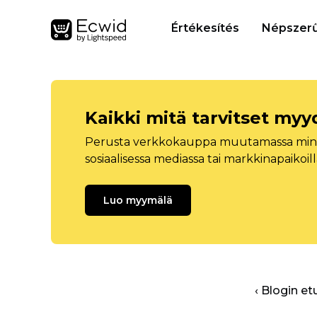
Értékesítés
Népszerű
Kaikki mitä tarvitset myy
Perusta verkkokauppa muutamassa minuu
sosiaalisessa mediassa tai markkinapaikoill
Luo myymälä
‹ Blogin et