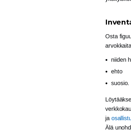
Invent
Osta figuu
arvokkaita
niiden 
ehto
suosio.
Löytääkse
verkkokaup
ja
osallist
Älä unohda