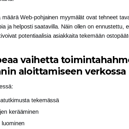
a määrä
Web-pohjainen
myymälät ovat tehneet tava
ia ja helposti saatavilla. Näin ollen on ennustettu,
tivoivat potentiaalisia asiakkaita tekemään ostopäät
peaa vaihetta toimintahahm
in aloittamiseen verkossa
essä:
natutkimusta tekemässä
jen kerääminen
n luominen