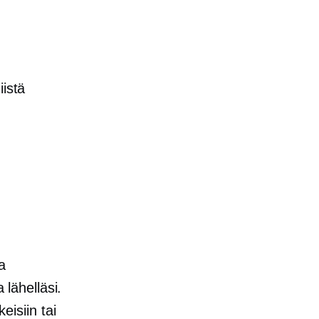
iistä
a
 lähelläsi.
eisiin tai