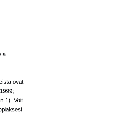
sia
eistä ovat
 1999;
 1). Voit
piaksesi