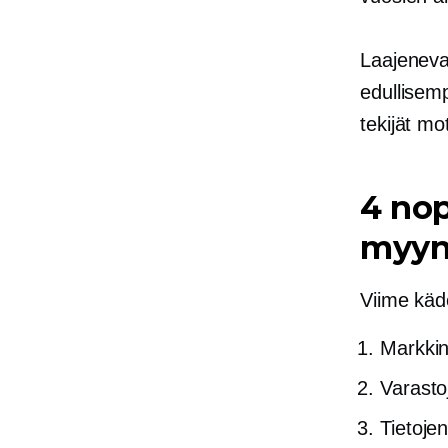
Laajenev
edullisemp
tekijät mo
4 no
myynn
Viime käd
Markki
Varasto
Tietoje