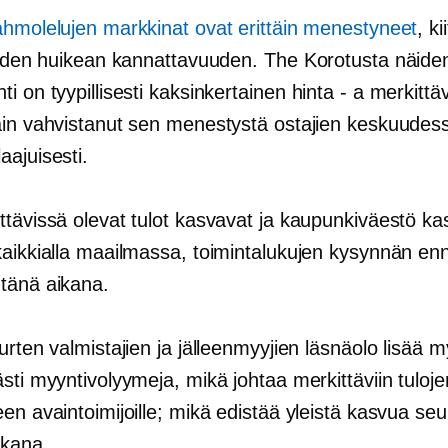
ahmolelujen markkinat ovat erittäin menestyneet
, ki
niiden huikean kannattavuuden. The
Korotusta
näiden
i on tyypillisesti kaksinkertainen
hinta - a
merkittäv
ain vahvistanut sen menestystä ostajien keskuudes
ajuisesti.
ttävissä olevat tulot kasvavat ja kaupunkiväestö k
kaikkialla maailmassa, toimintalukujen kysynnän en
tänä aikana.
urten valmistajien ja jälleenmyyjien läsnäolo lisää 
sti myyntivolyymeja, mikä johtaa merkittäviin tuloje
en avaintoimijoille; mikä edistää yleistä kasvua se
ikana.