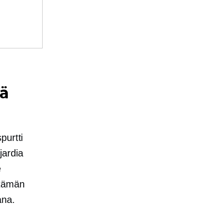
ä
purtti
jardia
e
 tämän
ana.