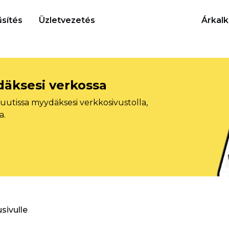
sítés
Üzletvezetés
Árkalk
däksesi verkossa
tissa myydäksesi verkkosivustolla,
a.
usivulle