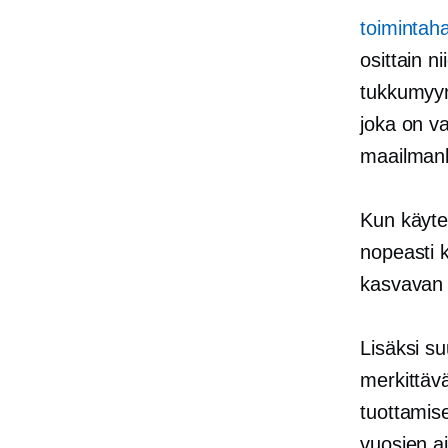
toimintah
osittain 
tukkumyynt
joka on v
maailmanla
Kun käyte
nopeasti 
kasvavan 
Lisäksi su
merkittävä
tuottamise
vuosien a