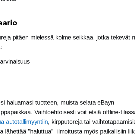
aario
reja pitäen mielessä kolme seikkaa, jotka tekevät n
:
harvinaisuus
si haluamasi tuotteen, muista selata eBayn
papaikkaa. Vaihtoehtoisesti voit etsiä offline-tilass
ua autotallimyyntiin
, kirpputoreja tai vaihtotapaamisia
 lähettää "haluttua" -ilmoitusta myös paikallisiin liikk