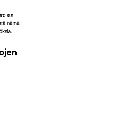
roista
 että nämä
öksiä.
ojen