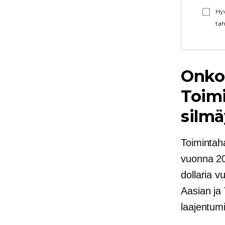
Hyv
tah
Onko 
Toim
silmä
Toimintah
vuonna 20
dollaria 
Aasian j
laajentum