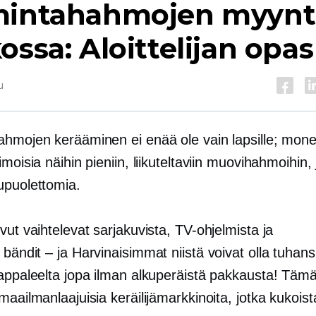
mintahahmojen myynt
ossa: Aloittelijan opas
u
ahmojen kerääminen ei enää ole vain lapsille; monet
imoisia näihin pieniin, liikuteltaviin muovihahmoihin,
upuolettomia.
vut vaihtelevat sarjakuvista, TV-ohjelmista ja
a
bändit – ja
Harvinaisimmat niistä voivat olla tuhans
kappaleelta jopa ilman alkuperäistä pakkausta! Täm
maailmanlaajuisia keräilijämarkkinoita, jotka kukoist