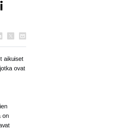
i
 aikuiset
 jotka ovat
ien
ä on
avat