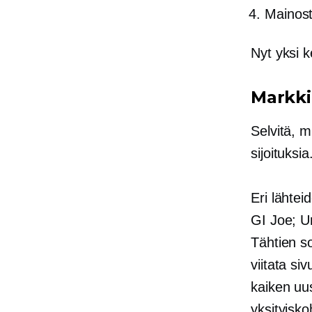
Mainos
Nyt yksi k
Markki
Selvitä, mi
sijoituksia
Eri lähte
GI Joe; U
Tähtien s
viitata siv
kaiken uus
yksityisko