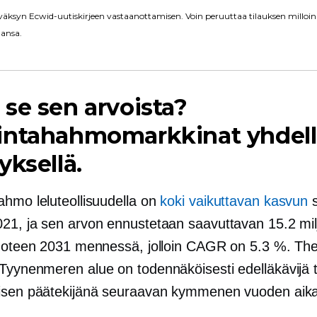
äksyn Ecwid-uutiskirjeen vastaanottamisen. Voin peruuttaa tilauksen milloin
ansa.
se sen arvoista?
intahahmomarkkinat yhdell
yksellä.
ahmo leluteollisuudella on
koki vaikuttavan kasvun
s
21, ja sen arvon ennustetaan saavuttavan 15.2 mil
vuoteen 2031 mennessä, jolloin CAGR on 5.3 %. Th
a Tyynenmeren
alue on todennäköisesti edelläkävijä
isen päätekijänä seuraavan kymmenen vuoden aik