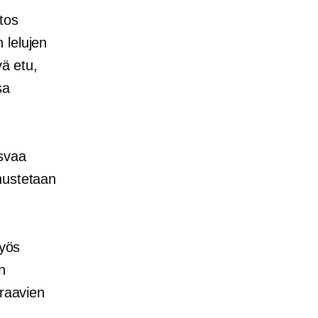
itos
 lelujen
ä etu,
sa
asvaa
nustetaan
myös
n
uraavien