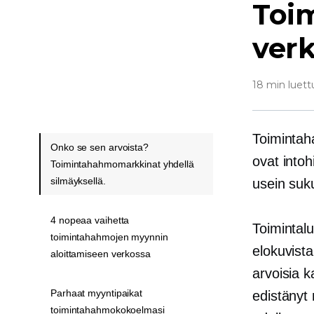
Toi
verk
18 min luett
Toimintah
Onko se sen arvoista?
ovat intoh
Toimintahahmomarkkinat yhdellä
silmäyksellä.
usein suk
4 nopeaa vaihetta
Toimintalu
toimintahahmojen myynnin
elokuvist
aloittamiseen verkossa
arvoisia 
Parhaat myyntipaikat
edistänyt 
toimintahahmokokoelmasi