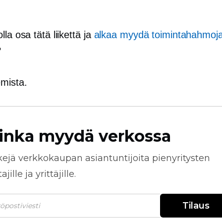
lla osa tätä liikettä ja
alkaa myydä toimintahahmoj
?
emista.
inka myydä verkossa
kejä
verkkokaupan
asiantuntijoita pienyritysten
jille ja yrittäjille.
Tilaus