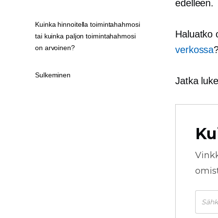
edelleen.
Kuinka hinnoitella toimintahahmosi
Haluatko o
tai kuinka paljon toimintahahmosi
on arvoinen?
verkossa
Sulkeminen
Jatka luk
Ku
Vink
omista