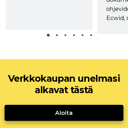
ohjevid
Ecwid, 
Verkkokaupan unelmasi
alkavat tästä
Aloita