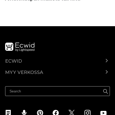
ECWID
Ecwid.com
MYY VERKOSSA
Hinnoittelu
Myy kaikkialla
Ohjekeskus
Myy Facebookissa
Myy Instagramissa