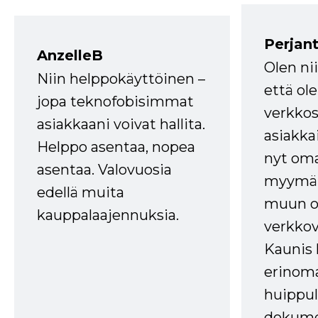
Perjant
AnzelleB
Olen ni
Niin helppokäyttöinen –
että ole
jopa teknofobisimmat
verkkos
asiakkaani voivat hallita.
asiakkai
Helppo asentaa, nopea
nyt om
asentaa. Valovuosia
myymälä
edellä muita
muun oh
kauppalaajennuksia.
verkkov
Kaunis 
erinom
huippul
dokume