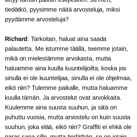
tiedätkö, pyysimme näitä arvosteluja, miksi
pyydämme arvosteluja?
Richard
: Tarkoitan, haluat aina saada
palautetta. Me istumme täällä, teemme jotain,
mikä on mielestämme arvokasta, mutta
haluamme aina kuulla kuuntelijoilta, koska jos
sinulla ei ole kuuntelijaa, sinulla ei ole ohjelmaa,
eikö niin? Tulemme paikalle, mutta haluamme
kuulla tämän. Ja arvostelut ovat arvokkaita.
Kuulemme aina suusta suuhun, ja siitä on
puhuttu vuosia, mutta arvostelu on kuin suusta
suuhun, joka elää, eikö niin? Graffiti ei ehkä ole
paras sana sille, mutta tiedäthän, se on jotain,