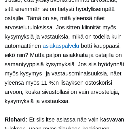
sitä enemmän se on tietysti hyödyllisempää
ostajille. Tämä on se, mitä yleensä näet
arvostelutuloksissa. Jos sitten kiinnität myös
kysymyksiä ja vastauksia, mikä on todella kuin
automaattinen
asiakaspalvelu
botti kauppaasi,
eikö niin? Mutta paljon asiakkaita ja ostajilla on
samantyyppisiä kysymyksiä. Jos siis hyödynnät
myös kysymys- ja vastausominaisuuksia, näet
yleensä myös 11 %:n lisäyksen ostoskorisi
arvoon, koska sivustollasi on vain arvosteluja,
kysymyksiä ja vastauksia.
Richard
: Et siis itse asiassa näe vain kasvavan
tuloksen, vaan myös tilauksen keskiarvon