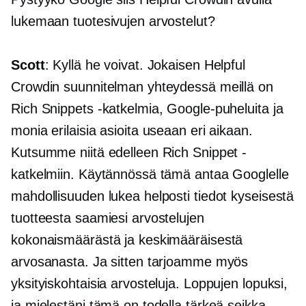
lukemaan tuotesivujen arvostelut?
Scott
: Kyllä he voivat. Jokaisen Helpful
Crowdin suunnitelman yhteydessä meillä on
Rich Snippets -katkelmia, Google-puheluita ja
monia erilaisia ​​asioita useaan eri aikaan.
Kutsumme niitä edelleen Rich Snippet -
katkelmiin. Käytännössä tämä antaa Googlelle
mahdollisuuden lukea helposti tiedot kyseisestä
tuotteesta saamiesi arvostelujen
kokonaismäärästä ja keskimääräisestä
arvosanasta. Ja sitten tarjoamme myös
yksityiskohtaisia ​​arvosteluja. Loppujen lopuksi,
ja mielestäni tämä on todella tärkeä seikka,