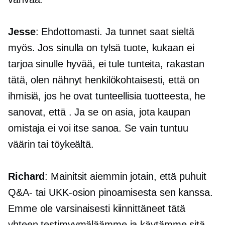
Jesse
: Ehdottomasti. Ja tunnet saat sieltä
myös. Jos sinulla on tylsä ​​tuote, kukaan ei
tarjoa sinulle hyvää, ei tule tunteita, rakastan
tätä, olen nähnyt henkilökohtaisesti, että on
ihmisiä, jos he ovat tunteellisia tuotteesta, he
sanovat, että . Ja se on asia, jota kaupan
omistaja ei voi itse sanoa. Se vain tuntuu
väärin tai töykeältä.
Richard
: Mainitsit aiemmin jotain, että puhuit
Q&A- tai UKK-osion pinoamisesta sen kanssa.
Emme ole varsinaisesti kiinnittäneet tätä
yhteen testimyymäläämme ja käytämme sitä