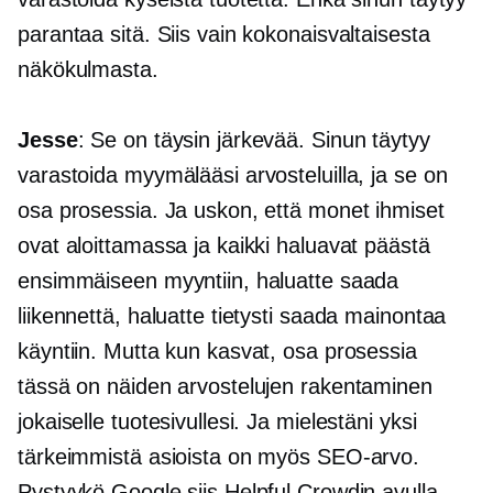
parantaa sitä. Siis vain kokonaisvaltaisesta
näkökulmasta.
Jesse
: Se on täysin järkevää. Sinun täytyy
varastoida myymälääsi arvosteluilla, ja se on
osa prosessia. Ja uskon, että monet ihmiset
ovat aloittamassa ja kaikki haluavat päästä
ensimmäiseen myyntiin, haluatte saada
liikennettä, haluatte tietysti saada mainontaa
käyntiin. Mutta kun kasvat, osa prosessia
tässä on näiden arvostelujen rakentaminen
jokaiselle tuotesivullesi. Ja mielestäni yksi
tärkeimmistä asioista on myös SEO-arvo.
Pystyykö Google siis Helpful Crowdin avulla