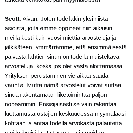
Scott
: Aivan. Joten todellakin yksi niistä
asioista, joita emme oppineet niin aikaisin,
meillä kesti kuin vuosi miettiä arvosteluja ja
jälkikäteen, ymmärrämme, että ensimmäisestä
päivästä lähtien sinun on todella muisteltava
arvosteluja, koska jos olet vasta aloittamassa
Yrityksen perustaminen vie aikaa saada
vauhtia. Mutta nämä arvostelut voivat auttaa
sinua rakentamaan liiketoimintaa paljon
nopeammin. Ensisijaisesti se vain rakentaa
luottamusta ostajien keskuudessa myymälääsi
kohtaan ja antaa todella arvokasta palautetta
muille ihmisille. Ja tärkein asia meidän