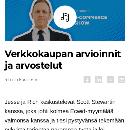
Kuuntele
Verkkokaupan arvioinnit
ja arvostelut
41 min kuuntele
Jesse ja Rich keskustelevat Scott Stewartin
kanssa, joka johti kolmea Ecwid-myymälää
vaimonsa kanssa ja tiesi pystyvänsä tekemään
nykyistä tarjontaa parempaa työtä ja loi