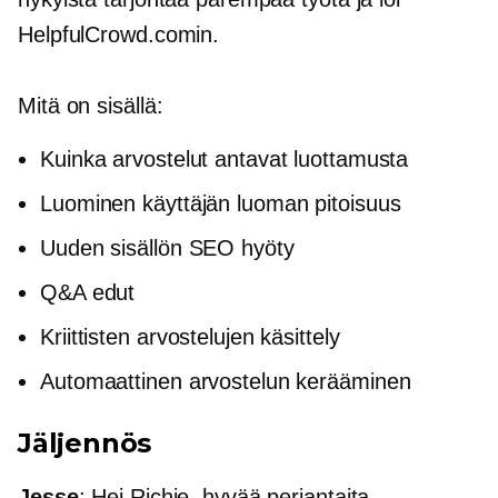
HelpfulCrowd.comin.
Mitä on sisällä:
Kuinka arvostelut antavat luottamusta
Luominen
käyttäjän luoman
pitoisuus
Uuden sisällön SEO hyöty
Q&A edut
Kriittisten arvostelujen käsittely
Automaattinen arvostelun kerääminen
Jäljennös
Jesse
: Hei Richie, hyvää perjantaita.