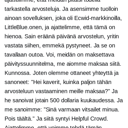
tarkastella arvosteluja. Ja asensimme tuolloin
ainoan sovelluksen, joka oli Ecwid-markkinoilla,
LittleBlue.onen, ja ajattelimme, että tämä on
hienoa. Sain eräänä päivänä arvostelun, yritin
vastata siihen, emmekä pystyneet. Ja se on
tavallaan outoa. Voi, meidän on maksettava
päivityssuunnitelma, me aiomme maksaa siitä.
Kunnossa. Joten olemme ottaneet yhteyttä ja
sanoneet: "Hei kaverit, kuinka paljon tähän
arvosteluun vastaaminen meille maksaa?" Ja
he sanoivat jotain 500 dollaria kuukaudessa. Ja
me sanoimme: "Sinä varmaan vitsailet minua.
Pois täältä." Ja siitä syntyi Helpful Crowd.
Ajattelimme, että voimme tehdä tämän,