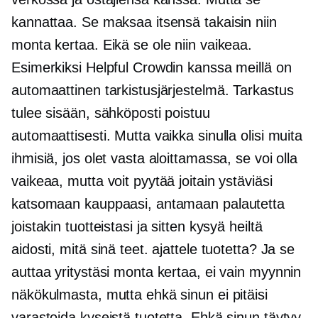
kannattaa. Se maksaa itsensä takaisin niin
monta kertaa. Eikä se ole niin vaikeaa.
Esimerkiksi Helpful Crowdin kanssa meillä on
automaattinen tarkistusjärjestelmä. Tarkastus
tulee sisään, sähköposti poistuu
automaattisesti. Mutta vaikka sinulla olisi muita
ihmisiä, jos olet vasta aloittamassa, se voi olla
vaikeaa, mutta voit pyytää joitain ystäviäsi
katsomaan kauppaasi, antamaan palautetta
joistakin tuotteistasi ja sitten kysyä heiltä
aidosti, mitä sinä teet. ajattele tuotetta? Ja se
auttaa yritystäsi monta kertaa, ei vain myynnin
näkökulmasta, mutta ehkä sinun ei pitäisi
varastoida kyseistä tuotetta. Ehkä sinun täytyy