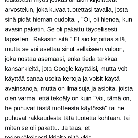
arvostelun, joka kuvaa tuotettasi tavalla, josta
sinä pidät hieman oudolta. , "Oi, oli hienoa, kun
avasin paketin. Se oli pakattu täydellisesti
lapselleni. Rakastin sitä.” Et aio kirjoittaa sitä,
mutta se voi asettaa sinut sellaiseen valoon,
joka nostaa asemaasi, enkä tiedä tarkkaa
kansankieltä, jota Google käyttäisi, mutta voit
käyttää sanaa useita kertoja ja voisit käytä
avainsanoja, mutta on ilmaisuja ja asioita, joista
olen varma, että tekoäly on kuin "Voi, tämä on,
he puhuvat tästä tuotteesta käytössä" tai he
puhuvat rakkaudesta tätä tuotetta kohtaan. tai
miten se oli pakattu. Ja taas, et
todennäköisesti kirjoita niitä ylös.