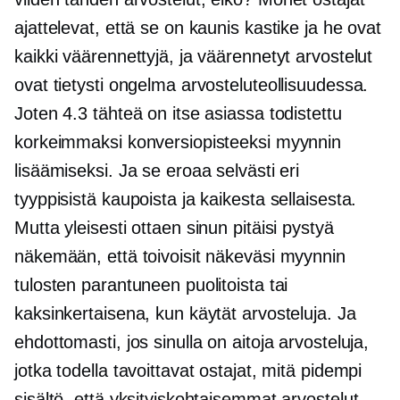
ajattelevat, että se on kaunis kastike ja he ovat
kaikki väärennettyjä, ja väärennetyt arvostelut
ovat tietysti ongelma arvosteluteollisuudessa.
Joten 4.3 tähteä on itse asiassa todistettu
korkeimmaksi konversiopisteeksi myynnin
lisäämiseksi. Ja se eroaa selvästi eri
tyyppisistä kaupoista ja kaikesta sellaisesta.
Mutta yleisesti ottaen sinun pitäisi pystyä
näkemään, että toivoisit näkeväsi myynnin
tulosten parantuneen puolitoista tai
kaksinkertaisena, kun käytät arvosteluja. Ja
ehdottomasti, jos sinulla on aitoja arvosteluja,
jotka todella tavoittavat ostajat, mitä pidempi
sisältö, että yksityiskohtaisemmat arvostelut,