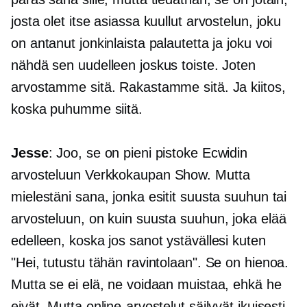
josta olet itse asiassa kuullut arvostelun, joku
on antanut jonkinlaista palautetta ja joku voi
nähdä sen uudelleen joskus toiste. Joten
arvostamme sitä. Rakastamme sitä. Ja kiitos,
koska puhumme siitä.
Jesse
: Joo, se on pieni pistoke Ecwidin
arvosteluun
Verkkokaupan
Show. Mutta
mielestäni sana, jonka esitit suusta suuhun tai
arvosteluun, on kuin suusta suuhun, joka elää
edelleen, koska jos sanot ystävällesi kuten
"Hei, tutustu tähän ravintolaan". Se on hienoa.
Mutta se ei elä, ne voidaan muistaa, ehkä he
eivät. Mutta online-arvostelut säilyvät ikuisesti,