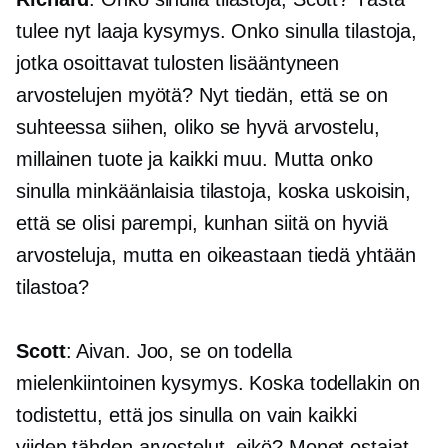
tulee nyt laaja kysymys. Onko sinulla tilastoja,
jotka osoittavat tulosten lisääntyneen
arvostelujen myötä? Nyt tiedän, että se on
suhteessa siihen, oliko se hyvä arvostelu,
millainen tuote ja kaikki muu. Mutta onko
sinulla minkäänlaisia ​​tilastoja, koska uskoisin,
että se olisi parempi, kunhan siitä on hyviä
arvosteluja, mutta en oikeastaan ​​tiedä yhtään
tilastoa?
Scott
: Aivan. Joo, se on todella
mielenkiintoinen kysymys. Koska todellakin on
todistettu, että jos sinulla on vain kaikki
viiden tähden
arvostelut, eikö? Monet ostajat