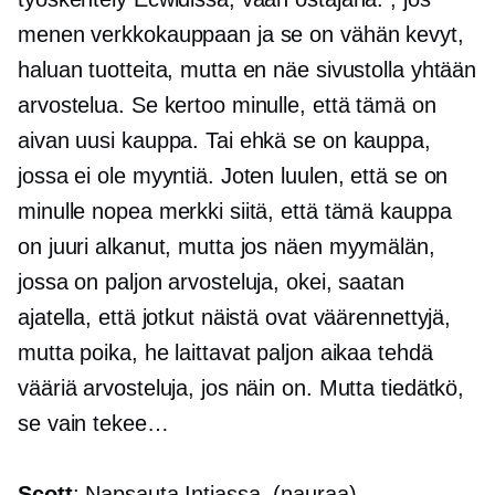
menen verkkokauppaan ja se on vähän kevyt,
haluan tuotteita, mutta en näe sivustolla yhtään
arvostelua. Se kertoo minulle, että tämä on
aivan uusi kauppa. Tai ehkä se on kauppa,
jossa ei ole myyntiä. Joten luulen, että se on
minulle nopea merkki siitä, että tämä kauppa
on juuri alkanut, mutta jos näen myymälän,
jossa on paljon arvosteluja, okei, saatan
ajatella, että jotkut näistä ovat väärennettyjä,
mutta poika, he laittavat paljon aikaa tehdä
vääriä arvosteluja, jos näin on. Mutta tiedätkö,
se vain tekee…
Scott
: Napsauta Intiassa. (nauraa)