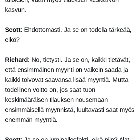
kasvun.
Scott
: Ehdottomasti. Ja se on todella tärkeää,
eikö?
Richard
: No, tietysti. Ja se on, kaikki tietävät,
että ensimmäinen myynti on vaikein saada ja
kaikki toivovat saavansa lisää myyntiä. Mutta
todellinen voitto on, jos saat tuon
keskimääräisen tilauksen nousemaan
ensimmäisellä myynnistä, luultavasti saat myös
enemmän myyntiä.
Scott
: Ja se on lumipalloefekti, eikö niin? Alat