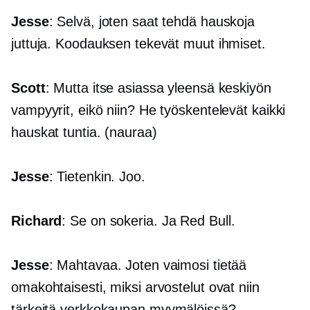
Jesse
: Selvä, joten saat tehdä hauskoja
juttuja. Koodauksen tekevät muut ihmiset.
Scott
: Mutta itse asiassa yleensä keskiyön
vampyyrit, eikö niin? He työskentelevät kaikki
hauskat tuntia. (nauraa)
Jesse
: Tietenkin. Joo.
Richard
: Se on sokeria. Ja Red Bull.
Jesse
: Mahtavaa. Joten vaimosi tietää
omakohtaisesti, miksi arvostelut ovat niin
tärkeitä
verkkokaupan
myymälöissä?