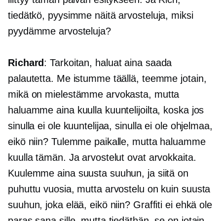
tiedätkö, pyysimme näitä arvosteluja, miksi
pyydämme arvosteluja?
Richard
: Tarkoitan, haluat aina saada
palautetta. Me istumme täällä, teemme jotain,
mikä on mielestämme arvokasta, mutta
haluamme aina kuulla kuuntelijoilta, koska jos
sinulla ei ole kuuntelijaa, sinulla ei ole ohjelmaa,
eikö niin? Tulemme paikalle, mutta haluamme
kuulla tämän. Ja arvostelut ovat arvokkaita.
Kuulemme aina suusta suuhun, ja siitä on
puhuttu vuosia, mutta arvostelu on kuin suusta
suuhun, joka elää, eikö niin? Graffiti ei ehkä ole
paras sana sille, mutta tiedäthän, se on jotain,