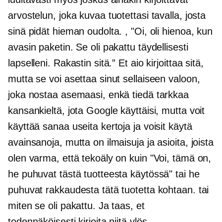
arvostelun, joka kuvaa tuotettasi tavalla, josta
sinä pidät hieman oudolta. , "Oi, oli hienoa, kun
avasin paketin. Se oli pakattu täydellisesti
lapselleni. Rakastin sitä.” Et aio kirjoittaa sitä,
mutta se voi asettaa sinut sellaiseen valoon,
joka nostaa asemaasi, enkä tiedä tarkkaa
kansankieltä, jota Google käyttäisi, mutta voit
käyttää sanaa useita kertoja ja voisit käytä
avainsanoja, mutta on ilmaisuja ja asioita, joista
olen varma, että tekoäly on kuin "Voi, tämä on,
he puhuvat tästä tuotteesta käytössä" tai he
puhuvat rakkaudesta tätä tuotetta kohtaan. tai
miten se oli pakattu. Ja taas, et
todennäköisesti kirjoita niitä ylös.