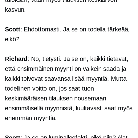
kasvun.
Scott
: Ehdottomasti. Ja se on todella tärkeää,
eikö?
Richard
: No, tietysti. Ja se on, kaikki tietävät,
että ensimmäinen myynti on vaikein saada ja
kaikki toivovat saavansa lisää myyntiä. Mutta
todellinen voitto on, jos saat tuon
keskimääräisen tilauksen nousemaan
ensimmäisellä myynnistä, luultavasti saat myös
enemmän myyntiä.
Scott
: Ja se on lumipalloefekti, eikö niin? Alat