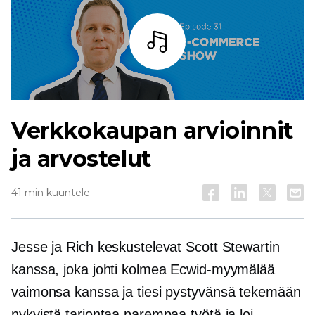
Kuuntele
Verkkokaupan arvioinnit
ja arvostelut
41 min kuuntele
Jesse ja Rich keskustelevat Scott Stewartin
kanssa, joka johti kolmea Ecwid-myymälää
vaimonsa kanssa ja tiesi pystyvänsä tekemään
nykyistä tarjontaa parempaa työtä ja loi