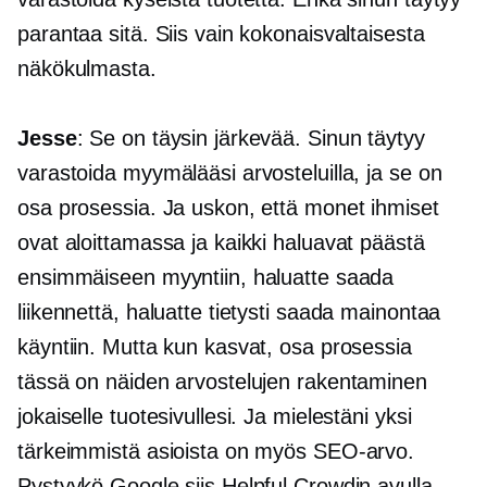
parantaa sitä. Siis vain kokonaisvaltaisesta
näkökulmasta.
Jesse
: Se on täysin järkevää. Sinun täytyy
varastoida myymälääsi arvosteluilla, ja se on
osa prosessia. Ja uskon, että monet ihmiset
ovat aloittamassa ja kaikki haluavat päästä
ensimmäiseen myyntiin, haluatte saada
liikennettä, haluatte tietysti saada mainontaa
käyntiin. Mutta kun kasvat, osa prosessia
tässä on näiden arvostelujen rakentaminen
jokaiselle tuotesivullesi. Ja mielestäni yksi
tärkeimmistä asioista on myös SEO-arvo.
Pystyykö Google siis Helpful Crowdin avulla