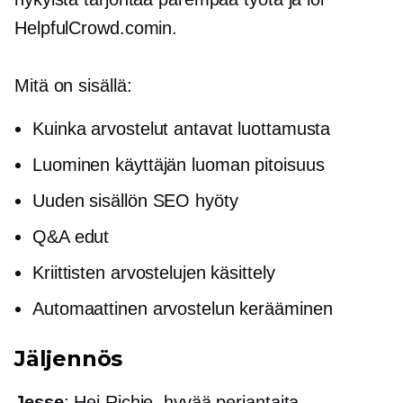
HelpfulCrowd.comin.
Mitä on sisällä:
Kuinka arvostelut antavat luottamusta
Luominen
käyttäjän luoman
pitoisuus
Uuden sisällön SEO hyöty
Q&A edut
Kriittisten arvostelujen käsittely
Automaattinen arvostelun kerääminen
Jäljennös
Jesse
: Hei Richie, hyvää perjantaita.