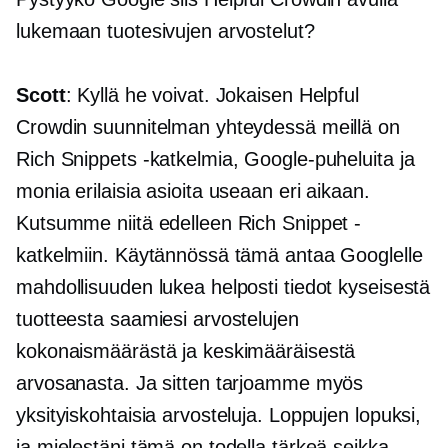
lukemaan tuotesivujen arvostelut?
Scott
: Kyllä he voivat. Jokaisen Helpful
Crowdin suunnitelman yhteydessä meillä on
Rich Snippets -katkelmia, Google-puheluita ja
monia erilaisia ​​asioita useaan eri aikaan.
Kutsumme niitä edelleen Rich Snippet -
katkelmiin. Käytännössä tämä antaa Googlelle
mahdollisuuden lukea helposti tiedot kyseisestä
tuotteesta saamiesi arvostelujen
kokonaismäärästä ja keskimääräisestä
arvosanasta. Ja sitten tarjoamme myös
yksityiskohtaisia ​​arvosteluja. Loppujen lopuksi,
ja mielestäni tämä on todella tärkeä seikka,