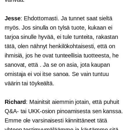
Jesse
: Ehdottomasti. Ja tunnet saat sieltä
myös. Jos sinulla on tylsä ​​tuote, kukaan ei
tarjoa sinulle hyvää, ei tule tunteita, rakastan
tätä, olen nähnyt henkilökohtaisesti, että on
ihmisiä, jos he ovat tunteellisia tuotteesta, he
sanovat, että . Ja se on asia, jota kaupan
omistaja ei voi itse sanoa. Se vain tuntuu
väärin tai töykeältä.
Richard
: Mainitsit aiemmin jotain, että puhuit
Q&A- tai UKK-osion pinoamisesta sen kanssa.
Emme ole varsinaisesti kiinnittäneet tätä
yhteen testimyymäläämme ja käytämme sitä