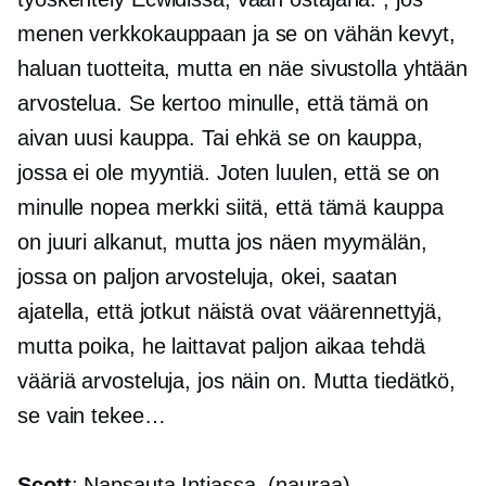
menen verkkokauppaan ja se on vähän kevyt,
haluan tuotteita, mutta en näe sivustolla yhtään
arvostelua. Se kertoo minulle, että tämä on
aivan uusi kauppa. Tai ehkä se on kauppa,
jossa ei ole myyntiä. Joten luulen, että se on
minulle nopea merkki siitä, että tämä kauppa
on juuri alkanut, mutta jos näen myymälän,
jossa on paljon arvosteluja, okei, saatan
ajatella, että jotkut näistä ovat väärennettyjä,
mutta poika, he laittavat paljon aikaa tehdä
vääriä arvosteluja, jos näin on. Mutta tiedätkö,
se vain tekee…
Scott
: Napsauta Intiassa. (nauraa)