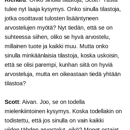
tulee nyt laaja kysymys. Onko sinulla tilastoja,
jotka osoittavat tulosten lisääntyneen
arvostelujen myötä? Nyt tiedän, että se on
suhteessa siihen, oliko se hyvä arvostelu,
millainen tuote ja kaikki muu. Mutta onko
sinulla minkäänlaisia ​​tilastoja, koska uskoisin,
että se olisi parempi, kunhan siitä on hyviä
arvosteluja, mutta en oikeastaan ​​tiedä yhtään
tilastoa?
Scott
: Aivan. Joo, se on todella
mielenkiintoinen kysymys. Koska todellakin on
todistettu, että jos sinulla on vain kaikki
viiden tähden
arvostelut, eikö? Monet ostajat