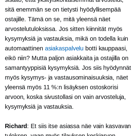
sitä enemmän se on tietysti hyödyllisempää
ostajille. Tämä on se, mitä yleensä näet
arvostelutuloksissa. Jos sitten kiinnität myös
kysymyksiä ja vastauksia, mikä on todella kuin
automaattinen
asiakaspalvelu
botti kauppaasi,
eikö niin? Mutta paljon asiakkaita ja ostajilla on
samantyyppisiä kysymyksiä. Jos siis hyödynnät
myös kysymys- ja vastausominaisuuksia, näet
yleensä myös 11 %:n lisäyksen ostoskorisi
arvoon, koska sivustollasi on vain arvosteluja,
kysymyksiä ja vastauksia.
Richard
: Et siis itse asiassa näe vain kasvavan
tuloksen, vaan myös tilauksen keskiarvon