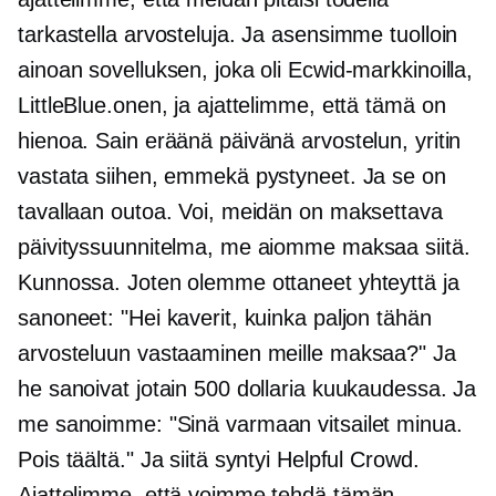
tarkastella arvosteluja. Ja asensimme tuolloin
ainoan sovelluksen, joka oli Ecwid-markkinoilla,
LittleBlue.onen, ja ajattelimme, että tämä on
hienoa. Sain eräänä päivänä arvostelun, yritin
vastata siihen, emmekä pystyneet. Ja se on
tavallaan outoa. Voi, meidän on maksettava
päivityssuunnitelma, me aiomme maksaa siitä.
Kunnossa. Joten olemme ottaneet yhteyttä ja
sanoneet: "Hei kaverit, kuinka paljon tähän
arvosteluun vastaaminen meille maksaa?" Ja
he sanoivat jotain 500 dollaria kuukaudessa. Ja
me sanoimme: "Sinä varmaan vitsailet minua.
Pois täältä." Ja siitä syntyi Helpful Crowd.
Ajattelimme, että voimme tehdä tämän,