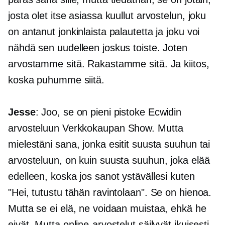
josta olet itse asiassa kuullut arvostelun, joku
on antanut jonkinlaista palautetta ja joku voi
nähdä sen uudelleen joskus toiste. Joten
arvostamme sitä. Rakastamme sitä. Ja kiitos,
koska puhumme siitä.
Jesse
: Joo, se on pieni pistoke Ecwidin
arvosteluun
Verkkokaupan
Show. Mutta
mielestäni sana, jonka esitit suusta suuhun tai
arvosteluun, on kuin suusta suuhun, joka elää
edelleen, koska jos sanot ystävällesi kuten
"Hei, tutustu tähän ravintolaan". Se on hienoa.
Mutta se ei elä, ne voidaan muistaa, ehkä he
eivät. Mutta online-arvostelut säilyvät ikuisesti,