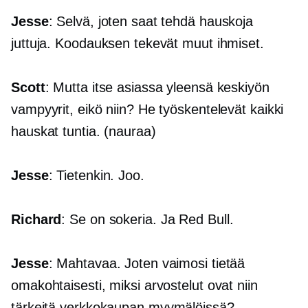
Jesse
: Selvä, joten saat tehdä hauskoja
juttuja. Koodauksen tekevät muut ihmiset.
Scott
: Mutta itse asiassa yleensä keskiyön
vampyyrit, eikö niin? He työskentelevät kaikki
hauskat tuntia. (nauraa)
Jesse
: Tietenkin. Joo.
Richard
: Se on sokeria. Ja Red Bull.
Jesse
: Mahtavaa. Joten vaimosi tietää
omakohtaisesti, miksi arvostelut ovat niin
tärkeitä
verkkokaupan
myymälöissä?