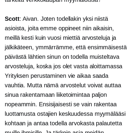
Scott
: Aivan. Joten todellakin yksi niistä
asioista, joita emme oppineet niin aikaisin,
meillä kesti kuin vuosi miettiä arvosteluja ja
jälkikäteen, ymmärrämme, että ensimmäisestä
päivästä lähtien sinun on todella muisteltava
arvosteluja, koska jos olet vasta aloittamassa
Yrityksen perustaminen vie aikaa saada
vauhtia. Mutta nämä arvostelut voivat auttaa
sinua rakentamaan liiketoimintaa paljon
nopeammin. Ensisijaisesti se vain rakentaa
luottamusta ostajien keskuudessa myymälääsi
kohtaan ja antaa todella arvokasta palautetta
muille ihmisille. Ja tärkein asia meidän