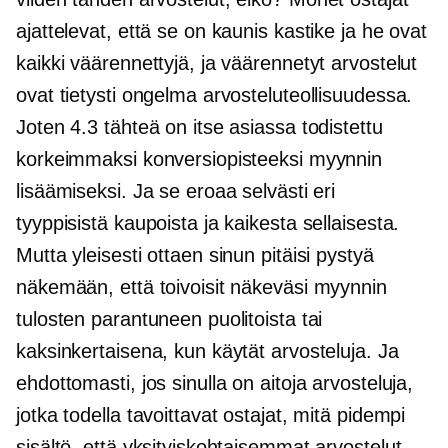
ajattelevat, että se on kaunis kastike ja he ovat
kaikki väärennettyjä, ja väärennetyt arvostelut
ovat tietysti ongelma arvosteluteollisuudessa.
Joten 4.3 tähteä on itse asiassa todistettu
korkeimmaksi konversiopisteeksi myynnin
lisäämiseksi. Ja se eroaa selvästi eri
tyyppisistä kaupoista ja kaikesta sellaisesta.
Mutta yleisesti ottaen sinun pitäisi pystyä
näkemään, että toivoisit näkeväsi myynnin
tulosten parantuneen puolitoista tai
kaksinkertaisena, kun käytät arvosteluja. Ja
ehdottomasti, jos sinulla on aitoja arvosteluja,
jotka todella tavoittavat ostajat, mitä pidempi
sisältö, että yksityiskohtaisemmat arvostelut,