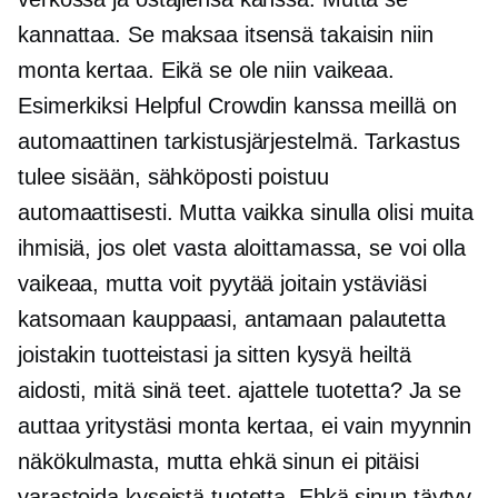
kannattaa. Se maksaa itsensä takaisin niin
monta kertaa. Eikä se ole niin vaikeaa.
Esimerkiksi Helpful Crowdin kanssa meillä on
automaattinen tarkistusjärjestelmä. Tarkastus
tulee sisään, sähköposti poistuu
automaattisesti. Mutta vaikka sinulla olisi muita
ihmisiä, jos olet vasta aloittamassa, se voi olla
vaikeaa, mutta voit pyytää joitain ystäviäsi
katsomaan kauppaasi, antamaan palautetta
joistakin tuotteistasi ja sitten kysyä heiltä
aidosti, mitä sinä teet. ajattele tuotetta? Ja se
auttaa yritystäsi monta kertaa, ei vain myynnin
näkökulmasta, mutta ehkä sinun ei pitäisi
varastoida kyseistä tuotetta. Ehkä sinun täytyy