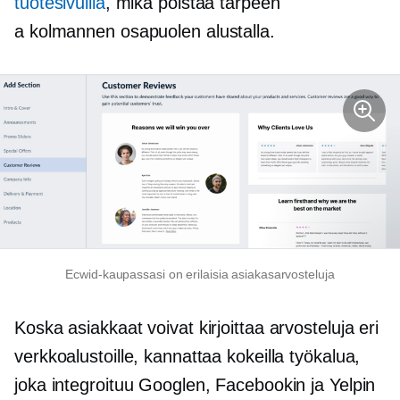
tuotesivuilla
, mikä poistaa tarpeen
a
kolmannen osapuolen
alustalla.
Ecwid-kaupassasi on erilaisia ​​asiakasarvosteluja
Koska asiakkaat voivat kirjoittaa arvosteluja eri
verkkoalustoille, kannattaa kokeilla työkalua,
joka integroituu Googlen, Facebookin ja Yelpin