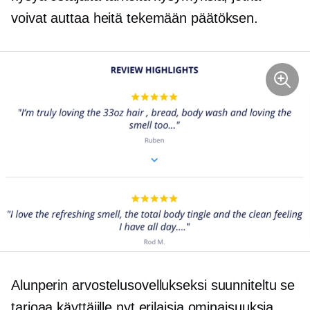
voivat auttaa heitä tekemään päätöksen.
Alunperin arvostelusovellukseksi suunniteltu se
tarjoaa käyttäjille nyt erilaisia ​​ominaisuuksia