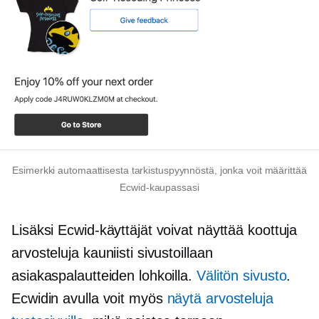
Esimerkki automaattisesta tarkistuspyynnöstä, jonka voit määrittää
Ecwid-kaupassasi
Lisäksi Ecwid-käyttäjät voivat näyttää koottuja
arvosteluja kauniisti sivustoillaan
asiakaspalautteiden lohkoilla.
Välitön sivusto
.
Ecwidin avulla voit myös
näytä arvosteluja