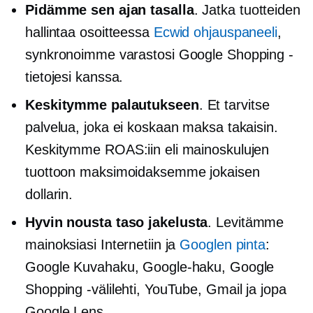
Pidämme sen ajan tasalla
. Jatka tuotteiden
hallintaa osoitteessa
Ecwid ohjauspaneeli
,
synkronoimme varastosi Google Shopping -
tietojesi kanssa.
Keskitymme palautukseen
. Et tarvitse
palvelua, joka ei koskaan maksa takaisin.
Keskitymme ROAS:iin eli mainoskulujen
tuottoon maksimoidaksemme jokaisen
dollarin.
Hyvin
nousta taso
jakelusta
. Levitämme
mainoksiasi Internetiin ja
Googlen pinta
:
Google Kuvahaku, Google-haku, Google
Shopping -välilehti, YouTube, Gmail ja jopa
Google Lens.