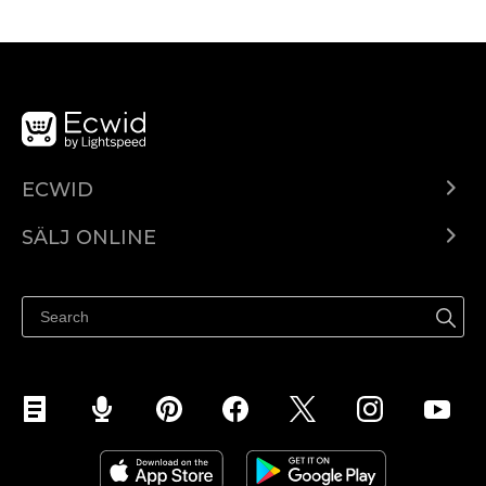
ECWID
Ecwid.com
SÄLJ ONLINE
Pris
Sälj överallt
Hjälpcenter
Sälj på Facebook
Sälj på Instagram