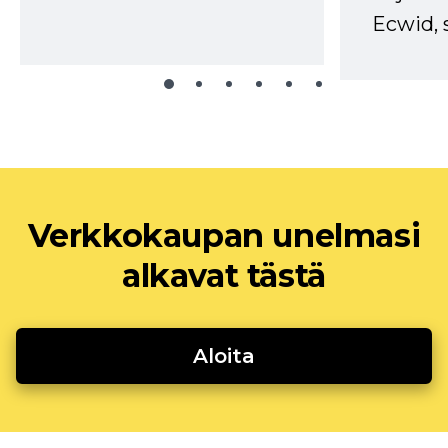
Ecwid, 
Verkkokaupan unelmasi
alkavat tästä
Aloita