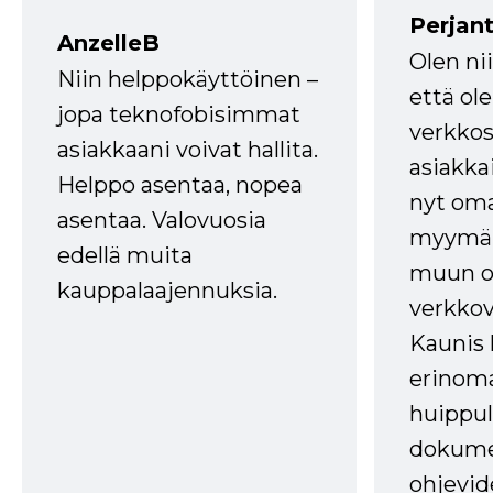
Perjant
AnzelleB
Olen ni
Niin helppokäyttöinen –
että ole
jopa teknofobisimmat
verkkos
asiakkaani voivat hallita.
asiakkai
Helppo asentaa, nopea
nyt om
asentaa. Valovuosia
myymälä
edellä muita
muun oh
kauppalaajennuksia.
verkkov
Kaunis 
erinom
huippul
dokume
ohjevid