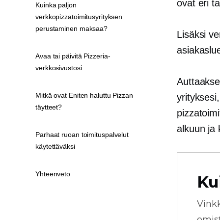
ovat eri ta
Kuinka paljon
verkkopizzatoimitusyrityksen
perustaminen maksaa?
Lisäksi ve
asiakaslue
Avaa tai päivitä Pizzeria-
verkkosivustosi
Auttaaks
Mitkä ovat Eniten haluttu Pizzan
yrityksesi
täytteet?
pizzatoim
alkuun ja 
Parhaat ruoan toimituspalvelut
käytettäväksi
Yhteenveto
Ku
Vink
omista