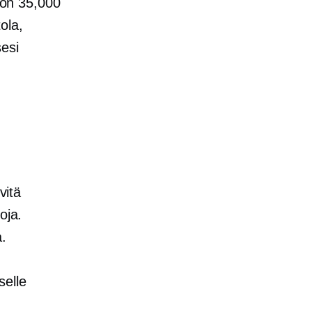
a on 35,000
ola,
sesi
vitä
oja.
a.
selle