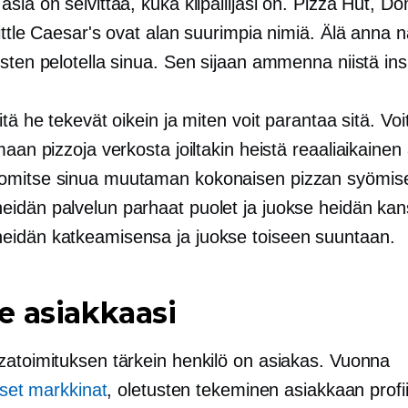
sia on selvittää, kuka kilpailijasi on. Pizza Hut, D
ittle Caesar's ovat alan suurimpia nimiä. Älä anna 
sten pelotella sinua. Sen sijaan ammenna niistä insp
itä he tekevät oikein ja miten voit parantaa sitä. V
maan pizzoja verkosta joiltakin heistä
reaaliaikainen
mitse sinua muutaman kokonaisen pizzan syömise
idän palvelun parhaat puolet ja juokse heidän ka
idän katkeamisensa ja juokse toiseen suuntaan.
e asiakkaasi
zatoimituksen tärkein henkilö on asiakas. Vuonna
liset markkinat
, oletusten tekeminen asiakkaan profii