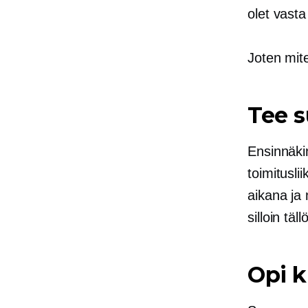
olet vasta
Joten mite
Tee 
Ensinnäkin
toimitusl
aikana ja
silloin täl
Opi k