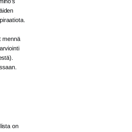
omino's
näiden
iraatiota.
oit mennä
arviointi
stä).
nssaan.
lista on