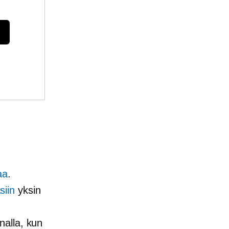
aa
.
siin
yksin
nalla, kun