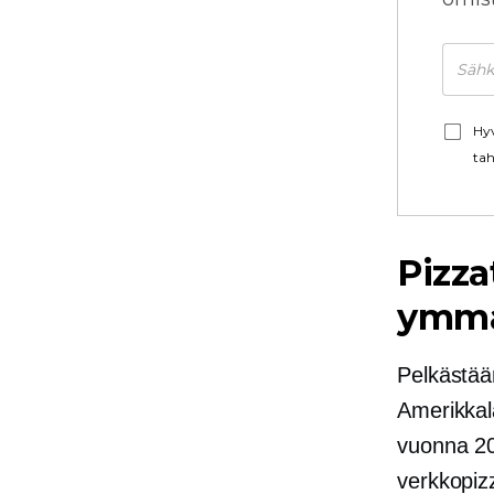
Hyv
tah
Pizz
ymmä
Pelkästää
Amerikkala
vuonna 20
verkkopiz