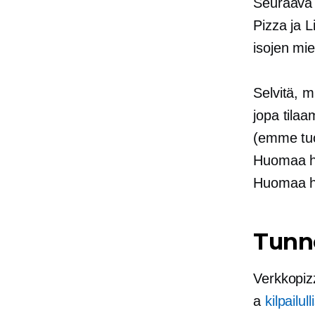
Seuraava a
Pizza ja L
isojen mie
Selvitä, m
jopa tilaa
(emme tuo
Huomaa he
Huomaa he
Tunn
Verkkopiz
a
kilpailul