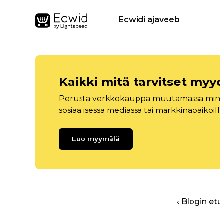
Ecwidi ajaveeb
Kaikki mitä tarvitset myy
Perusta verkkokauppa muutamassa minuu
sosiaalisessa mediassa tai markkinapaikoill
Luo myymälä
‹ Blogin et