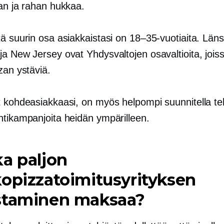
van ja rahan hukkaa.
ä suurin osa asiakkaistasi on 18–35-vuotiaita. Länsi
ja New Jersey ovat Yhdysvaltojen osavaltioita, jois
zan ystäviä.
t kohdeasiakkaasi, on myös helpompi suunnitella te
ntikampanjoita heidän ympärilleen.
a paljon
opizzatoimitusyrityksen
staminen maksaa?