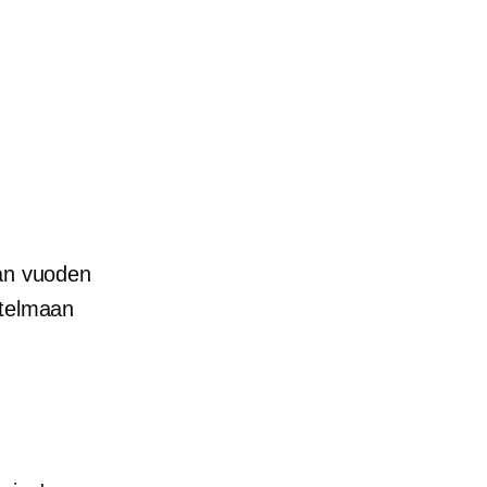
van vuoden
itelmaan