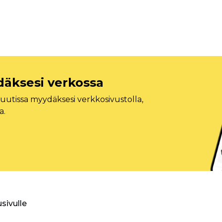
däksesi verkossa
tissa myydäksesi verkkosivustolla,
a.
usivulle