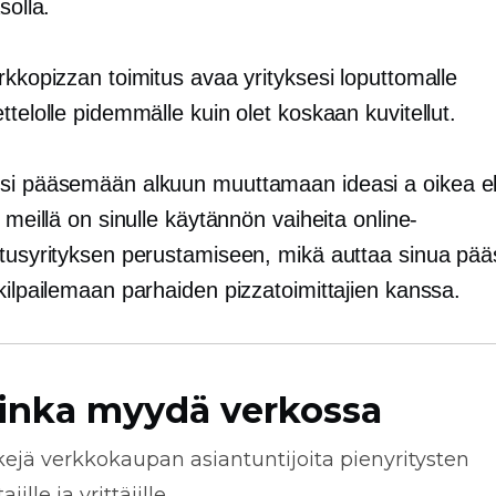
solla.
rkkopizzan toimitus avaa yrityksesi loputtomalle
ttelolle pidemmälle kuin olet koskaan kuvitellut.
esi pääsemään alkuun muuttamaan ideasi a
oikea 
, meillä on sinulle käytännön vaiheita online-
itusyrityksen perustamiseen, mikä auttaa sinua p
kilpailemaan parhaiden pizzatoimittajien kanssa.
inka myydä verkossa
kejä
verkkokaupan
asiantuntijoita pienyritysten
jille ja yrittäjille.