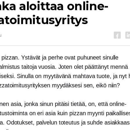
ka aloittaa online-
atoimitusyritys
u
 pizzan. Ystävät ja perhe ovat puhuneet sinulle
almistus
taitoja vuosia. Joten olet päättänyt mennä
iseksi. Sinulla on myytävänä mahtava tuote, ja nyt 
izzatoimitusyrityksen myydäksesi sen, eikö niin?
n asia, jonka sinun pitäisi tietää, on, että online-
tustoiminta on eri asia kuin pizzan myynti paikallis
sa. Odotukset, palvelun toteutus ja suhde asiakkaas