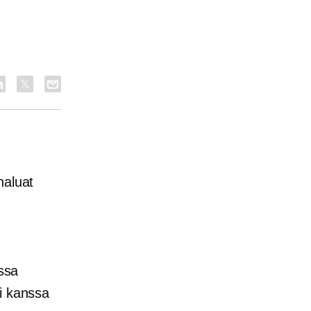
haluat
essa
i kanssa