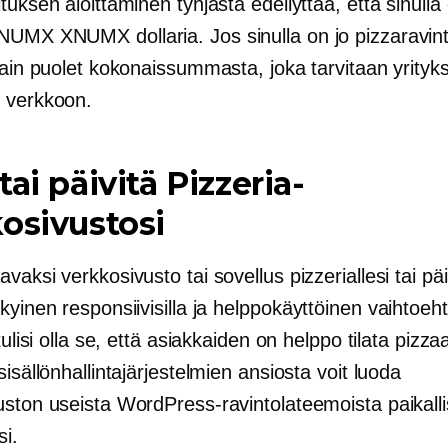
tuksen aloittaminen tyhjästä edellyttää, että sinull
UMX XNUMX dollaria. Jos sinulla on jo pizzaravint
vain puolet kokonaissummasta, joka tarvitaan yrityk
 verkkoon.
tai päivitä Pizzeria-
osivustosi
vaksi verkkosivusto tai sovellus pizzeriallesi tai päi
kyinen responsiivisilla ja
helppokäyttöinen
vaihtoeht
 tulisi olla se, että asiakkaiden on helppo tilata pizza
sisällönhallintajärjestelmien ansiosta voit luoda
uston useista WordPress-ravintolateemoista paikalli
si.