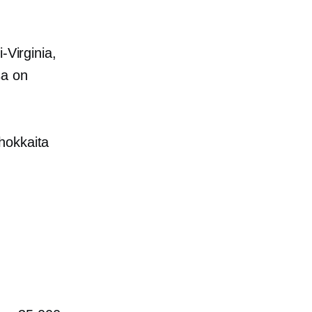
-Virginia,
sa on
hokkaita