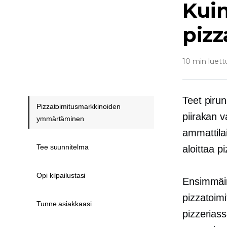
Kuin
pizz
10 min luett
Teet pirun
Pizzatoimitusmarkkinoiden
piirakan v
ymmärtäminen
ammattila
Tee suunnitelma
aloittaa p
Opi kilpailustasi
Ensimmäine
pizzatoimi
Tunne asiakkaasi
pizzerias