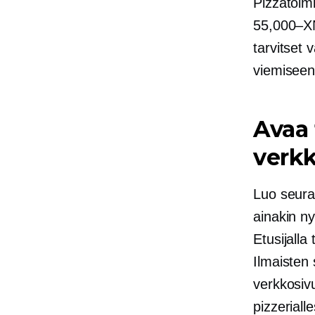
Pizzatoimi
55,000–XN
tarvitset 
viemiseen
Avaa 
verkk
Luo seuraa
ainakin ny
Etusijalla
Ilmaisten 
verkkosiv
pizzerialle