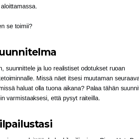
 aloittamassa.
n se toimii?
suunnitelma
, suunnittele ja luo realistiset odotukset ruoan
iiketoiminnalle. Missä näet itsesi muutaman seuraa
 missä haluat olla tuona aikana? Palaa tähän suunn
löin varmistaaksesi, että pysyt raiteilla.
ilpailustasi