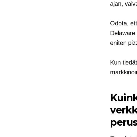
ajan, vai
Odota, ett
Delaware 
eniten piz
Kun tiedä
markkinoi
Kuink
verkk
peru