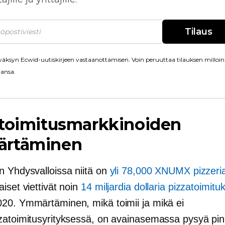
Tilaus
äksyn Ecwid-uutiskirjeen vastaanottamisen. Voin peruuttaa tilauksen milloin
ansa.
atoimitusmarkkinoiden
rtäminen
n Yhdysvalloissa niitä on
yli 78,000 XNUMX pizzeri
iset viettivät noin
14 miljardia dollaria pizzatoimituk
20. Ymmärtäminen, mikä toimii ja mikä ei
zatoimitusyrityksessä, on avainasemassa pysyä pin