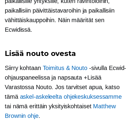
paikallisille yrityksille, kuten ravintoloihin,
paikallisiin päivittäistavaroihin ja paikallisiin
vähittäiskauppoihin. Näin määrität sen
Ecwidissä.
Lisää nouto ovesta
Siirry kohtaan
Toimitus & Nouto
-sivulla Ecwid-
ohjauspaneelissa ja napsauta +Lisää
Varastossa
Nouto. Jos tarvitset apua, katso
tämä
askel-askeleelta
ohjekeskuksessamme
tai nämä erittäin yksityiskohtaiset
Matthew
Brownin ohje
.