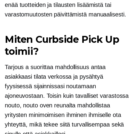
enää tuotteiden ja tilausten lisäämistä tai
varastomuutosten päivittämistä manuaalisesti.
Miten Curbside Pick Up
toimii?
Tarjous a
suorittaa
mahdollisuus antaa
asiakkaasi tilata verkossa ja pysähtyä
fyysisessä sijainnissasi noutamaan
ajoneuvostaan. Toisin kuin tavalliset
varastossa
nouto, nouto oven reunalta mahdollistaa
yritysten minimoimisen
ihminen ihmiselle
ota
yhteyttä, mikä tekee siitä turvallisempaa sekä
sinulle että asiakkaillesi.