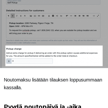
Noutomaksu lisätään tilauksen loppusummaan
kassalla.
Pyydä noutopäivä ja -aika