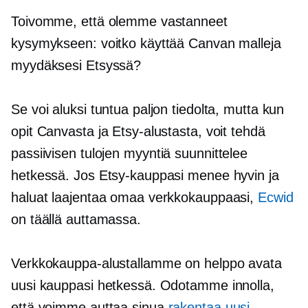
Toivomme, että olemme vastanneet
kysymykseen: voitko käyttää Canvan malleja
myydäksesi Etsyssä?
Se voi aluksi tuntua paljon tiedolta, mutta kun
opit Canvasta ja Etsy-alustasta, voit tehdä
passiivisen
tulojen myyntiä
suunnittelee
hetkessä. Jos Etsy-kauppasi menee hyvin ja
haluat laajentaa omaa verkkokauppaasi,
Ecwid
on täällä auttamassa.
Verkkokauppa-alustallamme on helppo avata
uusi kauppasi hetkessä. Odotamme innolla,
että voimme auttaa sinua
rakentaa uusi