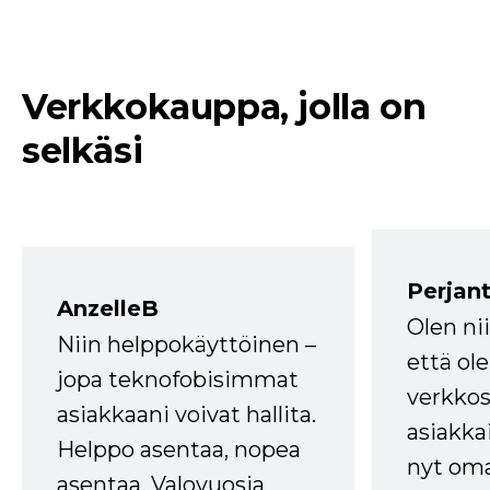
Verkkokauppa, jolla on
selkäsi
Perjant
AnzelleB
Olen ni
Niin helppokäyttöinen –
että ole
jopa teknofobisimmat
verkkos
asiakkaani voivat hallita.
asiakkai
Helppo asentaa, nopea
nyt om
asentaa. Valovuosia