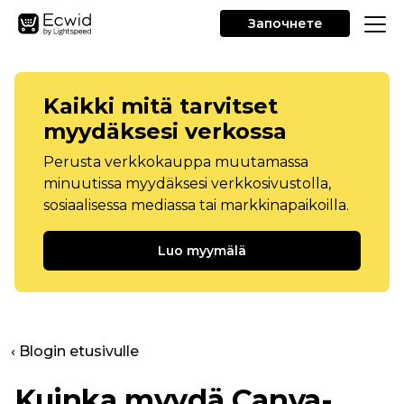
Започнете
Kaikki mitä tarvitset
myydäksesi verkossa
Perusta verkkokauppa muutamassa
minuutissa myydäksesi verkkosivustolla,
sosiaalisessa mediassa tai markkinapaikoilla.
Luo myymälä
‹ Blogin etusivulle
Kuinka myydä Canva-