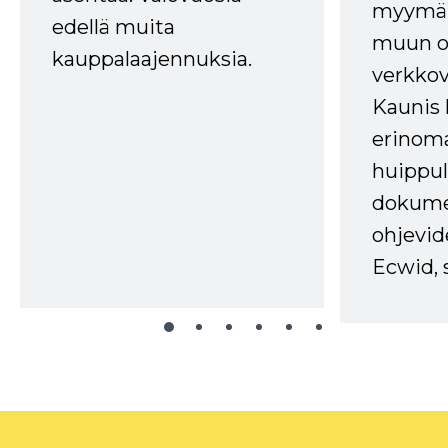
myymälä
edellä muita
muun oh
kauppalaajennuksia.
verkkov
Kaunis 
erinom
huippul
dokume
ohjevid
Ecwid, 