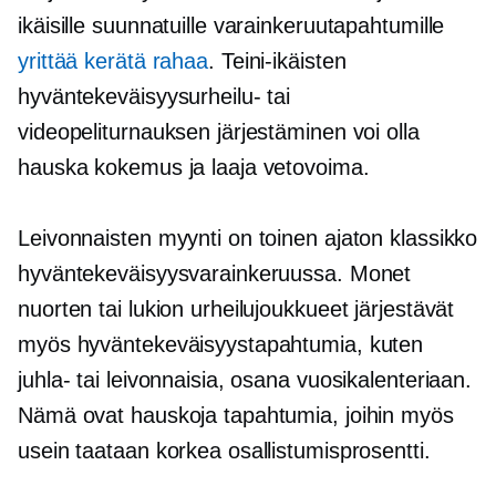
ikäisille suunnatuille varainkeruutapahtumille
yrittää kerätä rahaa
. Teini-ikäisten
hyväntekeväisyysurheilu- tai
videopeliturnauksen järjestäminen voi olla
hauska kokemus ja laaja vetovoima.
Leivonnaisten myynti on toinen ajaton klassikko
hyväntekeväisyysvarainkeruussa. Monet
nuorten tai lukion urheilujoukkueet järjestävät
myös hyväntekeväisyystapahtumia, kuten
juhla- tai leivonnaisia, osana vuosikalenteriaan.
Nämä ovat hauskoja tapahtumia, joihin myös
usein taataan korkea osallistumisprosentti.