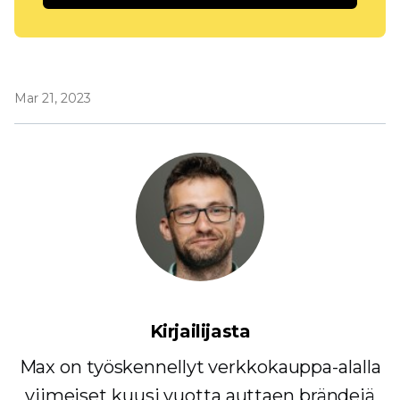
Mar 21, 2023
Kirjailijasta
Max on työskennellyt verkkokauppa-alalla
viimeiset kuusi vuotta auttaen brändejä