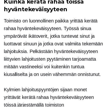
Kuinka kerätä rahaa töissä
hyväntekeväisyyteen
Toimisto on luonnollinen paikka yrittää kerätä
rahaa hyväntekeväisyyteen. Työssä sinua
ympäröivät ikätoverit, jotka tuntevat sinut ja
luottavat sinuun ja jotka ovat valmiita tekemään
lahjoituksia. Pelkästään hyväntekeväisyyteen
liittyvien lahjoitusten pyytäminen tarjoamatta
mitään vastineeksi voi kuitenkin tuntua
kiusalliselta ja on usein vähemmän onnistunut.
Kylmien lahjoituspyyntöjen sijaan monet
yrittävät kerätä rahaa hyväntekeväisyyteen
töissä järjestämällä toimiston