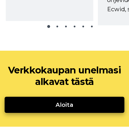
ohjevid
Ecwid, 
Verkkokaupan unelmasi
alkavat tästä
Aloita