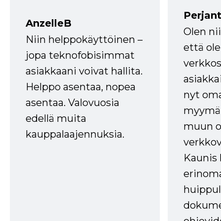
Perjant
AnzelleB
Olen ni
Niin helppokäyttöinen –
että ole
jopa teknofobisimmat
verkkos
asiakkaani voivat hallita.
asiakkai
Helppo asentaa, nopea
nyt om
asentaa. Valovuosia
myymälä
edellä muita
muun oh
kauppalaajennuksia.
verkkov
Kaunis 
erinom
huippul
dokume