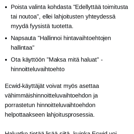
Poista valinta kohdasta "Edellyttää toimitusta
tai noutoa", ellei lahjoitusten yhteydessä
myydä fyysistä tuotetta.
Napsauta "Hallinnoi hintavaihtoehtojen
hallintaa"
Ota käyttöön "Maksa mitä haluat" -
hinnoitteluvaihtoehto
Ecwid-käyttäjät voivat myös asettaa
vähimmäishinnoitteluvaihtoehdon ja
porrastetun hinnoitteluvaihtoehdon
helpottaakseen lahjoitusprosessia.
Haluatko tietää lisää siitä, kuinka Ecwid voi