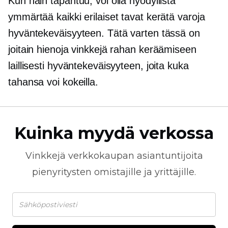
Kun näin tapahtuu, voi olla hyödyllistä
ymmärtää kaikki erilaiset tavat kerätä varoja
hyväntekeväisyyteen. Tätä varten tässä on
joitain hienoja vinkkejä rahan keräämiseen
laillisesti hyväntekeväisyyteen, joita kuka
tahansa voi kokeilla.
Kuinka myydä verkossa
Vinkkejä
verkkokaupan
asiantuntijoita
pienyritysten omistajille ja yrittäjille.