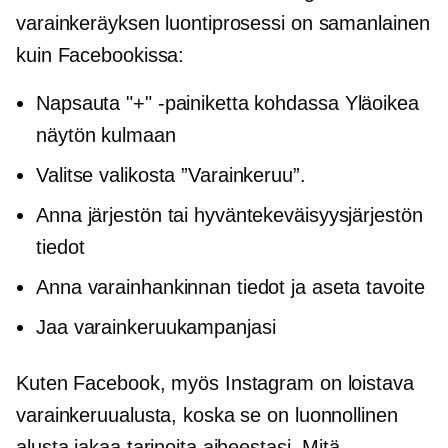
varainkeräyksen luontiprosessi on samanlainen
kuin Facebookissa:
Napsauta "+" -painiketta kohdassa
Yläoikea
näytön kulmaan
Valitse valikosta ”Varainkeruu”.
Anna järjestön tai hyväntekeväisyysjärjestön
tiedot
Anna varainhankinnan tiedot ja aseta tavoite
Jaa varainkeruukampanjasi
Kuten Facebook, myös Instagram on loistava
varainkeruualusta, koska se on luonnollinen
alusta jakaa tarinoita aiheestasi. Mitä