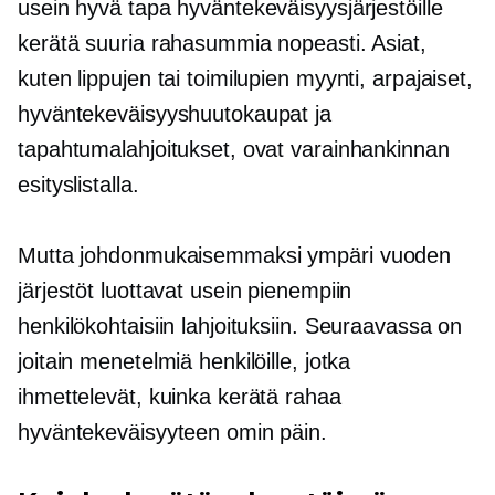
usein hyvä tapa hyväntekeväisyysjärjestöille
kerätä suuria rahasummia nopeasti. Asiat,
kuten lippujen tai toimilupien myynti, arpajaiset,
hyväntekeväisyyshuutokaupat ja
tapahtumalahjoitukset, ovat varainhankinnan
esityslistalla.
Mutta johdonmukaisemmaksi
ympäri vuoden
järjestöt luottavat usein pienempiin
henkilökohtaisiin lahjoituksiin. Seuraavassa on
joitain menetelmiä henkilöille, jotka
ihmettelevät, kuinka kerätä rahaa
hyväntekeväisyyteen omin päin.