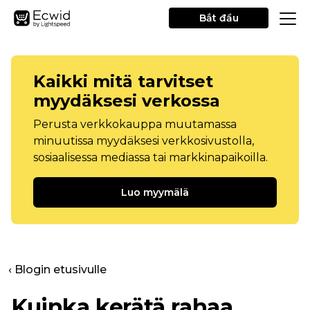
Bắt đầu
Kaikki mitä tarvitset
myydäksesi verkossa
Perusta verkkokauppa muutamassa
minuutissa myydäksesi verkkosivustolla,
sosiaalisessa mediassa tai markkinapaikoilla.
Luo myymälä
‹ Blogin etusivulle
Kuinka kerätä rahaa