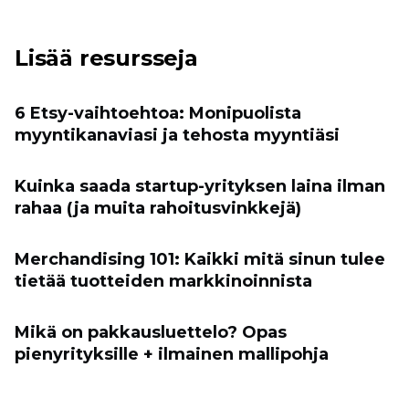
Lisää resursseja
6 Etsy-vaihtoehtoa: Monipuolista
myyntikanaviasi ja tehosta myyntiäsi
Kuinka saada startup-yrityksen laina ilman
rahaa (ja muita rahoitusvinkkejä)
Merchandising 101: Kaikki mitä sinun tulee
tietää tuotteiden markkinoinnista
Mikä on pakkausluettelo? Opas
pienyrityksille + ilmainen mallipohja