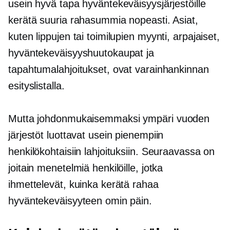
usein hyvä tapa hyväntekeväisyysjärjestöille
kerätä suuria rahasummia nopeasti. Asiat,
kuten lippujen tai toimilupien myynti, arpajaiset,
hyväntekeväisyyshuutokaupat ja
tapahtumalahjoitukset, ovat varainhankinnan
esityslistalla.
Mutta johdonmukaisemmaksi
ympäri vuoden
järjestöt luottavat usein pienempiin
henkilökohtaisiin lahjoituksiin. Seuraavassa on
joitain menetelmiä henkilöille, jotka
ihmettelevät, kuinka kerätä rahaa
hyväntekeväisyyteen omin päin.