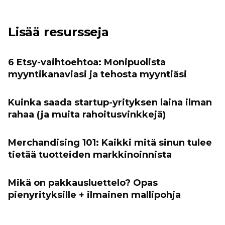
Lisää resursseja
6 Etsy-vaihtoehtoa: Monipuolista
myyntikanaviasi ja tehosta myyntiäsi
Kuinka saada startup-yrityksen laina ilman
rahaa (ja muita rahoitusvinkkejä)
Merchandising 101: Kaikki mitä sinun tulee
tietää tuotteiden markkinoinnista
Mikä on pakkausluettelo? Opas
pienyrityksille + ilmainen mallipohja