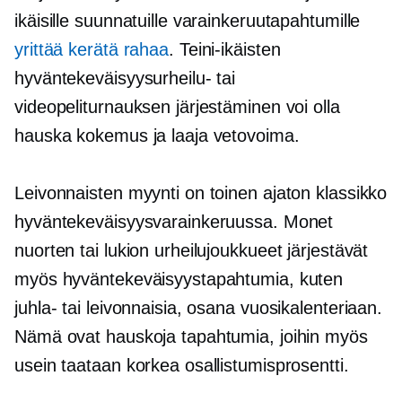
ikäisille suunnatuille varainkeruutapahtumille
yrittää kerätä rahaa
. Teini-ikäisten
hyväntekeväisyysurheilu- tai
videopeliturnauksen järjestäminen voi olla
hauska kokemus ja laaja vetovoima.
Leivonnaisten myynti on toinen ajaton klassikko
hyväntekeväisyysvarainkeruussa. Monet
nuorten tai lukion urheilujoukkueet järjestävät
myös hyväntekeväisyystapahtumia, kuten
juhla- tai leivonnaisia, osana vuosikalenteriaan.
Nämä ovat hauskoja tapahtumia, joihin myös
usein taataan korkea osallistumisprosentti.