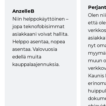
Perjant
AnzelleB
Olen ni
Niin helppokäyttöinen –
että ole
jopa teknofobisimmat
verkkos
asiakkaani voivat hallita.
asiakkai
Helppo asentaa, nopea
nyt om
asentaa. Valovuosia
myymälä
edellä muita
muun oh
kauppalaajennuksia.
verkkov
Kaunis 
erinom
huippul
dokume