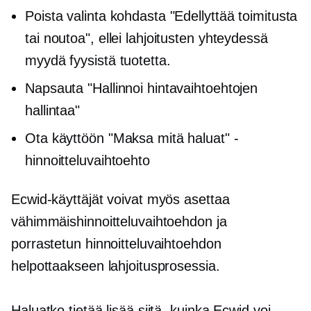
Poista valinta kohdasta "Edellyttää toimitusta
tai noutoa", ellei lahjoitusten yhteydessä
myydä fyysistä tuotetta.
Napsauta "Hallinnoi hintavaihtoehtojen
hallintaa"
Ota käyttöön "Maksa mitä haluat" -
hinnoitteluvaihtoehto
Ecwid-käyttäjät voivat myös asettaa
vähimmäishinnoitteluvaihtoehdon ja
porrastetun hinnoitteluvaihtoehdon
helpottaakseen lahjoitusprosessia.
Haluatko tietää lisää siitä, kuinka Ecwid voi