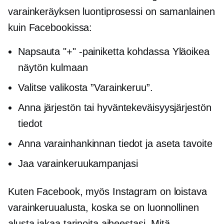
varainkeräyksen luontiprosessi on samanlainen
kuin Facebookissa:
Napsauta "+" -painiketta kohdassa
Yläoikea
näytön kulmaan
Valitse valikosta ”Varainkeruu”.
Anna järjestön tai hyväntekeväisyysjärjestön
tiedot
Anna varainhankinnan tiedot ja aseta tavoite
Jaa varainkeruukampanjasi
Kuten Facebook, myös Instagram on loistava
varainkeruualusta, koska se on luonnollinen
alusta jakaa tarinoita aiheestasi. Mitä