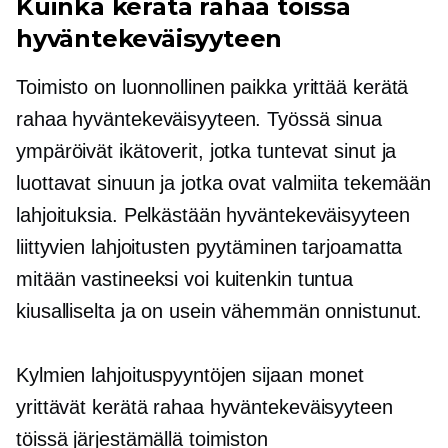
Kuinka kerätä rahaa töissä
hyväntekeväisyyteen
Toimisto on luonnollinen paikka yrittää kerätä
rahaa hyväntekeväisyyteen. Työssä sinua
ympäröivät ikätoverit, jotka tuntevat sinut ja
luottavat sinuun ja jotka ovat valmiita tekemään
lahjoituksia. Pelkästään hyväntekeväisyyteen
liittyvien lahjoitusten pyytäminen tarjoamatta
mitään vastineeksi voi kuitenkin tuntua
kiusalliselta ja on usein vähemmän onnistunut.
Kylmien lahjoituspyyntöjen sijaan monet
yrittävät kerätä rahaa hyväntekeväisyyteen
töissä järjestämällä toimiston