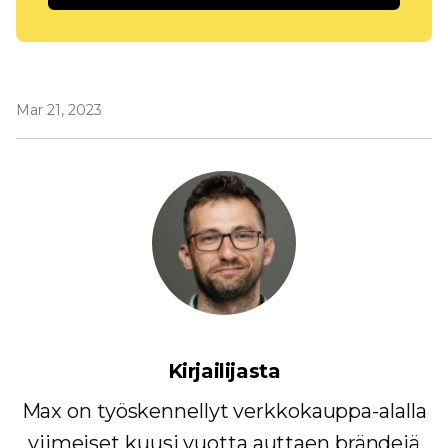
Mar 21, 2023
Kirjailijasta
Max on työskennellyt verkkokauppa-alalla
viimeiset kuusi vuotta auttaen brändejä