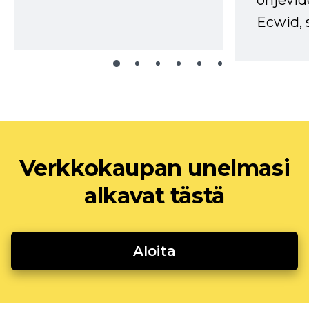
ohjevid
Ecwid, 
Verkkokaupan unelmasi
alkavat tästä
Aloita