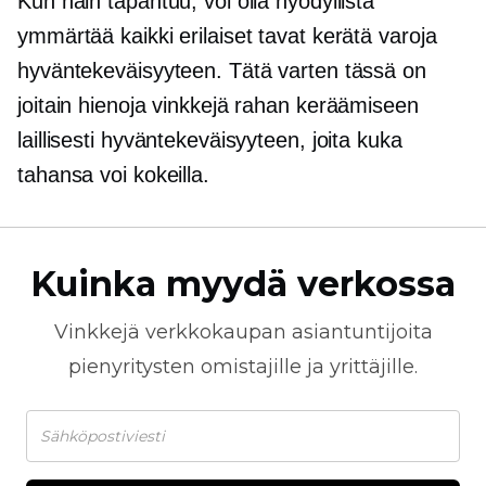
Kun näin tapahtuu, voi olla hyödyllistä
ymmärtää kaikki erilaiset tavat kerätä varoja
hyväntekeväisyyteen. Tätä varten tässä on
joitain hienoja vinkkejä rahan keräämiseen
laillisesti hyväntekeväisyyteen, joita kuka
tahansa voi kokeilla.
Kuinka myydä verkossa
Vinkkejä
verkkokaupan
asiantuntijoita
pienyritysten omistajille ja yrittäjille.