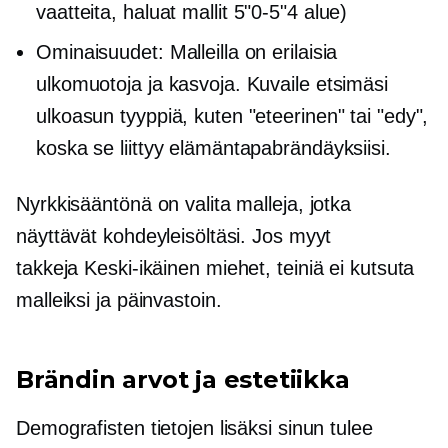
vaatteita, haluat mallit
5"0-5"4
alue)
Ominaisuudet: Malleilla on erilaisia ​​​​
ulkomuotoja ja kasvoja. Kuvaile etsimäsi
ulkoasun tyyppiä, kuten "eteerinen" tai "edy",
koska se liittyy elämäntapabrändäyksiisi.
Nyrkkisääntönä on valita malleja, jotka
näyttävät kohdeyleisöltäsi. Jos myyt
takkeja
Keski-ikäinen
miehet, teiniä ei kutsuta
malleiksi ja päinvastoin.
Brändin arvot ja estetiikka
Demografisten tietojen lisäksi sinun tulee