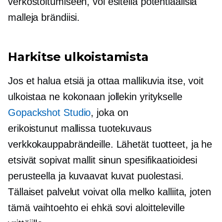
verkostoitumiseen, voi esitellä potentiaalisia
malleja brändiisi.
Harkitse ulkoistamista
Jos et halua etsiä ja ottaa mallikuvia itse, voit
ulkoistaa ne kokonaan jollekin yritykselle
Gopackshot Studio
, joka on
erikoistunut
mallissa
tuotekuvaus
verkkokauppabrändeille. Lähetät tuotteet, ja he
etsivät sopivat mallit sinun spesifikaatioidesi
perusteella ja kuvaavat kuvat puolestasi.
Tällaiset palvelut voivat olla melko kalliita, joten
tämä vaihtoehto ei ehkä sovi aloitteleville