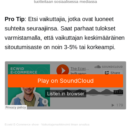
tuotteitaan sosiaalisessa mediassa
Pro Tip
: Etsi vaikuttajia, jotka ovat luoneet
suhteita seuraajiinsa. Saat parhaat tulokset
varmistamalla, että vaikuttajan keskimääräinen
sitoutumisaste on noin
3-5%
tai korkeampi.
Ecwid
E-Commerce
show
·
Vaikuttajamarkkinointi ilman arvailua