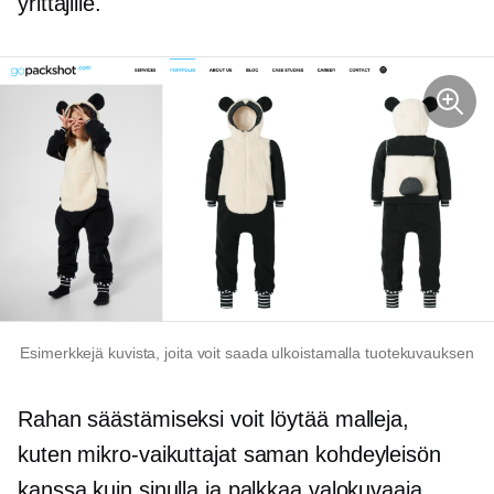
yrittäjille.
Esimerkkejä kuvista, joita voit saada ulkoistamalla tuotekuvauksen
Rahan säästämiseksi voit löytää malleja,
kuten
mikro-vaikuttajat
saman kohdeyleisön
kanssa kuin sinulla ja palkkaa valokuvaaja