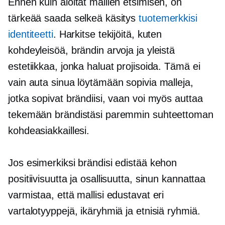
Ennen kuin aloitat mallien etsimisen, on
tärkeää saada selkeä käsitys
tuotemerkkisi
identiteetti
. Harkitse tekijöitä, kuten
kohdeyleisöä, brändin arvoja ja yleistä
estetiikkaa, jonka haluat projisoida. Tämä ei
vain auta sinua löytämään sopivia malleja,
jotka sopivat brändiisi, vaan voi myös auttaa
tekemään brändistäsi paremmin suhteettoman
kohdeasiakkaillesi.
Jos esimerkiksi brändisi edistää kehon
positiivisuutta ja osallisuutta, sinun kannattaa
varmistaa, että mallisi edustavat eri
vartalotyyppejä, ikäryhmiä ja etnisiä ryhmiä.