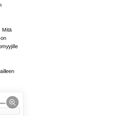
n
. Mitä
 on
omyyjille
ailleen