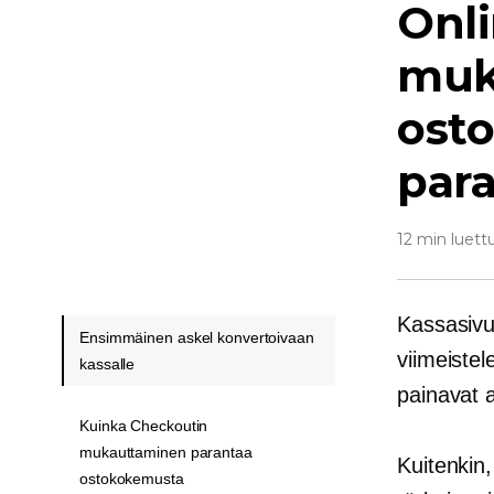
Onl
muk
ost
par
12 min luett
Kassasivu
Ensimmäinen askel konvertoivaan
viimeistel
kassalle
painavat a
Kuinka Checkoutin
mukauttaminen parantaa
Kuitenkin
ostokokemusta