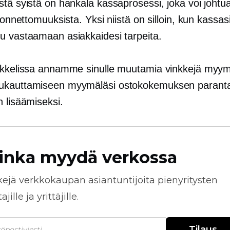
stä syistä on hankala kassaprosessi, joka voi johtu
a onnettomuuksista. Yksi niistä on silloin, kun kassasi
u vastaamaan asiakkaidesi tarpeita.
ikkelissa annamme sinulle muutamia vinkkejä myym
ukauttamiseen myymäläsi ostokokemuksen parant
 lisäämiseksi.
inka myydä verkossa
kejä
verkkokaupan
asiantuntijoita pienyritysten
jille ja yrittäjille.
Tilaus