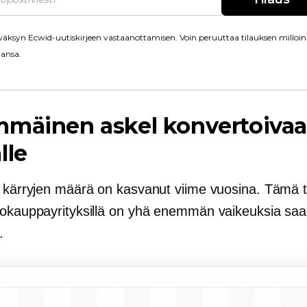
äksyn Ecwid-uutiskirjeen vastaanottamisen. Voin peruuttaa tilauksen milloin
ansa.
mmäinen askel konvertoiva
lle
n kärryjen määrä on kasvanut viime vuosina. Tämä t
kokauppayrityksillä on yhä enemmän vaikeuksia sa
.