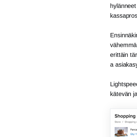
hylänneet
kassapros
Ensinnäki
vähemmän 
erittäin t
a
asiakasy
Lightspeed
kätevän j