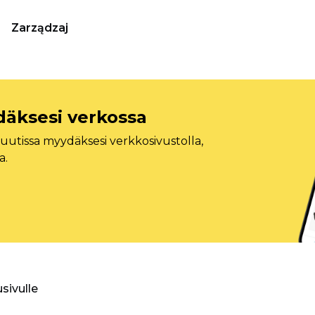
Zarządzaj
däksesi verkossa
tissa myydäksesi verkkosivustolla,
a.
usivulle