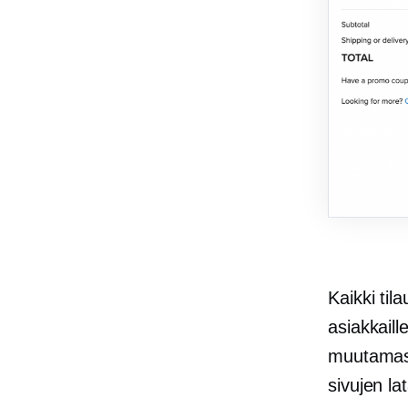
Kaikki til
asiakkaill
muutamass
sivujen la