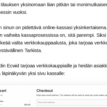
 tilauksen yksinomaan liian pitkän tai monimutkaise
essin vuoksi.
n sinun on pidettävä online-kassasi yksinkertaisena
vaiheita kassaprosessissa on, sitä parempi. Siksi
ärkeää valita verkkokauppaalusta, joka tarjoaa verkk
stävällinen
Tarkista.
in Ecwid tarjoaa verkkokauppiaille ja heidän asiakk
a läpinäkyvän
yksi sivu
kassalle: