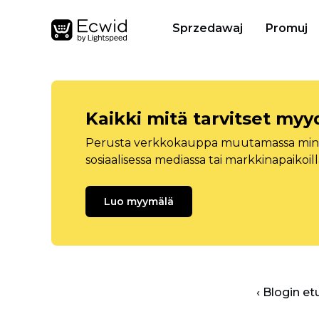
Sprzedawaj
Promuj
Kaikki mitä tarvitset myy
Perusta verkkokauppa muutamassa minuu
sosiaalisessa mediassa tai markkinapaikoill
Luo myymälä
‹ Blogin et