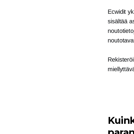
Ecwidit
yk
sisältää a
noutotieto
noutotava
Rekisterö
miellyttäv
Kuin
para