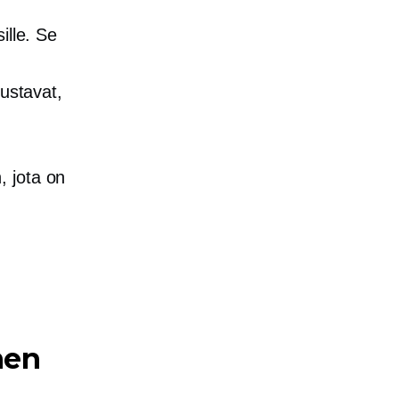
ille. Se
tustavat,
 jota on
nen