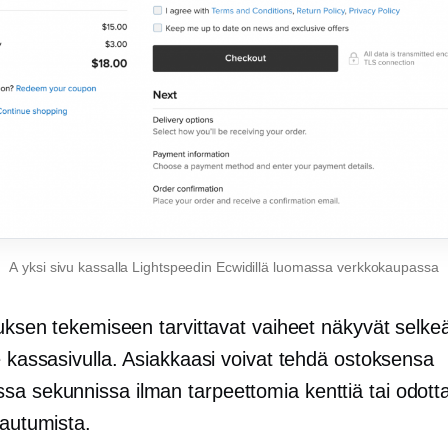
A
yksi sivu
kassalla Lightspeedin Ecwidillä luomassa verkkokaupassa
auksen tekemiseen tarvittavat vaiheet näkyvät selkeä
e kassasivulla. Asiakkaasi voivat tehdä ostoksensa
a sekunnissa ilman tarpeettomia kenttiä tai odott
tautumista.