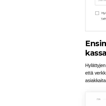
Hyv
tah
Ensi
kassa
Hylättyje
että verk
asiakkaita