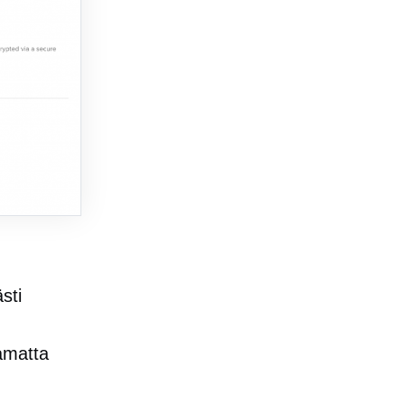
sti
amatta