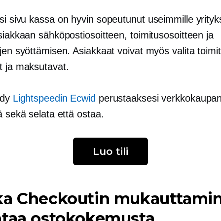
si sivu
kassa on
hyvin sopeutunut
useimmille yrityks
siakkaan sähköpostiosoitteen, toimitusosoitteen ja
jen syöttämisen. Asiakkaat voivat myös valita toimi
t ja maksutavat.
idy
Lightspeedin Ecwid
perustaaksesi verkkokaupan,
ä sekä selata että ostaa.
Luo tili
ka Checkoutin mukauttami
ntaa ostokokemusta