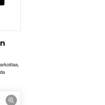
an
arkoittaa,
ada