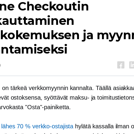
ine Checkoutin
auttaminen
okokemuksen ja myyn
antamiseksi
u
 on tärkeä verkkomyynnin kannalta. Täällä asiakka
evät ostoksensa, syöttävät maksu- ja toimitustieton
rvokasta "Osta"-painiketta.
,
lähes 70 % verkko-ostajista
hylätä kassalla ilman o