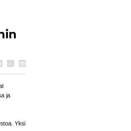
nin
at
sa ja
stoa. Yksi