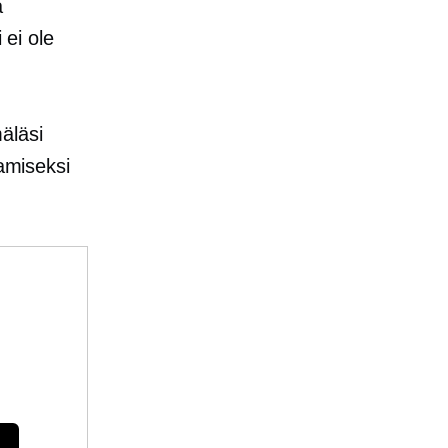
a
 ei ole
äläsi
amiseksi