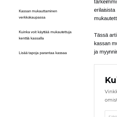
tärkeimmi
erilaisist
Kassan mukauttaminen
verkkokaupassa
mukautett
Kuinka voit käyttää mukautettuja
Tässä art
kenttiä kassalla
kassan m
ja myynnin
Lisää tapoja parantaa kassaa
Ku
Vink
omista