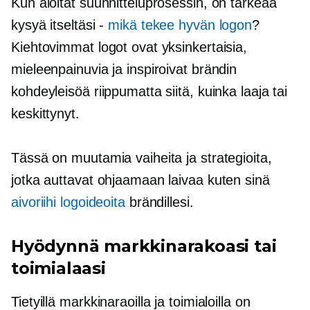
Kun aloitat suunnitteluprosessin, on tärkeää
kysyä itseltäsi -
mikä tekee hyvän logon
?
Kiehtovimmat logot ovat yksinkertaisia,
mieleenpainuvia ja inspiroivat brändin
kohdeyleisöä riippumatta siitä, kuinka laaja tai
keskittynyt.
Tässä on muutamia vaiheita ja strategioita,
jotka auttavat ohjaamaan laivaa kuten sinä
aivoriihi logoideoita
brändillesi.
Hyödynnä markkinarakoasi tai
toimialaasi
Tietyillä markkinaraoilla ja toimialoilla on