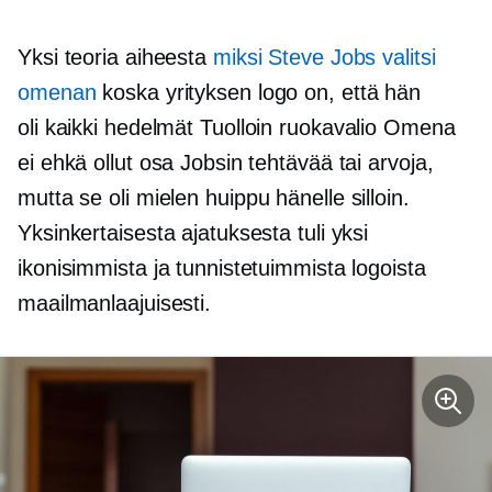
Yksi teoria aiheesta
miksi Steve Jobs valitsi
omenan
koska yrityksen logo on, että hän
oli
kaikki hedelmät
Tuolloin ruokavalio Omena
ei ehkä ollut osa Jobsin tehtävää tai arvoja,
mutta se oli
mielen huippu
hänelle silloin.
Yksinkertaisesta ajatuksesta tuli yksi
ikonisimmista ja tunnistetuimmista logoista
maailmanlaajuisesti.