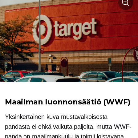
Maailman luonnonsäätiö (WWF)
Yksinkertainen kuva mustavalkoisesta
pandasta ei ehkä vaikuta paljolta, mutta WWF-
panda on
maailmankuulu
ja toimii loistavana