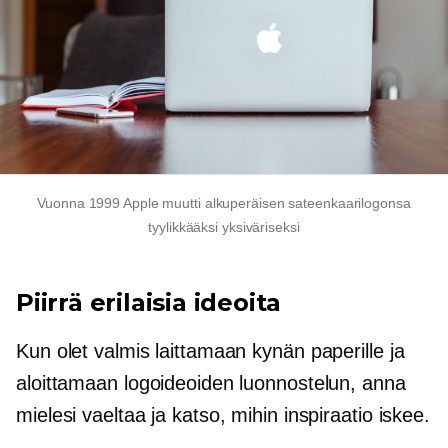
Vuonna 1999 Apple muutti alkuperäisen sateenkaarilogonsa
tyylikkääksi yksiväriseksi
Piirrä erilaisia ​​ideoita
Kun olet valmis laittamaan kynän paperille ja
aloittamaan logoideoiden luonnostelun, anna
mielesi vaeltaa ja katso, mihin inspiraatio iskee.