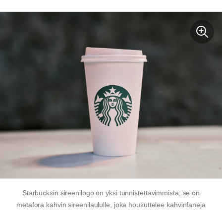
Starbucksin sireenilogo on yksi tunnistettavimmista; se on
metafora kahvin sireenilaululle, joka houkuttelee kahvinfaneja