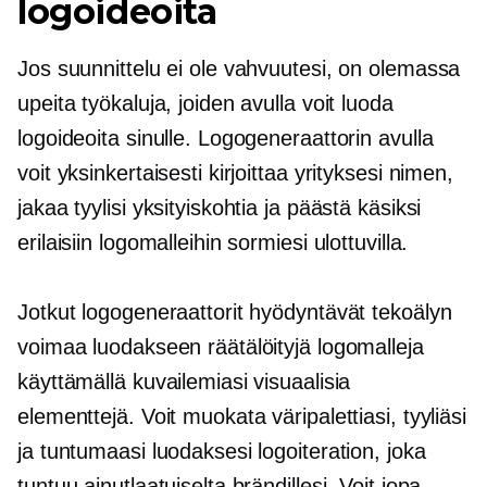
logoideoita
Jos suunnittelu ei ole vahvuutesi, on olemassa
upeita työkaluja, joiden avulla voit luoda
logoideoita sinulle. Logogeneraattorin avulla
voit yksinkertaisesti kirjoittaa yrityksesi nimen,
jakaa tyylisi yksityiskohtia ja päästä käsiksi
erilaisiin logomalleihin sormiesi ulottuvilla.
Jotkut logogeneraattorit hyödyntävät tekoälyn
voimaa luodakseen räätälöityjä logomalleja
käyttämällä kuvailemiasi visuaalisia
elementtejä. Voit muokata väripalettiasi, tyyliäsi
ja tuntumaasi luodaksesi logoiteration, joka
tuntuu ainutlaatuiselta brändillesi. Voit jopa