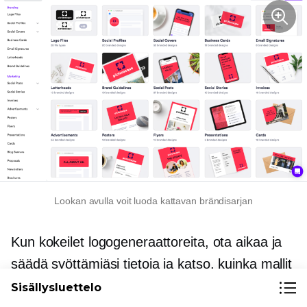
Lookan avulla voit luoda kattavan brändisarjan
Kun kokeilet logogeneraattoreita, ota aikaa ja
säädä syöttämiäsi tietoja ja katso, kuinka mallit
muuttuvat. Jos jotain, saat esille muutamia
Sisällysluettelo