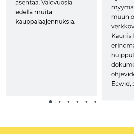
asentaa. Valovuosia
myymälä
edellä muita
muun oh
kauppalaajennuksia.
verkkov
Kaunis 
erinom
huippul
dokume
ohjevid
Ecwid, 