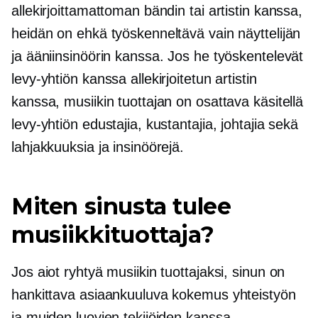
allekirjoittamattoman bändin tai artistin kanssa,
heidän on ehkä työskenneltävä vain näyttelijän
ja ääniinsinöörin kanssa. Jos he työskentelevät
levy-yhtiön kanssa allekirjoitetun artistin
kanssa, musiikin tuottajan on osattava käsitellä
levy-yhtiön edustajia, kustantajia, johtajia sekä
lahjakkuuksia ja insinöörejä.
Miten sinusta tulee
musiikkituottaja?
Jos aiot ryhtyä musiikin tuottajaksi, sinun on
hankittava asiaankuuluva kokemus yhteistyön
ja muiden luovien tekijöiden kanssa