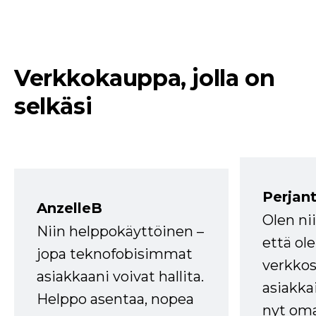
Verkkokauppa, jolla on
selkäsi
Perjant
AnzelleB
Olen ni
Niin helppokäyttöinen –
että ole
jopa teknofobisimmat
verkkos
asiakkaani voivat hallita.
asiakkai
Helppo asentaa, nopea
nyt om