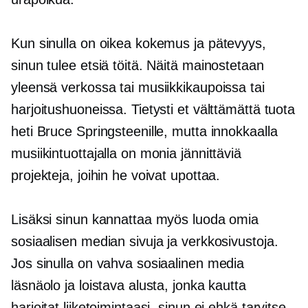
Kun sinulla on oikea kokemus ja pätevyys,
sinun tulee etsiä töitä. Näitä mainostetaan
yleensä verkossa tai musiikkikaupoissa tai
harjoitushuoneissa. Tietysti et välttämättä tuota
heti Bruce Springsteenille, mutta innokkaalla
musiikintuottajalla on monia jännittäviä
projekteja, joihin he voivat upottaa.
Lisäksi sinun kannattaa myös luoda omia
sosiaalisen median sivuja ja verkkosivustoja.
Jos sinulla on vahva sosiaalinen media
läsnäolo ja loistava alusta, jonka kautta
harjoitat liiketoimintaasi, sinun ei ehkä tarvitse