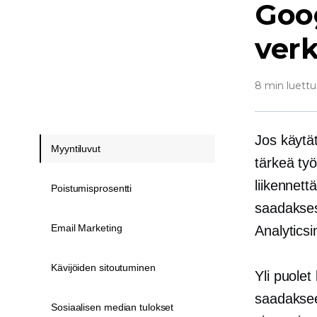
Goog
ver
8 min luettu
Jos käytät
Myyntiluvut
tärkeä ty
liikennett
Poistumisprosentti
saadaksesi
Email Marketing
Analyticsi
Kävijöiden sitoutuminen
Yli puolet
saadakseen
Sosiaalisen median tulokset