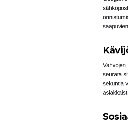
sähköpost
onnistumis
saapuvien 
Kävij
Vahvojen m
seurata sit
sekuntia v
asiakkaist
Sosia