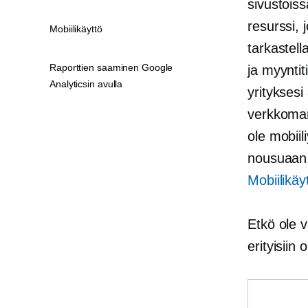
sivustois
resurssi,
Mobiilikäyttö
tarkastell
Raporttien saaminen Google
ja myynti
Analyticsin avulla
yrityksesi
verkkomark
ole
mobiil
nousuaan,
Mobiilikäy
Etkö ole 
erityisiin 