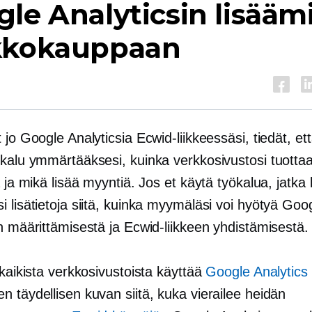
le Analyticsin lisääm
kkokauppaan
 jo Google Analyticsia Ecwid-liikkeessäsi, tiedät, et
ökalu ymmärtääksesi, kuinka verkkosivustosi tuotta
ä ja mikä lisää myyntiä. Jos et käytä työkalua, jatka
 lisätietoja siitä, kuinka myymäläsi voi hyötyä Goo
n määrittämisestä ja Ecwid-liikkeen yhdistämisestä.
 kaikista verkkosivustoista käyttää
Google Analytics
 täydellisen kuvan siitä, kuka vierailee heidän