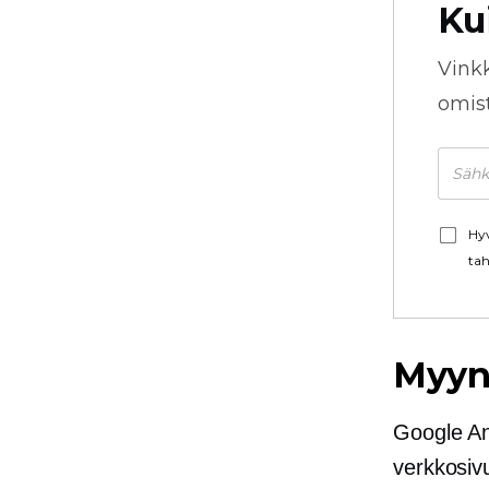
Ku
Vink
omista
Hyv
tah
Myyn
Google Ana
verkkosivu