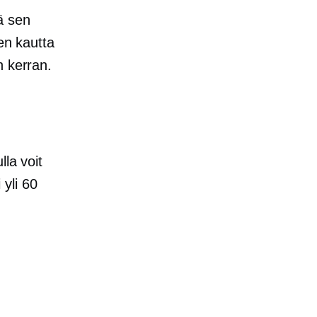
ä sen
en kautta
n kerran.
la voit
 yli 60