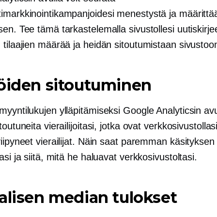
imarkkinointikampanjoidesi menestystä ja määrittä
en. Tee tämä tarkastelemalla sivustollesi uutiskirje
tilaajien määrää ja heidän sitoutumistaan ​​sivustoo
öiden sitoutuminen
yyntilukujen ylläpitämiseksi Google Analyticsin avul
outuneita vierailijoitasi, jotka ovat verkkosivustollasi
iipyneet vierailijat. Näin saat paremman käsityksen
asi ja siitä, mitä he haluavat verkkosivustoltasi.
alisen median tulokset