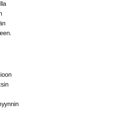
lla
n
ään
seen.
mioon
csin
imyynnin