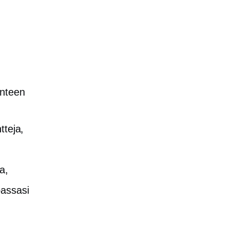
kenteen
tteja,
a,
passasi