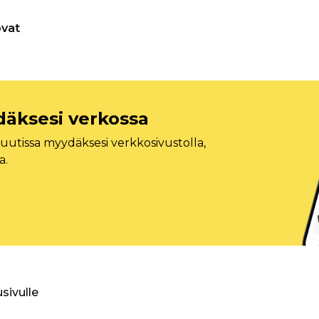
vat
däksesi verkossa
tissa myydäksesi verkkosivustolla,
a.
usivulle