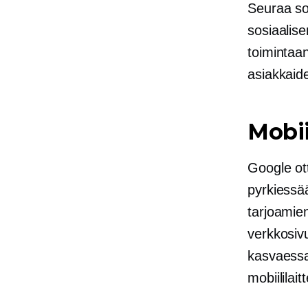
Seuraa so
sosiaalise
toimintaan
asiakkaid
Mobii
Google ot
pyrkiessä
tarjoamien
verkkosivu
kasvaessa
mobiililai