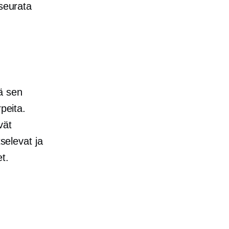
 seurata
ä sen
peita.
vät
selevat ja
t.