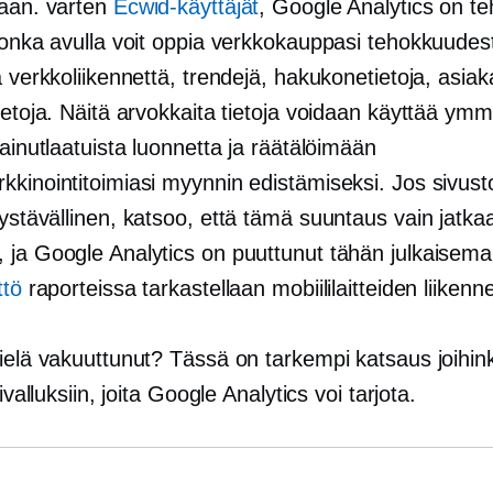
saan. varten
Ecwid-käyttäjät
, Google Analytics on t
 jonka avulla voit oppia verkkokauppasi tehokkuudes
a verkkoliikennettä, trendejä, hakukonetietoja, asiak
tietoja. Näitä arvokkaita tietoja voidaan käyttää y
 ainutlaatuista luonnetta ja räätälöimään
kinointitoimiasi myynnin edistämiseksi. Jos sivustos
iystävällinen,
katsoo, että tämä suuntaus vain jatka
 ja Google Analytics on puuttunut tähän julkaisema
ttö
raporteissa tarkastellaan mobiililaitteiden liikenne
vielä vakuuttunut? Tässä on tarkempi katsaus joihin
oivalluksiin, joita Google Analytics voi tarjota.