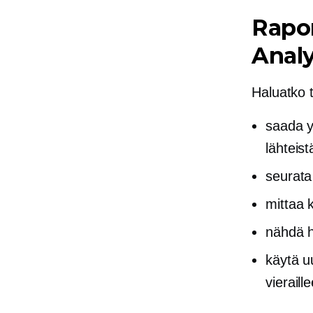
Rapo
Analy
Haluatko t
saada yk
lähteist
seurata
mittaa 
nähdä h
käytä u
vieraill