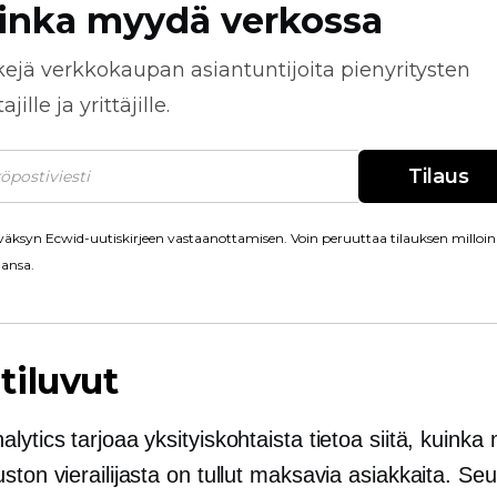
inka myydä verkossa
kejä
verkkokaupan
asiantuntijoita pienyritysten
jille ja yrittäjille.
Tilaus
äksyn Ecwid-uutiskirjeen vastaanottamisen. Voin peruuttaa tilauksen milloin
ansa.
tiluvut
lytics tarjoaa yksityiskohtaista tietoa siitä, kuink
ston vierailijasta on tullut maksavia asiakkaita. Se