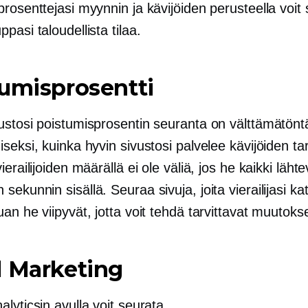
rosenttejasi myynnin ja kävijöiden perusteella voit
pasi taloudellista tilaa.
umisprosentti
ustosi poistumisprosentin seuranta on välttämätönt
seksi, kuinka hyvin sivustosi palvelee kävijöiden tar
ierailijoiden määrällä ei ole väliä, jos he kaikki lähte
ekunnin sisällä. Seuraa sivuja, joita vierailijasi kat
an he viipyvät, jotta voit tehdä tarvittavat muutokse
l Marketing
lyticsin avulla voit seurata