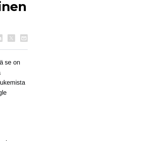
inen
tä se on
a
 lukemista
gle