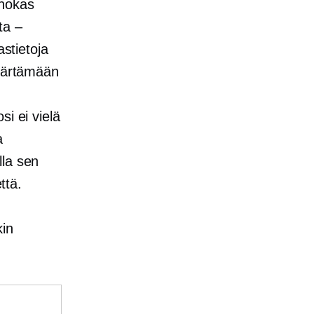
ehokas
ta –
astietoja
mmärtämään
i ei vielä
a
lla sen
ttä.
kin