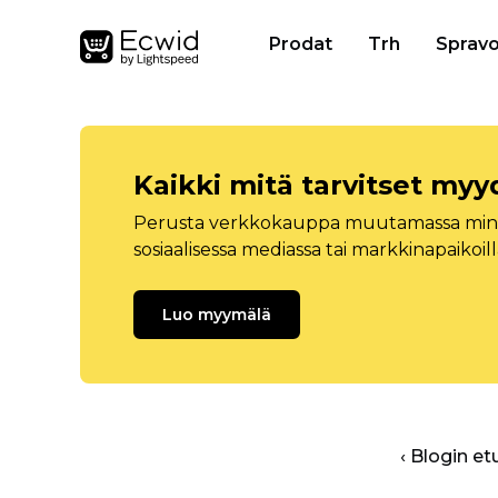
Prodat
Trh
Spravo
Kaikki mitä tarvitset myy
Perusta verkkokauppa muutamassa minuu
sosiaalisessa mediassa tai markkinapaikoill
Luo myymälä
‹ Blogin et