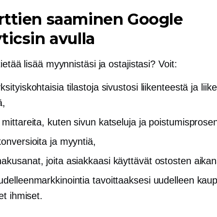
rttien saaminen Google
ticsin avulla
ietää lisää myynnistäsi ja ostajistasi? Voit:
sityiskohtaisia ​​tilastoja sivustosi liikenteestä ja lii
ä,
 mittareita, kuten sivun katseluja ja poistumisprosen
konversioita ja myyntiä,
akusanat, joita asiakkaasi käyttävät ostosten aikan
udelleenmarkkinointia tavoittaaksesi uudelleen kau
eet ihmiset.