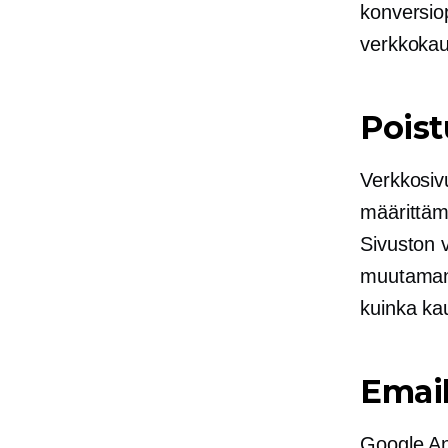
konversiop
verkkokaup
Poist
Verkkosiv
määrittämi
Sivuston v
muutaman s
kuinka kau
Emai
Google Ana