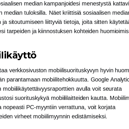
siaalisen median kampanjoidesi menestystä kattavi
n median tuloksilla. Näet kriittisiä sosiaalisen media
 ja sitoutumiseen liittyviä tietoja, joita sitten käytet
esi tarpeiden ja kiinnostuksen kohteiden huomioimi
likäyttö
taa verkkosivuston mobiilisuorituskyvyn hyvin huo
än parantamaan mobiilitehokkuutta. Google Analyti
 mobiilikäytettävyysraporttien avulla voit seurata
stosi suorituskykyä mobiililaitteiden kautta. Mobiil
 nopeasti PC-myyntiin verrattuna, voit korjata
tteiden virheet mobiilimyynnin edistämiseksi.