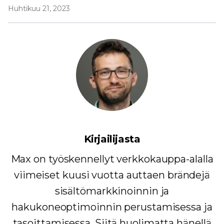
Huhtikuu 21, 2023
Kirjailijasta
Max on työskennellyt verkkokauppa-alalla
viimeiset kuusi vuotta auttaen brändejä
sisältömarkkinoinnin ja
hakukoneoptimoinnin perustamisessa ja
tasoittamisessa. Siitä huolimatta hänellä