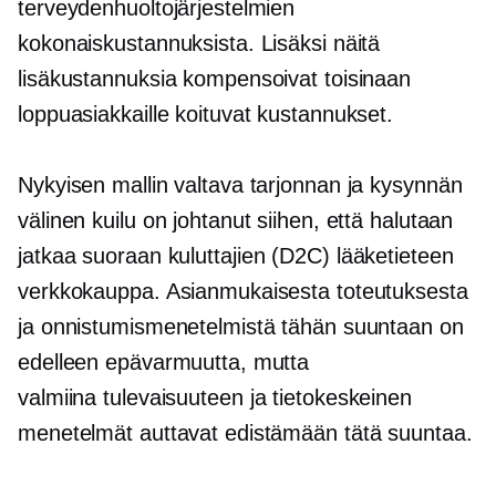
terveydenhuoltojärjestelmien
kokonaiskustannuksista. Lisäksi näitä
lisäkustannuksia kompensoivat toisinaan
loppuasiakkaille koituvat kustannukset.
Nykyisen mallin valtava tarjonnan ja kysynnän
välinen kuilu on johtanut siihen, että halutaan
jatkaa
suoraan kuluttajien
(D2C) lääketieteen
verkkokauppa. Asianmukaisesta toteutuksesta
ja onnistumismenetelmistä tähän suuntaan on
edelleen epävarmuutta, mutta
valmiina tulevaisuuteen
ja
tietokeskeinen
menetelmät auttavat edistämään tätä suuntaa.