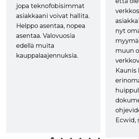
että ole
jopa teknofobisimmat
verkkos
asiakkaani voivat hallita.
asiakkai
Helppo asentaa, nopea
nyt om
asentaa. Valovuosia
myymälä
edellä muita
muun oh
kauppalaajennuksia.
verkkov
Kaunis 
erinom
huippul
dokume
ohjevid
Ecwid, 