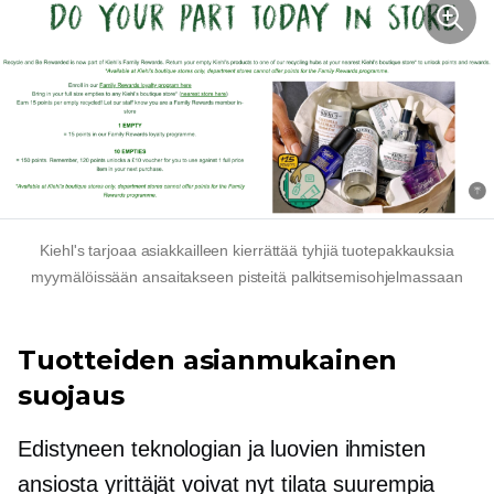
Kiehl's tarjoaa asiakkailleen kierrättää tyhjiä tuotepakkauksia
myymälöissään ansaitakseen pisteitä palkitsemisohjelmassaan
Tuotteiden asianmukainen
suojaus
Edistyneen teknologian ja luovien ihmisten
ansiosta yrittäjät voivat nyt tilata suurempia