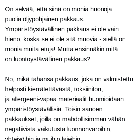
On selvää, että siinä on monia huonoja
puolia
öljypohjainen
pakkaus.
Ympäristöystävällinen
pakkaus ei ole vain
hieno, koska se ei ole sitä
muovia - siellä
on
monia muita etuja! Mutta ensinnäkin mitä
on
luontoystävällinen
pakkaus?
No, mikä tahansa pakkaus, joka on valmistettu
helposti kierrätettävästä,
toksiiniton,
ja
allergeeni-vapaa
materiaalit huomioidaan
ympäristöystävällisiä.
Toisin sanoen
pakkaukset, joilla on mahdollisimman vähän
negatiivista vaikutusta luonnonvaroihin,
yhteisöihin ja muihin lajeihin.