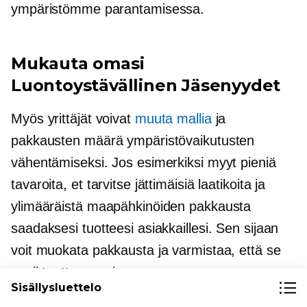
ympäristömme parantamisessa.
Mukauta omasi
Luontoystävällinen
Jäsenyydet
Myös yrittäjät voivat
muuta mallia
ja
pakkausten määrä ympäristövaikutusten
vähentämiseksi. Jos esimerkiksi myyt pieniä
tavaroita, et tarvitse jättimäisiä laatikoita ja
ylimääräistä maapähkinöiden pakkausta
saadaksesi tuotteesi asiakkaillesi. Sen sijaan
voit muokata pakkausta ja varmistaa, että se
sopii tuotteeseesi.
Sisällysluettelo