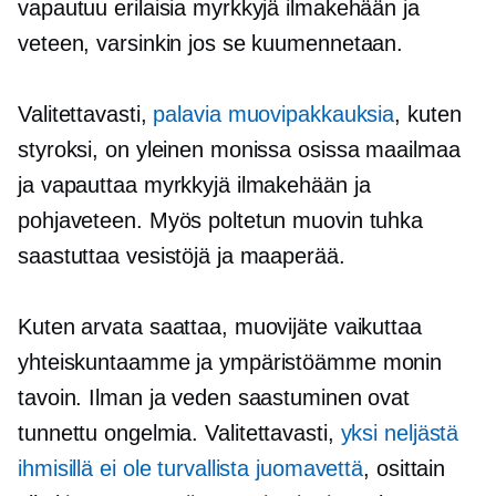
vapautuu erilaisia ​​myrkkyjä ilmakehään ja
veteen, varsinkin jos se kuumennetaan.
Valitettavasti,
palavia muovipakkauksia
, kuten
styroksi, on yleinen monissa osissa maailmaa
ja vapauttaa myrkkyjä ilmakehään ja
pohjaveteen. Myös poltetun muovin tuhka
saastuttaa vesistöjä ja maaperää.
Kuten arvata saattaa, muovijäte vaikuttaa
yhteiskuntaamme ja ympäristöämme monin
tavoin. Ilman ja veden saastuminen ovat
tunnettu
ongelmia. Valitettavasti,
yksi neljästä
ihmisillä ei ole turvallista juomavettä
, osittain