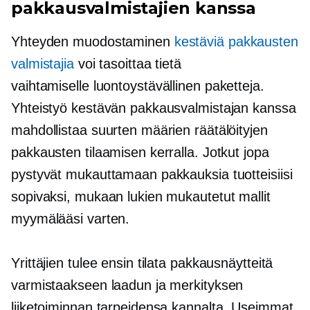
pakkausvalmistajien kanssa
Yhteyden muodostaminen
kestäviä pakkausten
valmistajia
voi tasoittaa tietä
vaihtamiselle
luontoystävällinen
paketteja.
Yhteistyö kestävän pakkausvalmistajan kanssa
mahdollistaa suurten määrien räätälöityjen
pakkausten tilaamisen kerralla. Jotkut jopa
pystyvät mukauttamaan pakkauksia tuotteisiisi
sopivaksi, mukaan lukien mukautetut mallit
myymälääsi varten.
Yrittäjien tulee ensin tilata pakkausnäytteitä
varmistaakseen laadun ja merkityksen
liiketoiminnan tarpeidensa kannalta. Useimmat