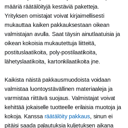
määriä räätälöityjä kestäviä paketteja.
Yrityksen omistajat voivat kirjaimellisesti
mukauttaa kaiken pakkauksestaan ​​oikean
valmistajan avulla. Saat täysin ainutlaatuisia ja
oikean kokoisia mukautettuja liitteitä,
postituslaatikoita, poly-postilaatikoita,
lähetyslaatikoita, kartonkilaatikoita jne.
Kaikista näistä pakkausmuodoista voidaan
valmistaa
luontoystävällinen
materiaaleja ja
varmistaa riittävä suojaus. Valmistajat voivat
kehittää jokaiselle tuotteelle erilaisia ​​muotoja ja
kokoja. Kanssa
räätälöity pakkaus
, sinun ei
pitäisi saada palautuksia kuljetuksen aikana