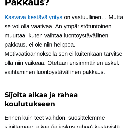
Pakkaus?
Kasvava kestävä yritys
on vastuullinen… Mutta
se voi olla vaativaa. An
ympäristötuntoinen
muuttaa, kuten vaihtaa
luontoystävällinen
pakkaus, ei ole niin helppoa.
Motivaatioannoksella sen ei kuitenkaan tarvitse
olla niin vaikeaa. Otetaan ensimmäinen askel:
vaihtaminen
luontoystävällinen
pakkaus.
Sijoita aikaa ja rahaa
koulutukseen
Ennen kuin teet vaihdon, suosittelemme
sijoittamaan aikaa (ja joskus rahaa) kestävistä