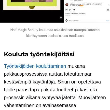
Half Magic Beauty kouluttaa asiakkaitaan tuotepakkausten
kierrätykseen sosiaalisessa mediassa
Kouluta työntekijöitäsi
Työntekijöiden kouluttaminen
mukana
pakkausprosessissa auttaa toteuttamaan
kestävämpiä käytäntöjä. Sinun on opetettava
heille paras tapa pakata tuotteet ja käsitellä
prosessin aikana syntyvää jätettä. Muovijätteen
vähentäminen on avainasemassa