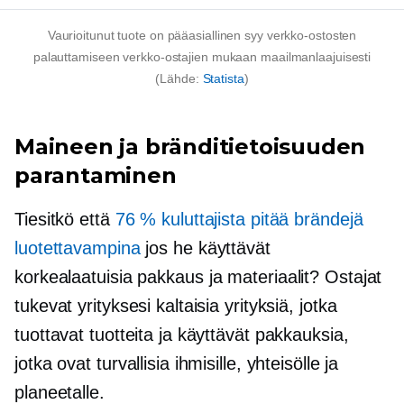
Vaurioitunut tuote on pääasiallinen syy verkko-ostosten
palauttamiseen verkko-ostajien mukaan maailmanlaajuisesti
(Lähde:
Statista
)
Maineen ja bränditietoisuuden
parantaminen
Tiesitkö että
76 % kuluttajista pitää brändejä
luotettavampina
jos he käyttävät
korkealaatuisia
pakkaus ja materiaalit? Ostajat
tukevat yrityksesi kaltaisia ​​yrityksiä, jotka
tuottavat tuotteita ja käyttävät pakkauksia,
jotka ovat turvallisia ihmisille, yhteisölle ja
planeetalle.