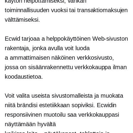
käytön helpottamiseksi, vankan
toiminnallisuuden vuoksi tai transaktiomaksujen
välttämiseksi.
Ecwid tarjoaa a
helppokäyttöinen
Web-sivuston
rakentaja, jonka avulla voit luoda
a
ammattimaisen näköinen
verkkosivusto,
jossa on
sisäänrakennettu
verkkokauppa ilman
koodaustietoa.
Voit valita useista sivustomalleista ja muokata
niitä brändisi estetiikkaan sopiviksi. Ecwidin
responsiivinen muotoilu saa verkkokauppasi
näyttämään hyvältä