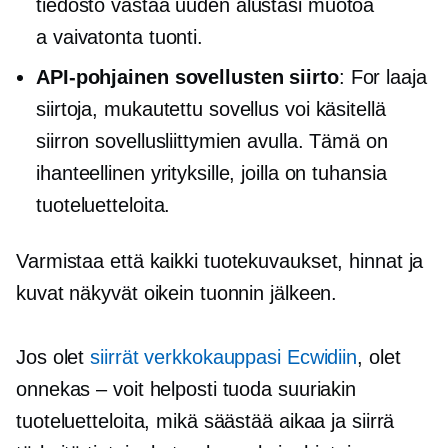
tiedosto vastaa uuden alustasi muotoa
a
vaivatonta
tuonti.
API-pohjainen
sovellusten siirto
: For
laaja
siirtoja, mukautettu sovellus voi käsitellä
siirron sovellusliittymien avulla. Tämä on
ihanteellinen yrityksille, joilla on tuhansia
tuoteluetteloita.
Varmistaa
että kaikki tuotekuvaukset, hinnat ja
kuvat näkyvät oikein tuonnin jälkeen.
Jos olet
siirrät verkkokauppasi Ecwidiin
, olet
onnekas – voit helposti tuoda suuriakin
tuoteluetteloita, mikä säästää aikaa ja siirrä