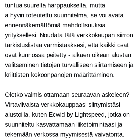
tuntua suurelta harppaukselta, mutta
a
hyvin toteutettu
suunnitelma, se voi avata
ennennäkemättömiä mahdollisuuksia
yrityksellesi. Noudata tätä verkkokaupan siirron
tarkistuslistaa varmistaaksesi, että kaikki osat
ovat kunnossa
peitetty - alkaen
oikean alustan
valitseminen tietojen turvalliseen siirtämiseen ja
kriittisten kokoonpanojen määrittäminen.
Oletko valmis ottamaan seuraavan askeleen?
Virtaviivaista verkkokauppaasi siirtymistäsi
alustoilla, kuten Ecwid by Lightspeed, jotka on
suunniteltu kasvattamaan liiketoimintaasi ja
tekemään verkossa myymisestä vaivatonta.