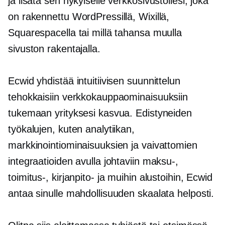
ja lisätä sen nykyiselle verkkosivustollesi, joka
on rakennettu WordPressillä, Wixillä,
Squarespacella tai millä tahansa muulla
sivuston rakentajalla.
Ecwid yhdistää intuitiivisen suunnittelun
tehokkaisiin verkkokauppaominaisuuksiin
tukemaan yrityksesi kasvua. Edistyneiden
työkalujen, kuten analytiikan,
markkinointiominaisuuksien ja vaivattomien
integraatioiden avulla johtaviin maksu-,
toimitus-, kirjanpito- ja muihin alustoihin, Ecwid
antaa sinulle mahdollisuuden skaalata helposti.