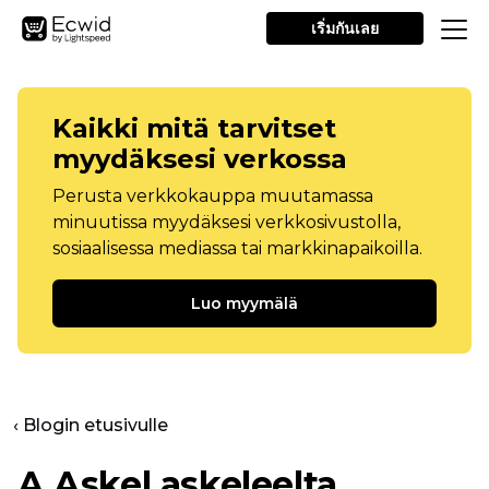
เริ่มกันเลย
Kaikki mitä tarvitset
myydäksesi verkossa
Perusta verkkokauppa muutamassa
minuutissa myydäksesi verkkosivustolla,
sosiaalisessa mediassa tai markkinapaikoilla.
Luo myymälä
‹ Blogin etusivulle
A
Askel askeleelta