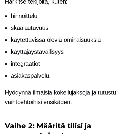
Harkitse tekijöitä, kuten:
hinnoittelu
skaalautuvuus
käytettävissä olevia ominaisuuksia
käyttäjäystävällisyys
integraatiot
asiakaspalvelu.
Hyödynnä ilmaisia ​​kokeilujaksoja ja tutustu
vaihtoehtoihisi
ensikäden.
Vaihe 2: Määritä tilisi ja