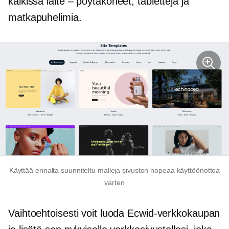
kaikissa
laite – pöytäkoneet,
tabletteja ja
matkapuhelimia.
Käyttää
ennalta suunniteltu
malleja sivuston nopeaa käyttöönottoa
varten
Vaihtoehtoisesti voit luoda Ecwid-verkkokaupan