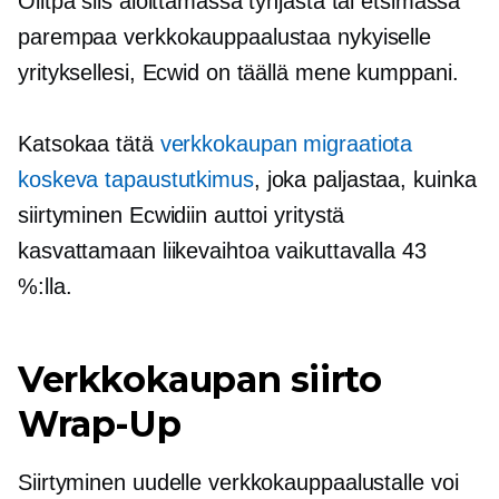
Olitpa siis aloittamassa tyhjästä tai etsimässä
parempaa verkkokauppaalustaa nykyiselle
yrityksellesi, Ecwid on täällä
mene
kumppani.
Katsokaa tätä
verkkokaupan migraatiota
koskeva tapaustutkimus
, joka paljastaa, kuinka
siirtyminen Ecwidiin auttoi yritystä
kasvattamaan liikevaihtoa vaikuttavalla 43
%:lla.
Verkkokaupan siirto
Wrap-Up
Siirtyminen uudelle verkkokauppaalustalle voi