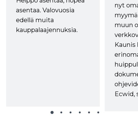
Helppo asentaa, nopea
nyt om
asentaa. Valovuosia
myymälä
edellä muita
muun oh
kauppalaajennuksia.
verkkov
Kaunis 
erinom
huippul
dokume
ohjevid
Ecwid, 