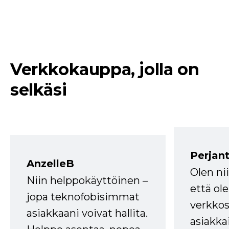
Verkkokauppa, jolla on
selkäsi
Perjant
AnzelleB
Olen ni
Niin helppokäyttöinen –
että ole
jopa teknofobisimmat
verkkos
asiakkaani voivat hallita.
asiakkai