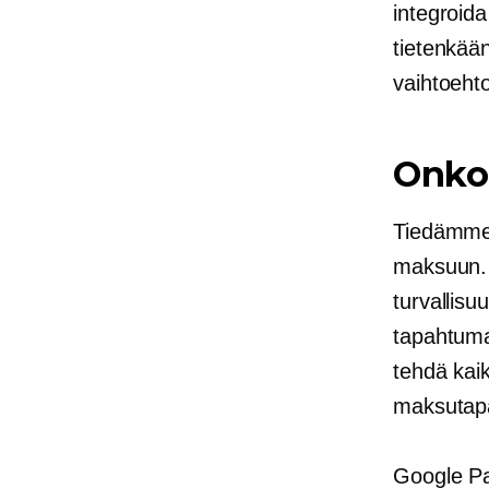
integroid
tietenkään
vaihtoehto
Onko 
Tiedämme 
maksuun. 
turvallisu
tapahtumak
tehdä kai
maksutap
Google Pay