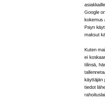
asiakkaill
Google on 
kokemus ar
Payn käytt
maksut käsi
Kuten mai
ei koskaan
tilinsä, h
tallenneta
käyttäjän 
tiedot lä
rahoitusla