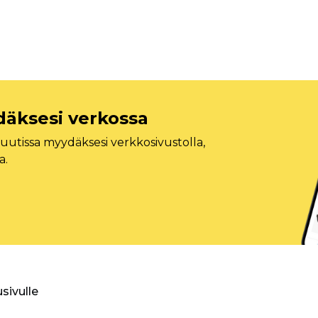
däksesi verkossa
tissa myydäksesi verkkosivustolla,
a.
usivulle