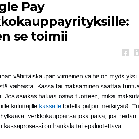
gle Pay
kokauppayrityksille:
n se toimii
pan vähittäiskaupan viimeinen vaihe on myös yksi 
tä vaiheista. Kassa tai maksaminen saattaa tuntua 
en. Jos asiakas haluaa ostaa tuotteen, miksi maksut
lle kuluttajille
kassalle
todella paljon merkitystä. T
 hylkäävät verkkokauppansa joka päivä, jos heidän
n kassaprosessi on hankala tai epäluotettava.