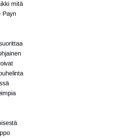
kki mitä
e Payn
suorittaa
hjainen
oivat
puhelinta
issä
seimpia
misestä
lppo