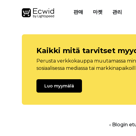
판매
마켓
관리
Kaikki mitä tarvitset myy
Perusta verkkokauppa muutamassa minuu
sosiaalisessa mediassa tai markkinapaikoill
Luo myymälä
‹ Blogin et