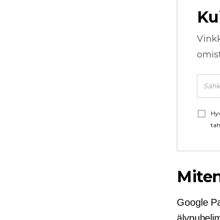
Ku
Vink
omista
Hyv
tah
Miten
Google Pa
älypuhelim