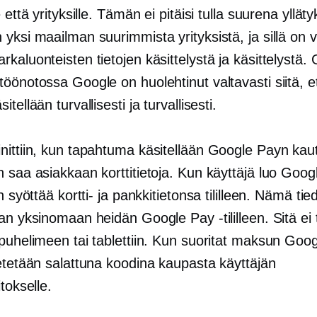
e että yrityksille. Tämän ei pitäisi tulla suurena yllät
yksi maailman suurimmista yrityksistä, ja sillä on 
kaluonteisten tietojen käsittelystä ja käsittelystä.
öönotossa Google on huolehtinut valtavasti siitä, et
tellään turvallisesti ja turvallisesti.
nittiin, kun tapahtuma käsitellään Google Payn kau
 saa asiakkaan korttitietoja. Kun käyttäjä luo Goog
än syöttää kortti- ja pankkitietonsa tililleen. Nämä tie
an yksinomaan heidän Google Pay -tililleen. Sitä ei 
puhelimeen tai tablettiin. Kun suoritat maksun Goog
hetetään salattuna koodina kaupasta käyttäjän
itokselle.