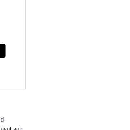
id-
ttävät vain