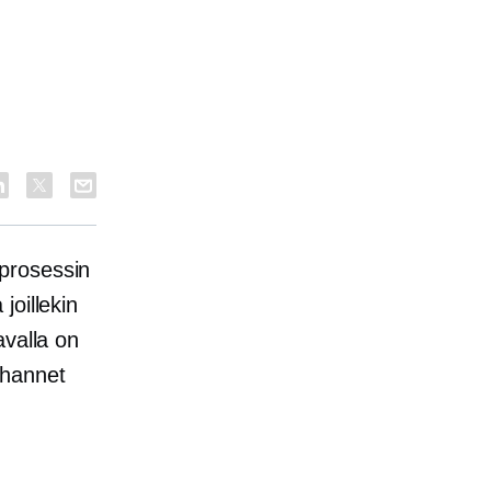
prosessin
joillekin
avalla on
uhannet