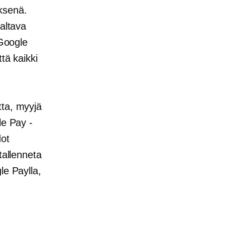
yksenä.
valtava
 Google
tä kaikki
tta, myyjä
le Pay -
dot
tallenneta
le Paylla,