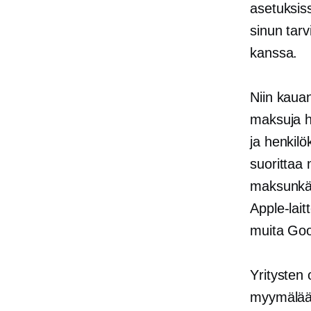
asetuksis
sinun tarv
kanssa.
Niin kaua
maksuja h
ja
henkilö
suorittaa
maksunkäs
Apple-lait
muita Goo
Yritysten
myymälääs