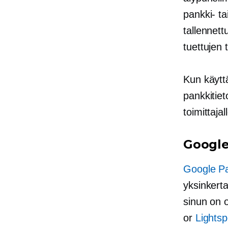
pankki- ta
tallennet
tuettujen 
Kun käytt
pankkitiet
toimittaja
Google
Google P
yksinkert
sinun on 
or
Lights