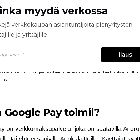
inka myydä verkossa
kejä
verkkokaupan
asiantuntijoita pienyritysten
jille ja yrittäjille.
Tilaus
äksyn Ecwid-uutiskirjeen vastaanottamisen. Voin peruuttaa tilauksen milloin
ansa.
 Google Pay toimii?
y on verkkomaksupalvelu, joka on saatavilla Andro
ille tai yhteensopiville Apple-laitteille. Käyttäjät syö