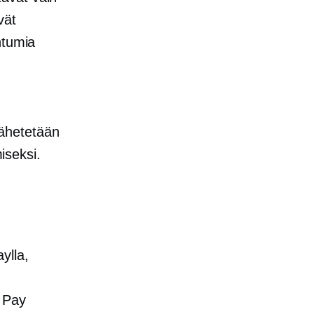
vät
htumia
 lähetetään
miseksi.
ylla,
e Pay