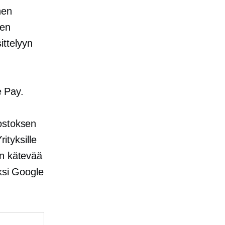
nen
een
ttelyyn
e Pay.
 ostoksen
ityksille
on kätevää
iksi Google