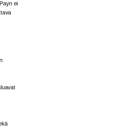
 Payn ei
ttava
n
aluavat
sekä