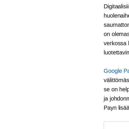
Digitaalis
huolenaihe
saumattom
on olemas
verkossa
luotettavi
Google P
välittömäs
se on hel
ja johdonm
Payn lisä