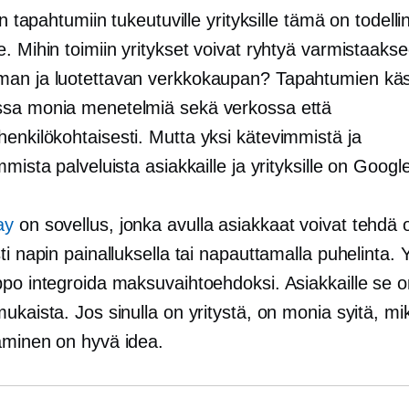
iin tapahtumiin tukeutuville yrityksille tämä on todelli
. Mihin toimiin yritykset voivat ryhtyä varmistaaks
an ja luotettavan verkkokaupan? Tapahtumien käsi
sa monia menetelmiä sekä verkossa että
henkilökohtaisesti.
Mutta yksi kätevimmistä ja
mmista palveluista asiakkaille ja yrityksille on Googl
ay
on sovellus, jonka avulla asiakkaat voivat tehdä
ti napin painalluksella tai napauttamalla puhelinta. Yr
ppo integroida maksuvaihtoehdoksi. Asiakkaille se 
ukaista. Jos sinulla on yritystä, on monia syitä, m
äminen on hyvä idea.