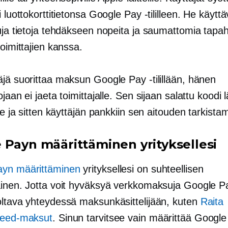
i luottokorttitietonsa Google Pay -tililleen. He käyttä
tuja tietoja tehdäkseen nopeita ja saumattomia tapa
toimittajien kanssa.
äjä suorittaa maksun Google Pay -tilillään, hänen
ojaan ei jaeta toimittajalle. Sen sijaan salattu koodi
lle ja sitten käyttäjän pankkiin sen aitouden tarkista
 Payn määrittäminen yrityksellesi
ayn määrittäminen
yrityksellesi on suhteellisen
ainen. Jotta voit hyväksyä verkkomaksuja Google Pa
oltava yhteydessä maksunkäsittelijään, kuten
Raita
peed-maksut
. Sinun tarvitsee vain määrittää Googl