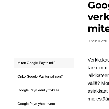
Goo
verk
mite
9 min luettu
Verkkokau
Miten Google Pay toimii?
tärkeimmis
jälkikäte
Onko Google Pay turvallinen?
väliä? Moni
Google Payn edut yrityksille
asiakkaat
mielestää
Google Payn yhteenveto