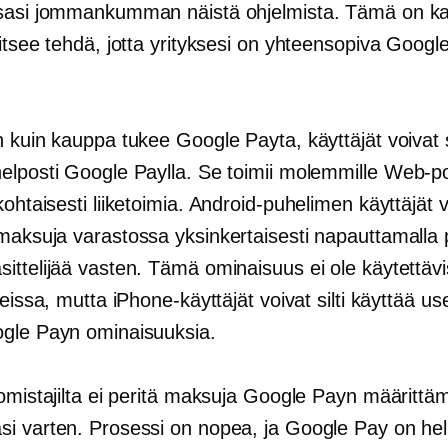
sasi jommankumman näistä ohjelmista. Tämä on kai
itsee tehdä, jotta yrityksesi on yhteensopiva Googl
n kuin kauppa tukee Google Payta, käyttäjät voivat 
elposti Google Paylla. Se toimii molemmille
Web-po
kohtaisesti
liiketoimia. Android-puhelimen käyttäjät v
 maksuja
varastossa
yksinkertaisesti napauttamalla 
ittelijää vasten. Tämä ominaisuus ei ole käytettäv
teissa, mutta iPhone-käyttäjät voivat silti käyttää u
gle Payn ominaisuuksia.
 omistajilta ei peritä maksuja Google Payn määrittä
i varten. Prosessi on nopea, ja Google Pay on he