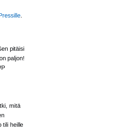
ressille
.
en pitäisi
on paljon!
WP
ki, mitä
en
ili heille