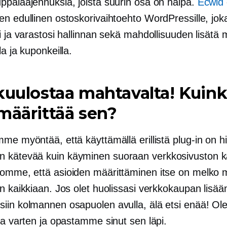
ppalaajennuksia, joista suurin osa on
halpa.
Ecwid
n edullinen ostoskorivaihtoehto WordPressille, jok
i ja varastosi hallinnan sekä mahdollisuuden lisätä 
la ja kuponkeilla.
kuulostaa mahtavalta! Kuin
määrittää sen?
mme myöntää, että käyttämällä erillistä
plug-in
on h
kätevää kuin käyminen suoraan verkkosivuston k
omme, että asioiden määrittäminen itse on melko
n kaikkiaan. Jos olet huolissasi verkkokaupan lisä
iin kolmannen osapuolen avulla, älä etsi enää! O
ua varten ja opastamme sinut sen läpi.