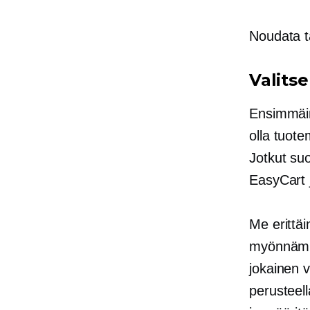
Noudata t
Valits
Ensimmäin
olla tuote
Jotkut su
EasyCart 
Me erittä
myönnämme
jokainen 
perusteella