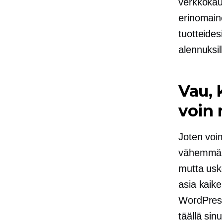
verkkokau
erinomaine
tuotteides
alennuksil
Vau, 
voin 
Joten voi
vähemmän 
mutta usk
asia kaike
WordPress
täällä sin