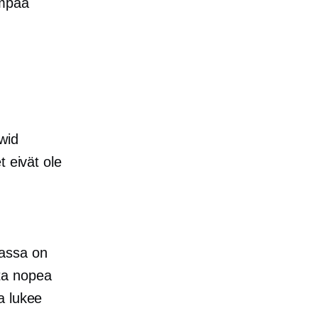
ompaa
wid
t eivät ole
nassa on
ita nopea
a lukee