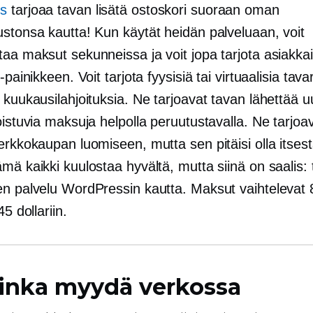
s
tarjoaa tavan lisätä ostoskori suoraan oman
ustonsa kautta! Kun käytät heidän palveluaan, voit
aa maksut sekunneissa ja voit jopa tarjota asiakkail
-painikkeen. Voit tarjota fyysisiä tai virtuaalisia tavar
 kuukausilahjoituksia. Ne tarjoavat tavan lähettää uut
oistuvia maksuja helpolla peruutustavalla. Ne tarjo
erkkokaupan luomiseen, mutta sen pitäisi olla itses
mä kaikki kuulostaa hyvältä, mutta siinä on saalis:
en palvelu WordPressin kautta. Maksut vaihtelevat 
45 dollariin.
inka myydä verkossa