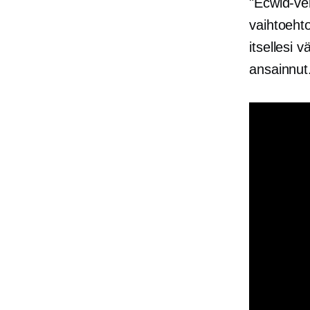
"Ecwid-ve
vaihtoehto
itsellesi 
ansainnut