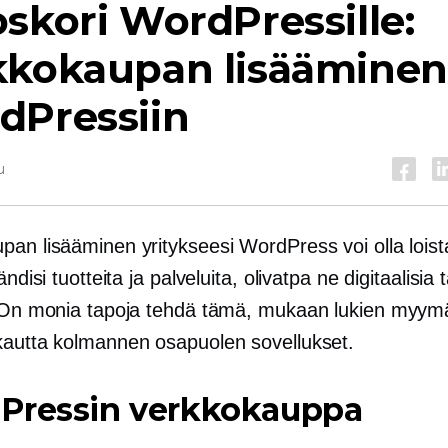
skori WordPressille:
kkokaupan lisääminen
dPressiin
u
pan lisääminen yritykseesi WordPress voi olla lois
ändisi tuotteita ja palveluita, olivatpa ne digitaalisia t
. On monia tapoja tehdä tämä, mukaan lukien myym
 kautta
kolmannen osapuolen
sovellukset.
Pressin verkkokauppa