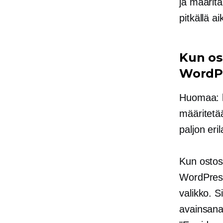
ja määrit
pitkällä ai
Kun os
WordP
Huomaa: l
määritetää
paljon eril
Kun ostosk
WordPress
valikko. S
avainsana