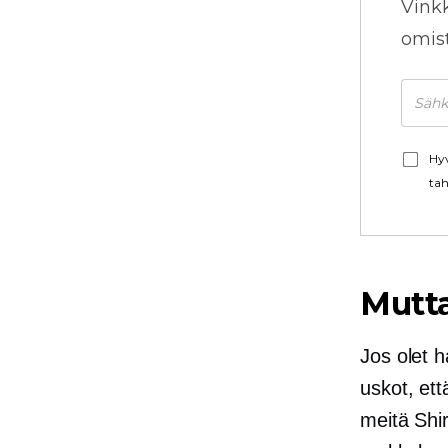
Vink
omista
Hyv
tah
Mutta
Jos olet 
uskot, ett
meitä Shir