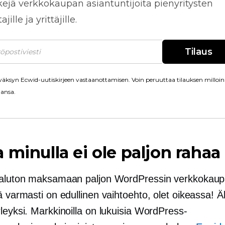
kejä
verkkokaupan
asiantuntijoita pienyritysten
jille ja yrittäjille.
Tilaus
äksyn Ecwid-uutiskirjeen vastaanottamisen. Voin peruuttaa tilauksen milloin
ansa.
 minulla ei ole paljon rahaa
haluton maksamaan paljon WordPressin verkkokaup
ä varmasti on edullinen vaihtoehto, olet oikeassa! Ä
leyksi. Markkinoilla on lukuisia WordPress-