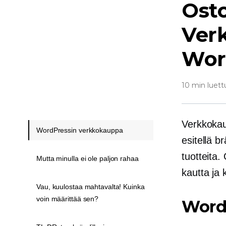
Osto
Ver
Wor
10 min luett
Verkkokau
WordPressin verkkokauppa
esitellä br
tuotteita
Mutta minulla ei ole paljon rahaa
kautta ja
Vau, kuulostaa mahtavalta! Kuinka
voin määrittää sen?
Word