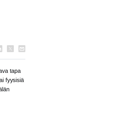
tava tapa
ai fyysisiä
älän