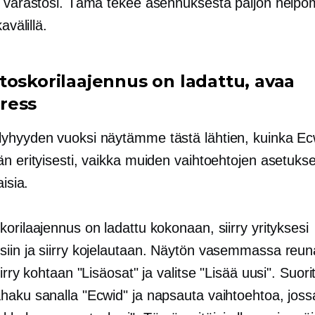
ä varastosi. Tämä tekee asennuksesta paljon help
kavälillä.
toskorilaajennus on ladattu, avaa
ress
yhyyden vuoksi näytämme tästä lähtien, kuinka Ec
n erityisesti, vaikka muiden vaihtoehtojen asetukse
aisia.
orilaajennus on ladattu kokonaan, siirry yrityksesi
iin ja siirry kojelautaan. Näytön vasemmassa reu
iirry kohtaan "Lisäosat" ja valitse "Lisää uusi". Suor
haku sanalla "Ecwid" ja napsauta vaihtoehtoa, joss