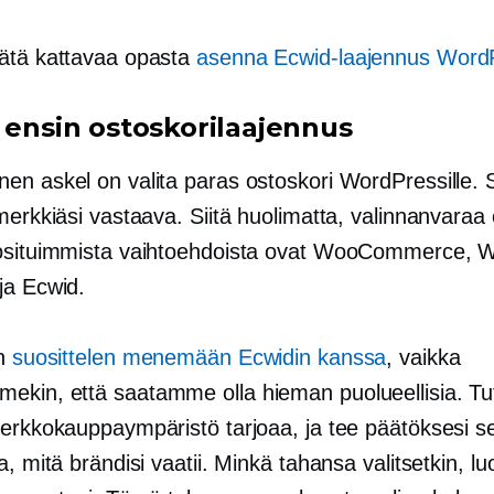
ätä kattavaa opasta
asenna Ecwid-laajennus WordP
e ensin ostoskorilaajennus
en askel on valita paras ostoskori WordPressille. S
merkkiäsi vastaava. Siitä huolimatta, valinnanvaraa 
osituimmista vaihtoehdoista ovat WooCommerce, 
ja Ecwid.
in
suosittelen menemään Ecwidin kanssa
, vaikka
kin, että saatamme olla hieman puolueellisia. Tut
verkkokauppaympäristö tarjoaa, ja tee päätöksesi s
, mitä brändisi vaatii. Minkä tahansa valitsetkin, luo t