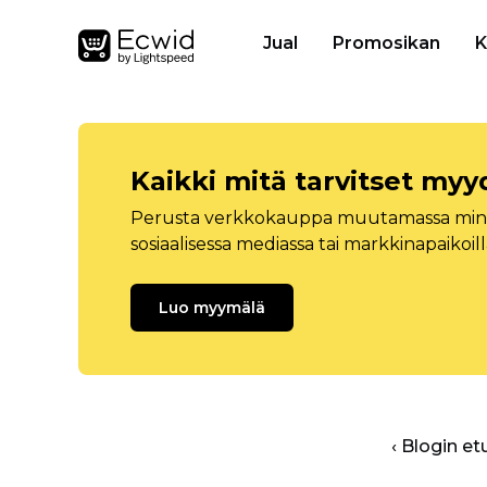
Jual
Promosikan
K
Kaikki mitä tarvitset myy
Perusta verkkokauppa muutamassa minuu
sosiaalisessa mediassa tai markkinapaikoill
Luo myymälä
‹ Blogin et