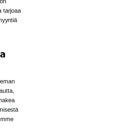
on
a tarjoaa
myyntiä
ka
ieman
autta,
 makea
ämisestä
lemme