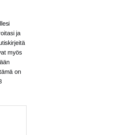
lesi
oitasi ja
iskirjeitä
avat myös
tään
 tämä on
8