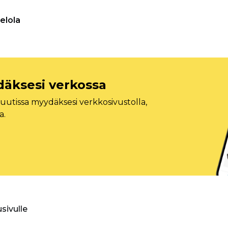
elola
däksesi verkossa
tissa myydäksesi verkkosivustolla,
a.
usivulle