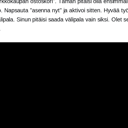
rkkokaupan ostoskori". Tämän pitäisi olla ensimmä
. Napsauta "asenna nyt" ja aktivoi sitten. Hyvää ty
välipala. Sinun pitäisi saada välipala vain siksi. Olet 
.