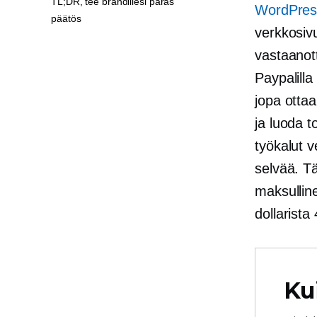
TL;DR, tee brändillesi paras
WordPres
päätös
verkkosiv
vastaanott
Paypalilla 
jopa ottaa
ja luoda t
työkalut v
selvää. Tä
maksullin
dollarista 
Ku