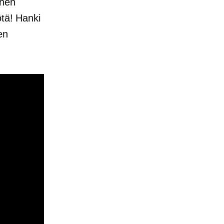
inen
ötä! Hanki
sen