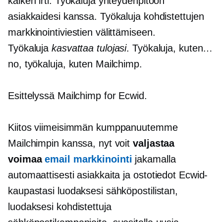
kaiken irti. Työkaluja yhteydenpitoon
asiakkaidesi kanssa. Työkaluja kohdistettujen
markkinointiviestien välittämiseen.
Työkaluja
kasvattaa tulojasi
. Työkaluja, kuten…
no, työkaluja, kuten Mailchimp.
Esittelyssä Mailchimp for Ecwid.
Kiitos viimeisimmän kumppanuutemme
Mailchimpin kanssa, nyt voit
valjastaa
voimaa
email markkinointi
jakamalla
automaattisesti asiakkaita ja
ostotiedot
Ecwid-
kaupastasi luodaksesi sähköpostilistan,
luodaksesi kohdistettuja