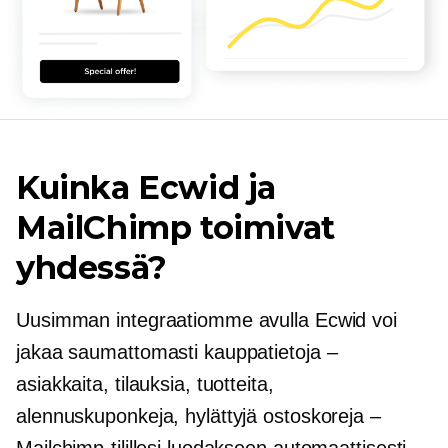
Kuinka Ecwid ja
MailChimp toimivat
yhdessä?
Uusimman integraatiomme avulla Ecwid voi
jakaa saumattomasti kauppatietoja –
asiakkaita, tilauksia, tuotteita,
alennuskuponkeja, hylättyjä ostoskoreja –
Mailchimp-tilillesi luodakseen automaattisesti