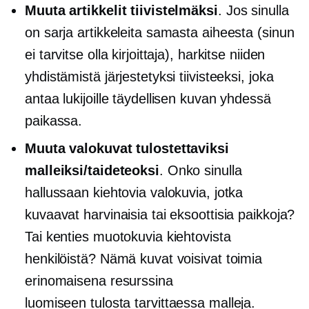
Muuta artikkelit tiivistelmäksi
. Jos sinulla
on sarja artikkeleita samasta aiheesta (sinun
ei tarvitse olla kirjoittaja), harkitse niiden
yhdistämistä järjestetyksi tiivisteeksi, joka
antaa lukijoille täydellisen kuvan yhdessä
paikassa.
Muuta valokuvat tulostettaviksi
malleiksi/taideteoksi
. Onko sinulla
hallussaan kiehtovia valokuvia, jotka
kuvaavat harvinaisia ​​tai eksoottisia paikkoja?
Tai kenties muotokuvia kiehtovista
henkilöistä? Nämä kuvat voisivat toimia
erinomaisena resurssina
luomiseen
tulosta tarvittaessa
malleja.