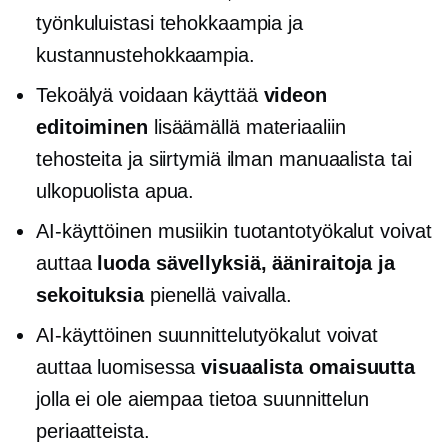
työnkuluistasi tehokkaampia ja
kustannustehokkaampia.
Tekoälyä voidaan käyttää
videon
editoiminen
lisäämällä materiaaliin
tehosteita ja siirtymiä ilman manuaalista tai
ulkopuolista apua.
AI-käyttöinen
musiikin tuotantotyökalut voivat
auttaa
luoda sävellyksiä, ääniraitoja ja
sekoituksia
pienellä vaivalla.
AI-käyttöinen
suunnittelutyökalut voivat
auttaa luomisessa
visuaalista omaisuutta
jolla ei ole aiempaa tietoa suunnittelun
periaatteista.