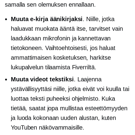
samalla sen olemuksen ennallaan.
Muuta e-kirja äänikirjaksi
. Niille, jotka
haluavat muokata ääntä itse, tarvitset vain
laadukkaan mikrofonin ja kannettavan
tietokoneen. Vaihtoehtoisesti, jos haluat
ammattimaisen kosketuksen, harkitse
lukupalvelun tilaamista Fiverriltä.
Muuta videot tekstiksi
. Laajenna
ystävällisyyttäsi niille, jotka eivät voi kuulla tai
luottaa
teksti puheeksi
ohjelmisto. Kuka
tietää, saatat jopa mullistaa esteettömyyden
ja luoda kokonaan uuden alustan, kuten
YouTuben näkövammaisille.