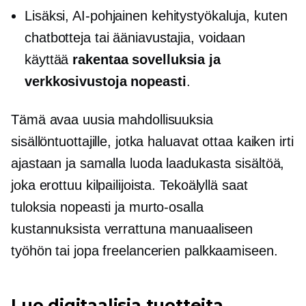
Lisäksi,
AI-pohjainen
kehitystyökaluja, kuten
chatbotteja tai ääniavustajia, voidaan
käyttää
rakentaa sovelluksia ja
verkkosivustoja nopeasti
.
Tämä avaa uusia mahdollisuuksia
sisällöntuottajille, jotka haluavat ottaa kaiken irti
ajastaan ​​ja samalla luoda laadukasta sisältöä,
joka erottuu kilpailijoista. Tekoälyllä saat
tuloksia nopeasti ja murto-osalla
kustannuksista verrattuna manuaaliseen
työhön tai jopa freelancerien palkkaamiseen.
Luo digitaalisia tuotteita