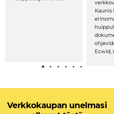
verkkov
Kaunis 
erinom
huippul
dokume
ohjevid
Ecwid, 
Verkkokaupan unelmasi