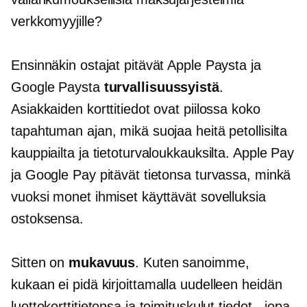
verkkomyyjille?
Ensinnäkin ostajat pitävät Apple Paysta ja
Google Paysta
turvallisuussyistä
.
Asiakkaiden korttitiedot ovat piilossa koko
tapahtuman ajan, mikä suojaa heitä petollisilta
kauppiailta ja tietoturvaloukkauksilta. Apple Pay
ja Google Pay pitävät tietonsa turvassa, minkä
vuoksi monet ihmiset käyttävät sovelluksia
ostoksensa.
Sitten on
mukavuus
. Kuten sanoimme,
kukaan ei pidä
kirjoittamalla uudelleen
heidän
luottokorttitietonsa ja toimituskulut
tiedot - jopa