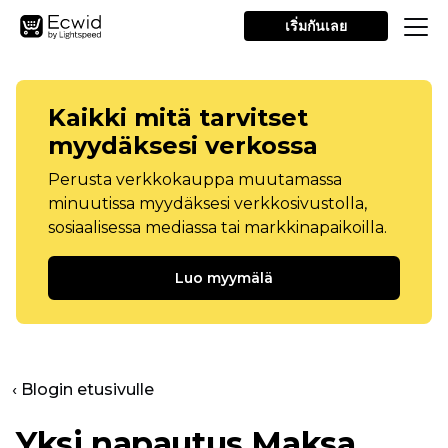
เริ่มกันเลย
Kaikki mitä tarvitset
myydäksesi verkossa
Perusta verkkokauppa muutamassa
minuutissa myydäksesi verkkosivustolla,
sosiaalisessa mediassa tai markkinapaikoilla.
Luo myymälä
‹ Blogin etusivulle
Yksi napautus
Maksa