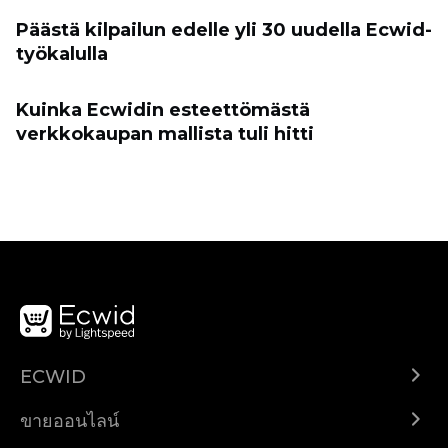
Päästä kilpailun edelle yli 30 uudella Ecwid-
työkalulla
Kuinka Ecwidin esteettömästä
verkkokaupan mallista tuli hitti
ECWID
Ecwid.com
ขายออนไลน์
ราคา
ขายได้ทุกที่