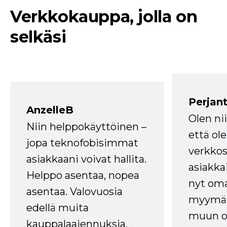
Verkkokauppa, jolla on
selkäsi
Perjant
AnzelleB
Olen ni
Niin helppokäyttöinen –
että ole
jopa teknofobisimmat
verkkos
asiakkaani voivat hallita.
asiakkai
Helppo asentaa, nopea
nyt om
asentaa. Valovuosia
myymälä
edellä muita
muun oh
kauppalaajennuksia.