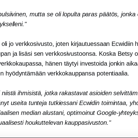
pulsiivinen, mutta se oli lopulta paras päätös, jonka
ykselleni."
la oli jo verkkosivusto, joten kirjautuessaan Ecwidiin h
pan ja lisäsi sen verkkosivustoonsa. Koska Betsy ol
a verkkokaupassa, hänen täytyi investoida jonkin aik
n hyödyntämään verkkokauppansa potentiaalia.
 niistä ihmisistä, jotka rakastavat asioiden selvittäm
änyt useita tunteja tutkiessani Ecwidin toimintaa, yh
iaalisen median alustani, optimoinut Google-yhteyks
uaalisesti houkuttelevan kauppasivuston."