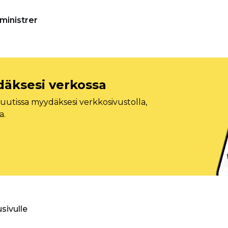
ministrer
däksesi verkossa
tissa myydäksesi verkkosivustolla,
a.
usivulle