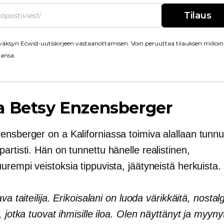
Tilaus
äksyn Ecwid-uutiskirjeen vastaanottamisen. Voin peruuttaa tilauksen milloin
ansa.
a Betsy Enzensberger
zensberger on a
Kaliforniassa toimiva
alallaan tunnu
partisti. Hän on
tunnettu
hänelle realistinen,
uurempi
veistoksia tippuvista, jäätyneistä herkuista.
va taiteilija. Erikoisalani on luoda värikkäitä, nostalg
, jotka tuovat ihmisille iloa. Olen näyttänyt ja myyny