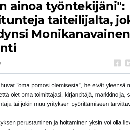
n ainoa työntekijäni":
tunteja taiteilijalta, j
dynsi
Monikanavaine
nti
u
huvat "oma pomosi olemisesta", he eivät yleensä
että olet oma toimittajasi, kirjanpitäjä, markkinoija, 
taja tai jokin muu yrityksen pyörittämiseen tarvittav
tyksen perustaminen ja hoitaminen yksin voi olla lie