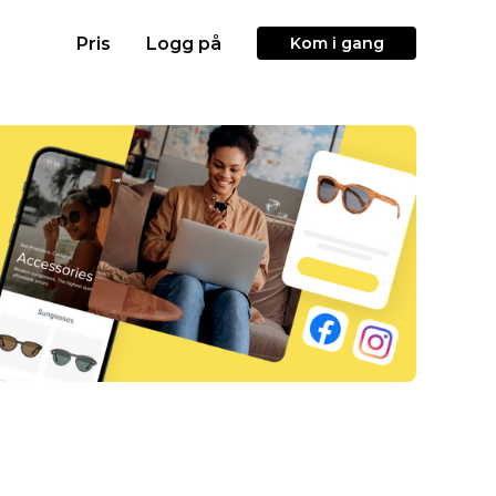
Pris
Logg på
Kom i gang