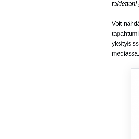
taidettani
Voit nähdä
tapahtum
yksityisis
mediassa