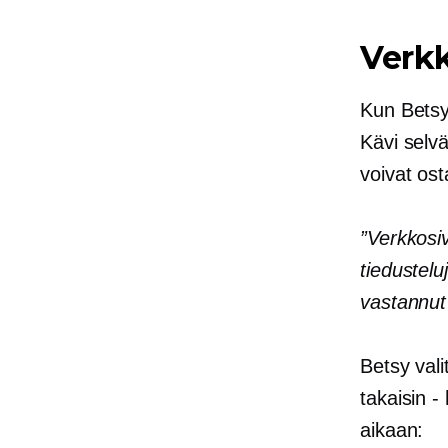
Verk
Kun Betsyn
Kävi selvä
voivat os
”Verkkosiv
tiedustelu
vastannut
Betsy val
takaisin -
aikaan: