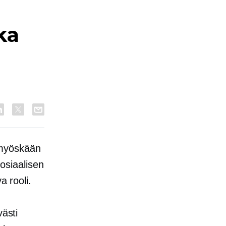
oka
n
 myöskään
sosiaalisen
a rooli.
västi