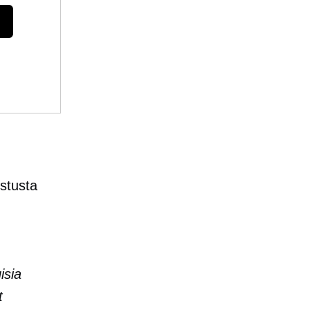
stusta
isia
t