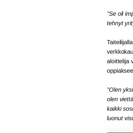
"Se oli im
tehnyt yrit
Taiteilijal
verkkokau
aloittelij
oppiaksee
"Olen yksi
olen viett
kaikki sos
luonut vis