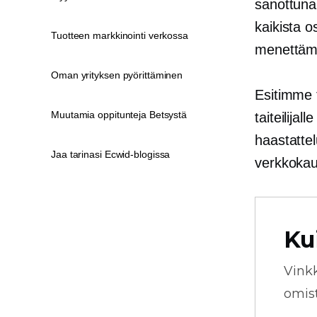
sanottuna 
kaikista 
Tuotteen markkinointi verkossa
menettämä
Oman yrityksen pyörittäminen
Esitimme 
Muutamia oppitunteja Betsystä
taiteilija
haastattel
Jaa tarinasi Ecwid-blogissa
verkkoka
Ku
Vink
omista