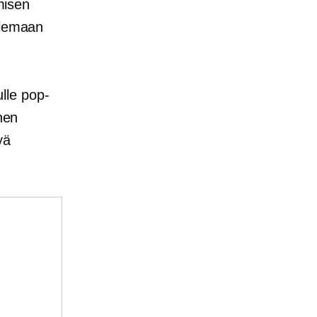
ämisen
olemaan
lle pop-
nen
yä