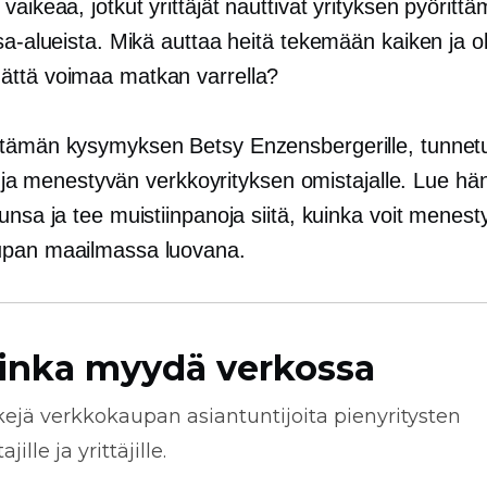
vaikeaa, jotkut yrittäjät nauttivat yrityksen pyöritt
osa-alueista. Mikä auttaa heitä tekemään kaiken ja 
ttä voimaa matkan varrella?
tämän kysymyksen Betsy Enzensbergerille, tunnetu
lle ja menestyvän verkkoyrityksen omistajalle. Lue hä
unsa ja tee muistiinpanoja siitä, kuinka voit menest
upan maailmassa luovana.
inka myydä verkossa
kejä
verkkokaupan
asiantuntijoita pienyritysten
jille ja yrittäjille.