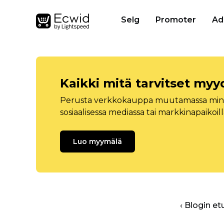
Selg
Promoter
Ad
Kaikki mitä tarvitset myy
Perusta verkkokauppa muutamassa minuu
sosiaalisessa mediassa tai markkinapaikoill
Luo myymälä
‹ Blogin et