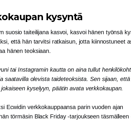
kokaupan kysyntä
 suosio taiteilijana kasvoi, kasvoi hänen työnsä ky
ksi, että hän tarvitsi ratkaisun, jotta kiinnostuneet 
taa hänen teoksiaan.
uni tai Instagramin kautta on aina tullut henkilökohtai
ja saatavilla olevista taideteoksista. Sen sijaan, että 
 jokaiseen kyselyyn, päätin avata verkkokaupan.
itsi Ecwidin verkkokauppaansa parin vuoden ajan
 hän
törmäsin Black Friday -tarjoukseen täsmälleen