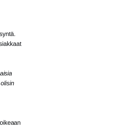
syntä.
asiakkaat
sia ​​
olisin
 oikeaan