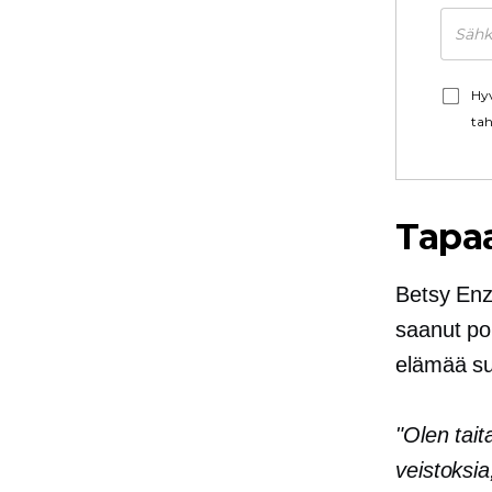
Hyv
tah
Tapa
Betsy En
saanut po
elämää s
"Olen taita
veistoksia