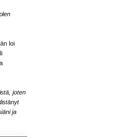
 olen
än loi
i
aa
istä, joten
distänyt
iäni ja