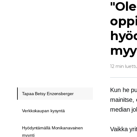
"Ole
oppi
hyö
myy
12 min luett
Kun he pu
Tapaa Betsy Enzensberger
mainitse, 
median joh
Verkkokaupan kysyntä
Hyödyntämällä Monikanavainen
Vaikka yri
myynti