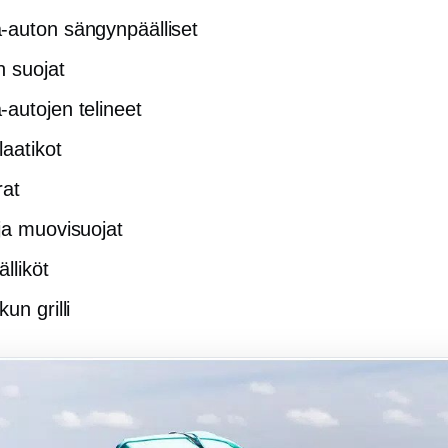
auton sängynpäälliset
n suojat
autojen telineet
laatikot
rat
ja muovisuojat
lliköt
un grilli