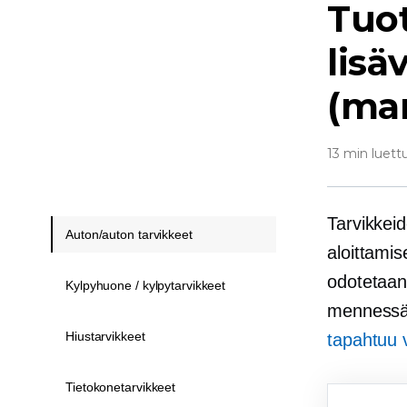
Tuot
lisä
(ma
13 min luett
Tarvikkei
Auton/auton tarvikkeet
aloittamis
odotetaan
Kylpyhuone / kylpytarvikkeet
mennessä. 
Hiustarvikkeet
tapahtuu 
Tietokonetarvikkeet