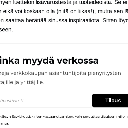
yen luettelon lisävarusteista ja tuoteideoista. Se ei
n eikä voi koskaan olla (niitä on liikaa!), mutta sen l
 saattaa herättää sinussa inspiraatiota. Sitten löy
seen.
inka myydä verkossa
kejä
verkkokaupan
asiantuntijoita pienyritysten
jille ja yrittäjille.
Tilaus
äksyn Ecwid-uutiskirjeen vastaanottamisen. Voin peruuttaa tilauksen milloin
ansa.