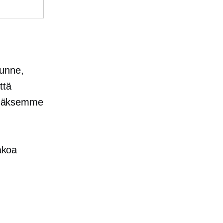
tunne,
ttä
tehdäksemme
rakoa