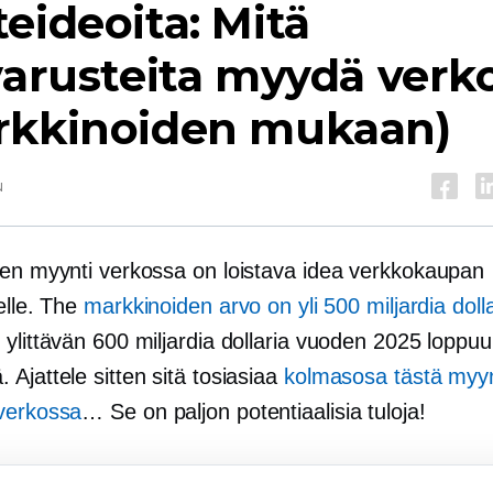
eideoita: Mitä
varusteita myydä verk
rkkinoiden mukaan)
u
den myynti verkossa on loistava idea verkkokaupan
elle. The
markkinoiden arvo on yli 500 miljardia dolla
 ylittävän 600 miljardia dollaria vuoden 2025 loppu
Ajattele sitten sitä tosiasiaa
kolmasosa tästä myy
verkossa
… Se on paljon potentiaalisia tuloja!