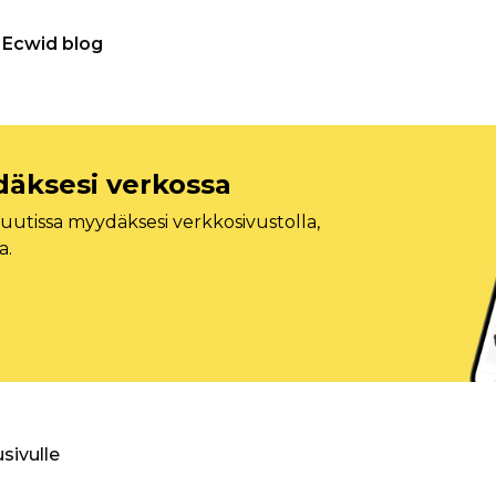
Ecwid blog
däksesi verkossa
tissa myydäksesi verkkosivustolla,
a.
usivulle