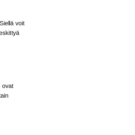
iellä voit
eskittyä
 ovat
tain