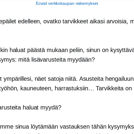
Ecwid verkkokaupan näkemykset
epäilet edelleen, ovatko tarvikkeet aikasi arvoisia, m
!
kin haluat päästä mukaan peliin, sinun on kysyttävä 
symys: mitä lisävarusteita myydään?
 ympärillesi, näet satoja niitä. Asusteita hengailuun
työhön, kauneuteen, harrastuksiin… Tarvikkeita on k
varusteita haluat myydä?
emme sinua löytämään vastauksen tähän kysymyks