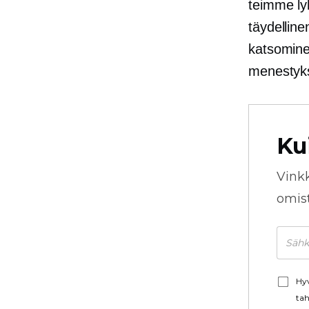
teimme lyh
täydelline
katsominen
menestyk
Ku
Vink
omista
Hyv
tah