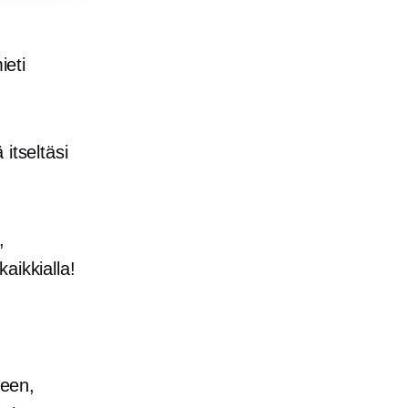
ieti
itseltäsi
,
aikkialla!
een,