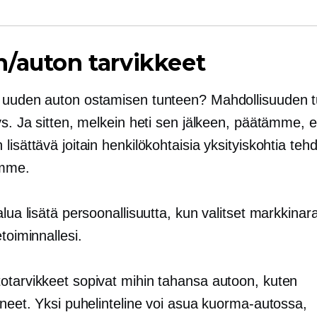
/auton tarvikkeet
 uuden auton ostamisen tunteen? Mahdollisuuden 
ys. Ja sitten, melkein heti sen jälkeen, päätämme, e
lisättävä joitain henkilökohtaisia ​​yksityiskohtia 
amme.
alua lisätä persoonallisuutta, kun valitset markkina
etoiminnallesi.
otarvikkeet sopivat mihin tahansa autoon, kuten
ineet. Yksi puhelinteline voi asua kuorma-autossa,