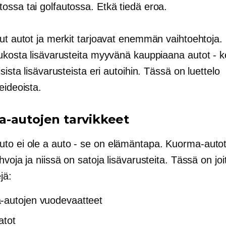
ossa tai golfautossa. Etkä tiedä eroa.
ut autot ja merkit tarjoavat enemmän vaihtoehtoja. S
oukosta lisävarusteita myyvänä kauppiaana
autot - k
isista lisävarusteista eri autoihin. Tässä on luettelo
eideoista.
-autojen tarvikkeet
to ei ole a
auto - se on
elämäntapa. Kuorma-autot
hvoja ja niissä on satoja lisävarusteita. Tässä on joi
jä:
autojen vuodevaatteet
atot