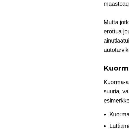
maastoaut
Mutta jotk
erottua j
ainutlaatu
autotarvik
Kuorma
Kuorma-au
suuria, va
esimerkke
Kuorma-
Lattiam