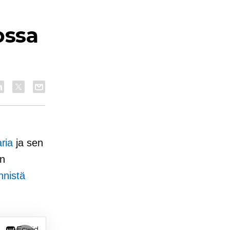
ossa
ria
ja sen
un
nnistä