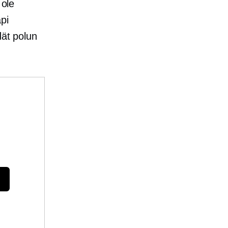
 ole
äpi
dät polun