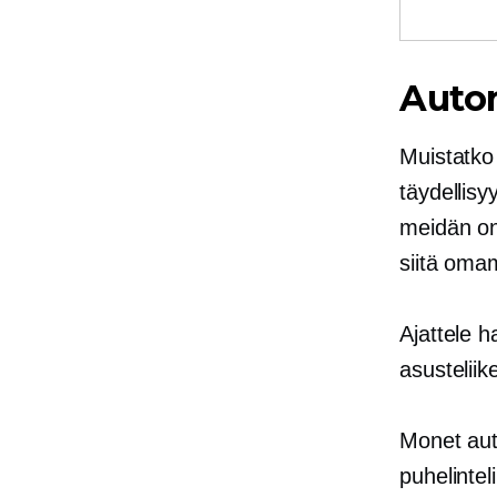
Auton
Muistatko
täydellisy
meidän on 
siitä om
Ajattele h
asusteliik
Monet aut
puhelintel