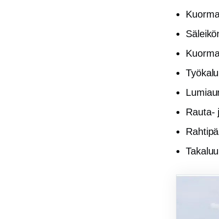
Kuorma-
Säleikö
Kuorma-
Työkalu
Lumiau
Rauta- 
Rahtipää
Takaluuk