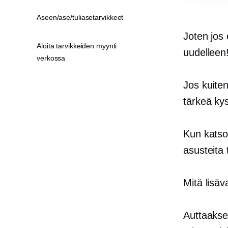
Aseen/ase/tuliasetarvikkeet
Joten jos 
Aloita tarvikkeiden myynti
uudelleen
verkossa
Jos kuiten
tärkeä ky
Kun katsot
asusteita 
Mitä lisä
Auttaaks