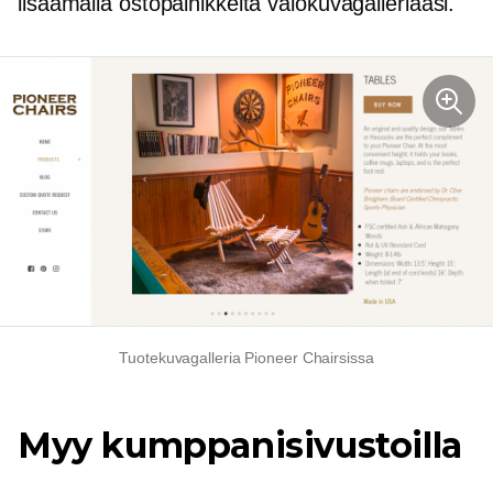
lisäämällä ostopainikkeita valokuvagalleriaasi.
Tuotekuvagalleria Pioneer Chairsissa
Myy kumppanisivustoilla