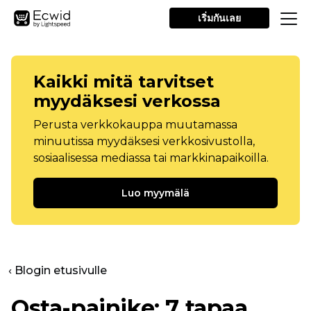
เริ่มกันเลย
Kaikki mitä tarvitset
myydäksesi verkossa
Perusta verkkokauppa muutamassa
minuutissa myydäksesi verkkosivustolla,
sosiaalisessa mediassa tai markkinapaikoilla.
Luo myymälä
‹ Blogin etusivulle
Osta-painike: 7 tapaa