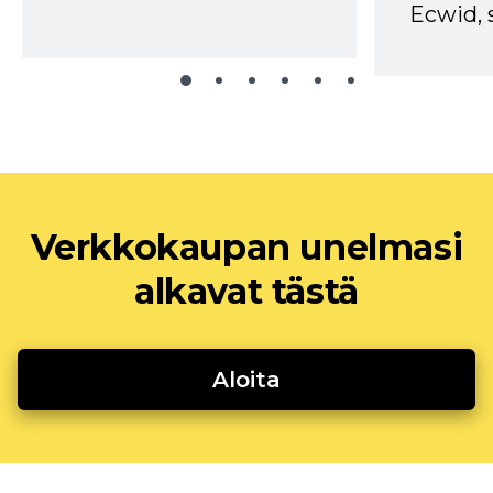
Ecwid, 
Verkkokaupan unelmasi
alkavat tästä
Aloita