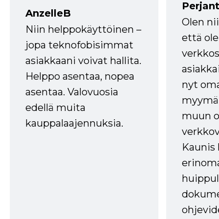
Perjant
AnzelleB
Olen ni
Niin helppokäyttöinen –
että ole
jopa teknofobisimmat
verkkos
asiakkaani voivat hallita.
asiakkai
Helppo asentaa, nopea
nyt om
asentaa. Valovuosia
myymälä
edellä muita
muun oh
kauppalaajennuksia.
verkkov
Kaunis 
erinom
huippul
dokume
ohjevid