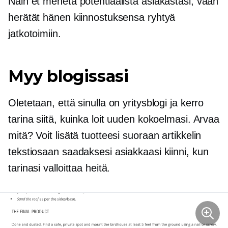
Näin et menetä potentiaalista asiakastasi, vaan
herätät hänen kiinnostuksensa ryhtyä
jatkotoimiin.
Myy blogissasi
Oletetaan, että sinulla on yritysblogi ja kerro
tarina siitä, kuinka loit uuden kokoelmasi. Arvaa
mitä? Voit lisätä tuotteesi suoraan artikkelin
tekstiosaan saadaksesi asiakkaasi kiinni, kun
tarinasi valloittaa heitä.