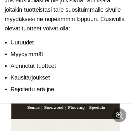
Jos etusivullasi ei ole julkisivua, voit lisätä
joitakin tuotteistasi tälle suosituimmalle sivulle
myydäksesi ne nopeammin loppuun. Etusivulla
olevat tuotteet voivat olla:
Uutuudet
Myydyimmät
Alennetut tuotteet
Kausitarjoukset
Rajoitettu erä jne.