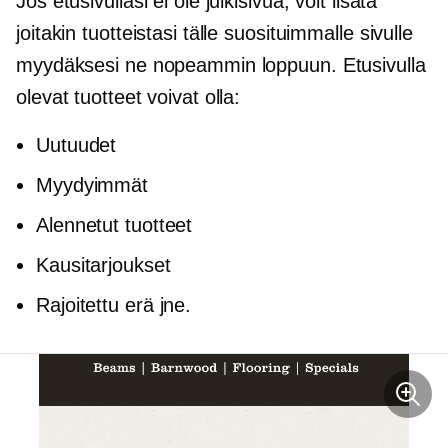
Jos etusivullasi ei ole julkisivua, voit lisätä
joitakin tuotteistasi tälle suosituimmalle sivulle
myydäksesi ne nopeammin loppuun. Etusivulla
olevat tuotteet voivat olla:
Uutuudet
Myydyimmät
Alennetut tuotteet
Kausitarjoukset
Rajoitettu erä jne.