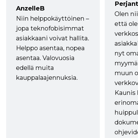
Perjant
AnzelleB
Olen ni
Niin helppokäyttöinen –
että ole
jopa teknofobisimmat
verkkos
asiakkaani voivat hallita.
asiakkai
Helppo asentaa, nopea
nyt om
asentaa. Valovuosia
myymälä
edellä muita
muun oh
kauppalaajennuksia.
verkkov
Kaunis 
erinom
huippul
dokume
ohjevid