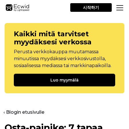
시작하기
Kaikki mitä tarvitset
myydäksesi verkossa
Perusta verkkokauppa muutamassa
minuutissa myydäksesi verkkosivustolla,
sosiaalisessa mediassa tai markkinapaikoilla.
Luo myymälä
‹ Blogin etusivulle
Osta-painike: 7 tapaa