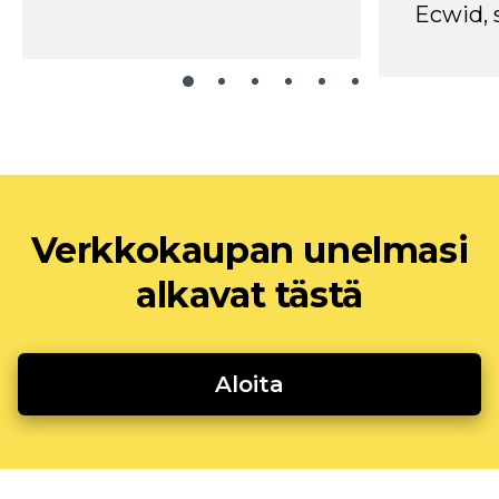
Ecwid, 
Verkkokaupan unelmasi
alkavat tästä
Aloita