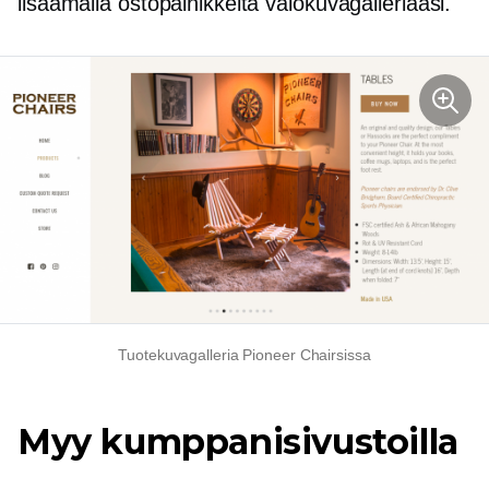
lisäämällä ostopainikkeita valokuvagalleriaasi.
Tuotekuvagalleria Pioneer Chairsissa
Myy kumppanisivustoilla