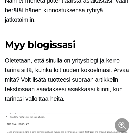
Näin et menetä potentiaalista asiakastasi, vaan
herätät hänen kiinnostuksensa ryhtyä
jatkotoimiin.
Myy blogissasi
Oletetaan, että sinulla on yritysblogi ja kerro
tarina siitä, kuinka loit uuden kokoelmasi. Arvaa
mitä? Voit lisätä tuotteesi suoraan artikkelin
tekstiosaan saadaksesi asiakkaasi kiinni, kun
tarinasi valloittaa heitä.