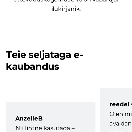
ilukirjanik.
Teie seljataga e-
kaubandus
reedel
Olen ni
AnzelleB
avaldan
Nii lihtne kasutada –