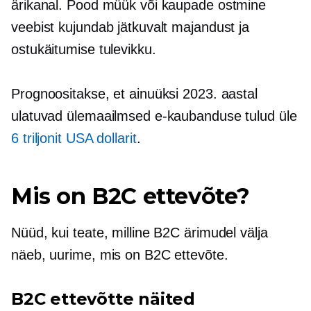
ärikanal. Pood müük või kaupade ostmine
veebist kujundab jätkuvalt majandust ja
ostukäitumise tulevikku.
Prognoositakse, et ainuüksi 2023. aastal
ulatuvad ülemaailmsed e-kaubanduse tulud üle
6 triljonit USA dollarit
.
Mis on B2C ettevõte?
Nüüd, kui teate, milline B2C ärimudel välja
näeb, uurime, mis on B2C ettevõte.
B2C ettevõtte näited