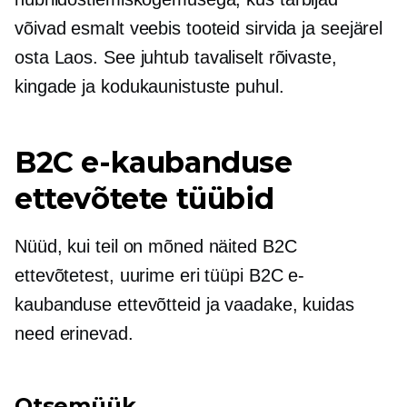
võivad esmalt veebis tooteid sirvida ja seejärel
osta
Laos.
See juhtub tavaliselt rõivaste,
kingade ja kodukaunistuste puhul.
B2C e-kaubanduse
ettevõtete tüübid
Nüüd, kui teil on mõned näited B2C
ettevõtetest, uurime eri tüüpi B2C e-
kaubanduse ettevõtteid ja vaadake, kuidas
need erinevad.
Otsemüük