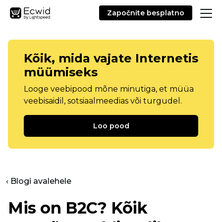
Započnite besplatno
Kõik, mida vajate Internetis
müümiseks
Looge veebipood mõne minutiga, et müüa
veebisaidil, sotsiaalmeedias või turgudel.
Loo pood
‹ Blogi avalehele
Mis on B2C? Kõik