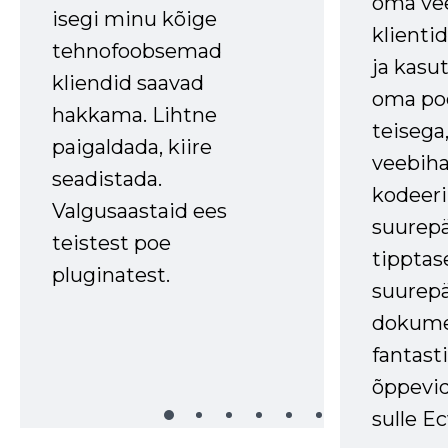
oma vee
isegi minu kõige
klienti
tehnofoobsemad
ja kasu
kliendid saavad
oma poe
hakkama. Lihtne
teisega,
paigaldada, kiire
veebihal
seadistada.
kodeer
Valgusaastaid ees
suurep
teistest poe
tipptas
pluginatest.
suurep
dokume
fantasti
õppevid
sulle Ec