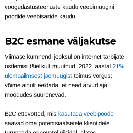
voogedastusteenuste kaudu veebimüügini
poodide veebisaitide kaudu.
B2C esmane väljakutse
Viimase kümnendi jooksul on internet tarbijate
ostlemist täielikult muutnud. 2022. aastal
21%
ülemaailmsest jaemüügist
toimus võrgus;
võime ainult eeldada, et need arvud aja
möödudes suurenevad.
B2C ettevõtted, mis
kasutada veebipoode
saavad oma potentsiaalsetele klientidele
turundada erinevatel viisidel, alates