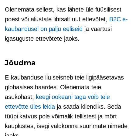
Olenemata sellest, kas lähete üle füüsilisest
poest või alustate lihtsalt uut ettevõtet,
B2C e-
kaubandusel on palju eeliseid
ja väärtusi
igasuguste ettevõtete jaoks.
Jõudma
E-kaubanduse ilu seisneb teie ligipääsetavas
globaalses haardes. Olenemata teie
asukohast,
keegi ookeani taga võib teie
ettevõtte üles leida
ja saada kliendiks. Seda
tüüpi katvus pole võimalik
tellistest ja mört
kauplustes, isegi valdkonna suurimate nimede
jaoks.