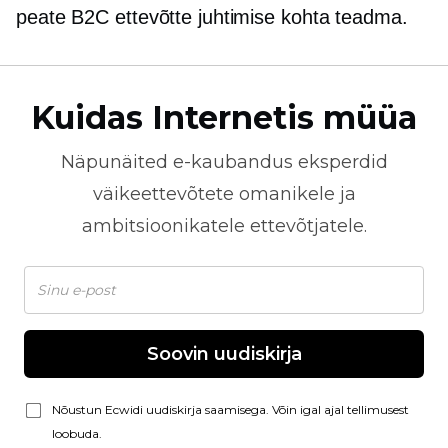
peate B2C ettevõtte juhtimise kohta teadma.
Kuidas Internetis müüa
Näpunäited
e-kaubandus
eksperdid
väikeettevõtete omanikele ja
ambitsioonikatele ettevõtjatele.
Soovin uudiskirja
Nõustun Ecwidi uudiskirja saamisega. Võin igal ajal tellimusest
loobuda.