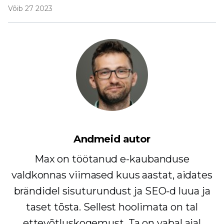
Võib 27 2023
Andmeid autor
Max on töötanud e-kaubanduse
valdkonnas viimased kuus aastat, aidates
brändidel sisuturundust ja SEO-d luua ja
taset tõsta. Sellest hoolimata on tal
ettevõtluskogemust. Ta on vabal ajal