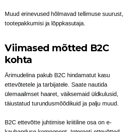
Muud erinevused hõlmavad tellimuse suurust,
tootepakkumisi ja
lõppkasutaja.
Viimased mõtted B2C
kohta
Ärimudelina pakub B2C hindamatut kasu
ettevõtetele ja tarbijatele. Saate nautida
ülemaailmset haaret, väiksemaid üldkulusid,
täiustatud turundusmõõdikuid ja palju muud.
B2C ettevõtte juhtimise kriitiline osa on e-
kaubanduse komponent. Interneti-ettevõtted