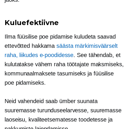
Kuluefektiivne
Ilma füüsilise poe pidamise kuludeta saavad
ettevõtted hakkama
säästa märkimisväärselt
raha, liikudes e-poodidesse
. See tähendab, et
kulutatakse vähem raha töötajate maksmiseks,
kommunaalmaksete tasumiseks ja füüsilise
poe pidamiseks.
Neid vahendeid saab ümber suunata
suuremasse turunduseelarvesse, suuremasse
laoseisu, kvaliteetsematesse toodetesse ja
pakkumiste laiendamisse.