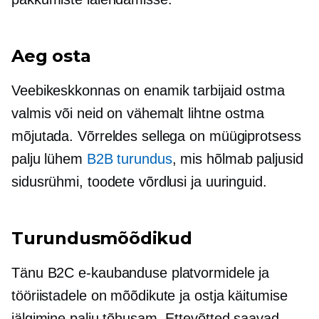
Aeg osta
Veebikeskkonnas on enamik tarbijaid ostma
valmis või neid on vähemalt lihtne ostma
mõjutada. Võrreldes sellega on müügiprotsess
palju lühem
B2B turundus
, mis hõlmab paljusid
sidusrühmi, toodete võrdlusi ja uuringuid.
Turundusmõõdikud
Tänu B2C e-kaubanduse platvormidele ja
tööriistadele on mõõdikute ja ostja käitumise
jälgimine palju tõhusam. Ettevõtted saavad