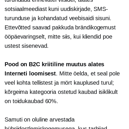
sotsiaalmeediast kuni uudiskirjade, SMS-
turunduse ja kohandatud veebisaidi sisuni.
Ettevõtted saavad pakkuda brändikogemust
ööpäevaringselt, mitte siis, kui kliendid poe
ustest sisenevad.
Pood on B2C kriitiline muutus alates
Interneti loomisest
. Mitte öelda, et seal pole
veel kohta
tellistest ja mört
kauplused turul;
kõrgeima kategooria ostetud kaubad
isiklikult
on toidukaubad 60%.
Samuti on oluline arvestada
hübriidostlemiskogemusega, kus tarbijad