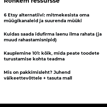
Rohkem ressursse
6 Etsy alternatiivi: mitmekesista oma
müügikanaleid ja suurenda müüki
Kuidas saada idufirma laenu ilma rahata (ja
muud rahastamisnipid)
Kauplemine 101: kõik, mida peate toodete
turustamise kohta teadma
Mis on pakkimisleht? Juhend
väikeettevõttele + tasuta mall