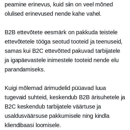
peamine erinevus, kuid siin on veel mõned
olulised erinevused nende kahe vahel.
B2B ettevõtete eesmärk on pakkuda teistele
ettevõtetele
tööga seotud
tooteid ja teenuseid,
samas kui B2C ettevõtted pakuvad tarbijatele
ja igapäevastele inimestele tooteid nende elu
parandamiseks.
Kuigi mõlemad ärimudelid püüavad luua
tugevaid suhteid, keskendub B2B ärisuhetele ja
B2C keskendub tarbijatele väärtuse ja
usaldusväärsuse pakkumisele ning kindla
kliendibaasi loomisele.