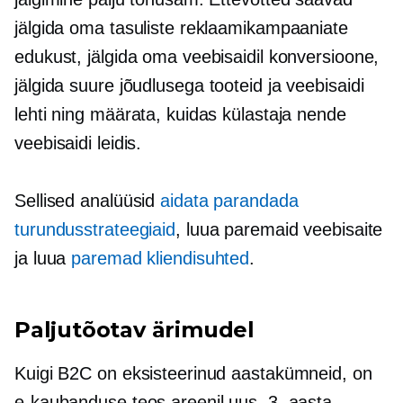
jälgida oma tasuliste reklaamikampaaniate
edukust, jälgida oma veebisaidil konversioone,
jälgida
suure jõudlusega
tooteid ja veebisaidi
lehti ning määrata, kuidas külastaja nende
veebisaidi leidis.
Sellised analüüsid
aidata parandada
turundusstrateegiaid
, luua paremaid veebisaite
ja luua
paremad kliendisuhted
.
Paljutõotav ärimudel
Kuigi B2C on eksisteerinud aastakümneid, on
e-kaubanduse teos areenil uus. 3. aasta