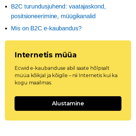
B2C turundusjuhend: vaatajaskond,
positsioneerimine, müügikanalid
Mis on B2C e-kaubandus?
Internetis müüa
Ecwid e-kaubanduse abil saate hõlpsalt
müüa kõikjal ja kõigile – nii Internetis kui ka
kogu maailmas.
Alustamine