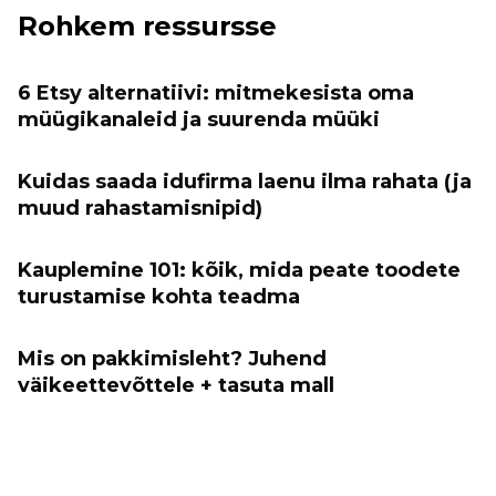
Rohkem ressursse
6 Etsy alternatiivi: mitmekesista oma
müügikanaleid ja suurenda müüki
Kuidas saada idufirma laenu ilma rahata (ja
muud rahastamisnipid)
Kauplemine 101: kõik, mida peate toodete
turustamise kohta teadma
Mis on pakkimisleht? Juhend
väikeettevõttele + tasuta mall