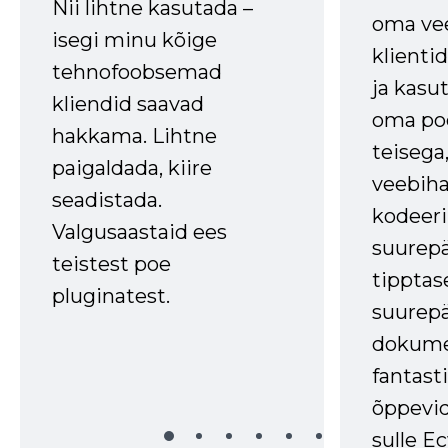
Nii lihtne kasutada –
oma vee
isegi minu kõige
klienti
tehnofoobsemad
ja kasu
kliendid saavad
oma poe
hakkama. Lihtne
teisega,
paigaldada, kiire
veebihal
seadistada.
kodeer
Valgusaastaid ees
suurep
teistest poe
tipptas
pluginatest.
suurep
dokume
fantasti
õppevid
sulle Ec