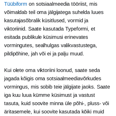
Tüübiform
on sotsiaalmeedia tööriist, mis
võimaldab teil oma jälgijatega suhelda luues
kasutajasõbralik
küsitlused, vormid ja
viktoriinid. Saate kasutada Typeformi, et
esitada publikule küsimusi erinevates
vormingutes, sealhulgas
valikvastustega,
pildipõhine,
jah või ei ja palju muud.
Kui olete oma viktoriini loonud, saate seda
jagada kõigis oma sotsiaalmeediavõrkudes
vormingus, mis sobib teie jälgijate jaoks. Saate
iga kuu luua kümme küsimust ja vastust
tasuta, kuid soovite minna üle põhi-, pluss- või
äritasemele, kui soovite kasutada kõiki muid