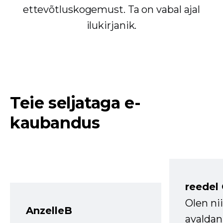
ettevõtluskogemust. Ta on vabal ajal
ilukirjanik.
Teie seljataga e-
kaubandus
reedel
Olen ni
AnzelleB
avaldan