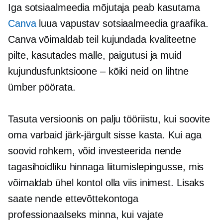
Iga sotsiaalmeedia mõjutaja peab kasutama
Canva
luua vapustav sotsiaalmeedia graafika.
Canva võimaldab teil kujundada
kvaliteetne
pilte, kasutades malle, paigutusi ja muid
kujundusfunktsioone – kõiki neid on lihtne
ümber pöörata.
Tasuta versioonis on palju tööriistu, kui soovite
oma varbaid järk-järgult sisse kasta. Kui aga
soovid rohkem, võid investeerida nende
tagasihoidliku hinnaga liitumislepingusse, mis
võimaldab ühel kontol olla viis inimest. Lisaks
saate nende ettevõttekontoga
professionaalseks minna, kui vajate