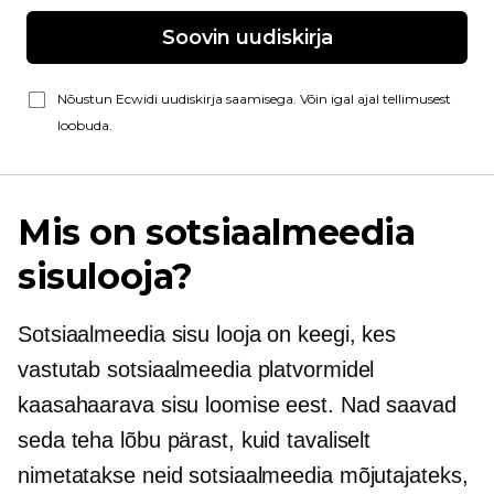
Soovin uudiskirja
Nõustun Ecwidi uudiskirja saamisega. Võin igal ajal tellimusest
loobuda.
Mis on sotsiaalmeedia
sisulooja?
Sotsiaalmeedia sisu looja on keegi, kes
vastutab sotsiaalmeedia platvormidel
kaasahaarava sisu loomise eest. Nad saavad
seda teha lõbu pärast, kuid tavaliselt
nimetatakse neid sotsiaalmeedia mõjutajateks,