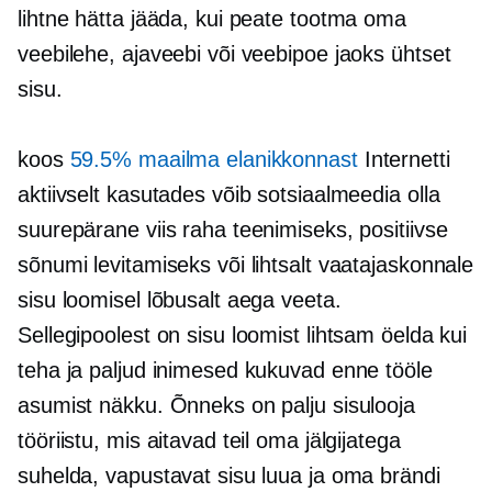
lihtne hätta jääda, kui peate tootma oma
veebilehe, ajaveebi või veebipoe jaoks ühtset
sisu.
koos
59.5% maailma elanikkonnast
Internetti
aktiivselt kasutades võib sotsiaalmeedia olla
suurepärane viis raha teenimiseks, positiivse
sõnumi levitamiseks või lihtsalt vaatajaskonnale
sisu loomisel lõbusalt aega veeta.
Sellegipoolest on sisu loomist lihtsam öelda kui
teha ja paljud inimesed kukuvad enne tööle
asumist näkku. Õnneks on palju sisulooja
tööriistu, mis aitavad teil oma jälgijatega
suhelda, vapustavat sisu luua ja oma brändi