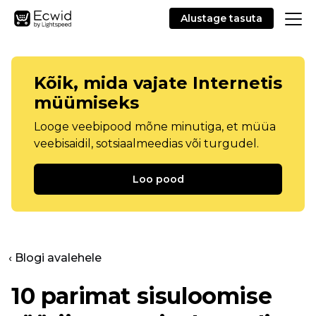
Alustage tasuta
Kõik, mida vajate Internetis
müümiseks
Looge veebipood mõne minutiga, et müüa
veebisaidil, sotsiaalmeedias või turgudel.
Loo pood
‹ Blogi avalehele
10 parimat sisuloomise