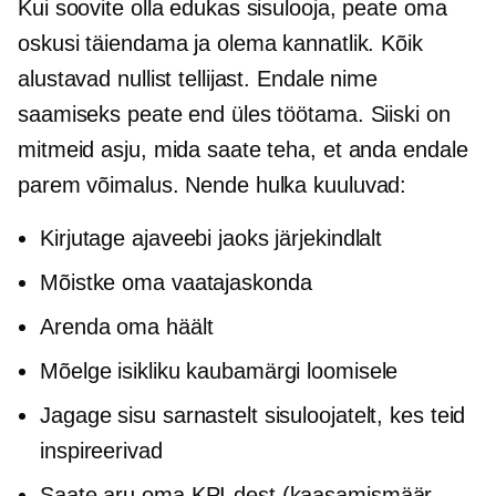
Kui soovite olla edukas sisulooja, peate oma
oskusi täiendama ja olema kannatlik. Kõik
alustavad nullist tellijast. Endale nime
saamiseks peate end üles töötama. Siiski on
mitmeid asju, mida saate teha, et anda endale
parem võimalus. Nende hulka kuuluvad:
Kirjutage ajaveebi jaoks järjekindlalt
Mõistke oma vaatajaskonda
Arenda oma häält
Mõelge isikliku kaubamärgi loomisele
Jagage sisu sarnastelt sisuloojatelt, kes teid
inspireerivad
Saate aru oma KPI-dest (kaasamismäär,