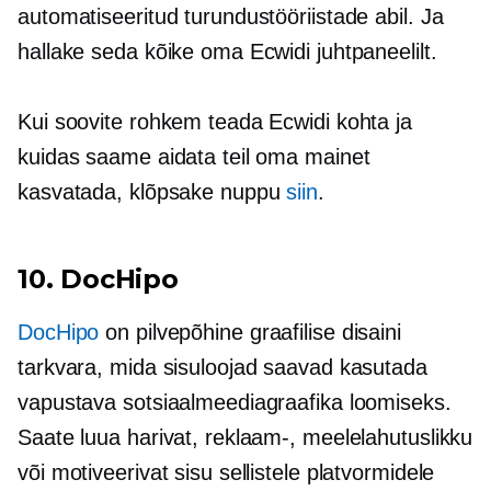
automatiseeritud turundustööriistade abil. Ja
hallake seda kõike oma Ecwidi juhtpaneelilt.
Kui soovite rohkem teada Ecwidi kohta ja
kuidas saame aidata teil oma mainet
kasvatada, klõpsake nuppu
siin
.
10. DocHipo
DocHipo
on
pilvepõhine
graafilise disaini
tarkvara, mida sisuloojad saavad kasutada
vapustava sotsiaalmeediagraafika loomiseks.
Saate luua harivat, reklaam-, meelelahutuslikku
või motiveerivat sisu sellistele platvormidele