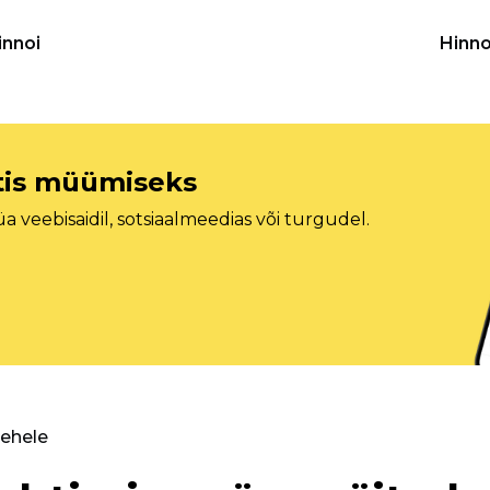
innoi
Hinno
etis müümiseks
veebisaidil, sotsiaalmeedias või turgudel.
lehele