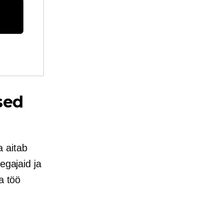
sed
 aitab
egajaid ja
a töö