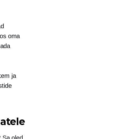
ad
koos oma
tada
kem ja
stide
atele
? Sa oled