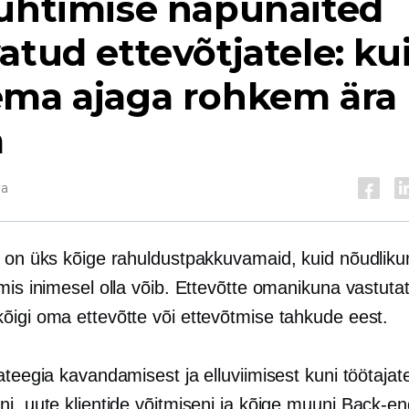
juhtimise näpunäited
atud ettevõtjatele: ku
ema ajaga rohkem ära
a
da
s on üks kõige rahuldustpakkuvamaid, kuid nõudlik
mis inimesel olla võib. Ettevõtte omanikuna vastuta
õigi oma ettevõtte või ettevõtmise tahkude eest.
ateegia kavandamisest ja elluviimisest kuni töötajat
i, uute klientide võitmiseni ja kõige muuni
Back-en