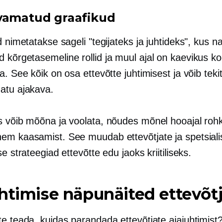
vamatud graafikud
d nimetatakse sageli "tegijateks ja juhtideks", kus n
ad
kõrgetasemeline
rollid ja muul ajal on kaevikus 
a. See kõik on osa ettevõtte juhtimisest ja võib teki
atu ajakava.
s võib mõõna ja voolata, nõudes mõnel hooajal roh
em kaasamist. See muudab ettevõtjate ja spetsiali
se strateegiad ettevõtte edu jaoks kriitiliseks.
htimise näpunäited ettevõtj
te teada, kuidas parandada ettevõtjate ajajuhtimist