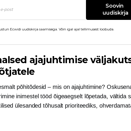
Soovin 
uudiskirja
stun Ecwidi uudiskirja saamisega. Võin igal ajal tellimusest loobuda.
alsed ajajuhtimise väljakut
õtjatele
smalt põhitõdesid – mis on ajajuhtimine? Oskusena
imine inimestel tööd õigeaegselt lõpetada, vältida s
tilised ülesanded tõhusalt prioriteediks, ohverdamat