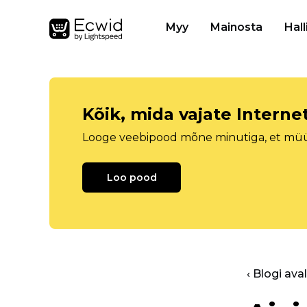
Myy
Mainosta
Hall
Kõik, mida vajate Intern
Looge veebipood mõne minutiga, et müüa 
Loo pood
‹ Blogi ava