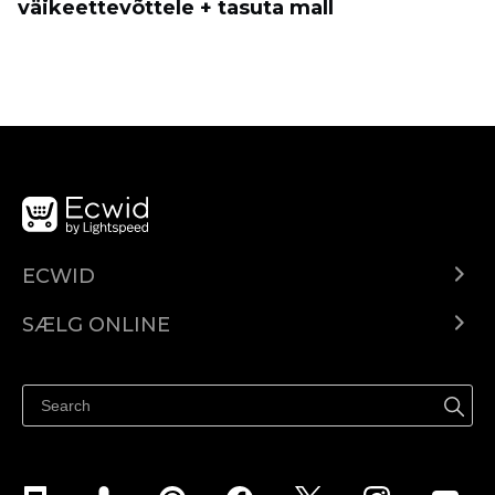
väikeettevõttele + tasuta mall
ECWID
Ecwid.com
SÆLG ONLINE
Pris
Sælg overalt
Hjælpecenter
Sælg på Facebook
Sælg på Instagram