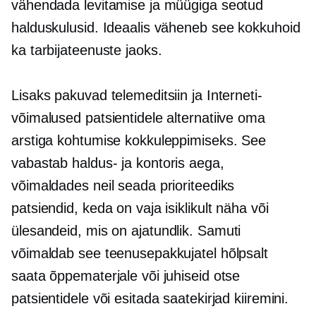
vähendada levitamise ja müügiga seotud
halduskulusid. Ideaalis väheneb see kokkuhoid
ka tarbijateenuste jaoks.
Lisaks pakuvad telemeditsiin ja Interneti-
võimalused patsientidele alternatiive oma
arstiga kohtumise kokkuleppimiseks. See
vabastab haldus- ja
kontoris
aega,
võimaldades neil seada prioriteediks
patsiendid, keda on vaja isiklikult näha või
ülesandeid, mis on
ajatundlik.
Samuti
võimaldab see teenusepakkujatel hõlpsalt
saata õppematerjale või juhiseid otse
patsientidele või esitada saatekirjad kiiremini.