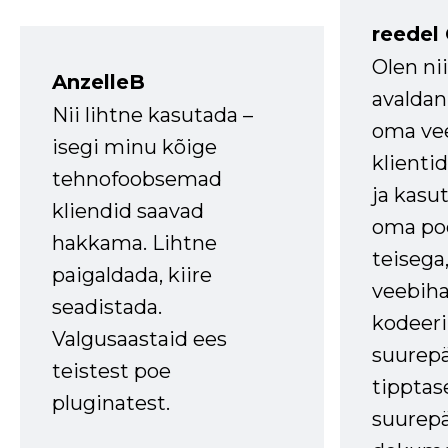
reedel
Olen ni
AnzelleB
avaldan
Nii lihtne kasutada –
oma vee
isegi minu kõige
klienti
tehnofoobsemad
ja kasu
kliendid saavad
oma poe
hakkama. Lihtne
teisega,
paigaldada, kiire
veebihal
seadistada.
kodeer
Valgusaastaid ees
suurep
teistest poe
tipptas
pluginatest.
suurep