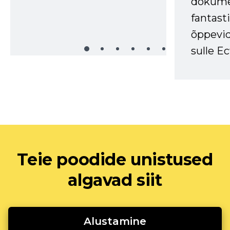
dokume
fantasti
õppevid
sulle Ec
Teie poodide unistused
algavad siit
Alustamine