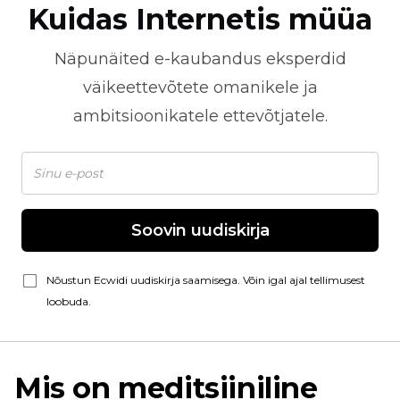
Kuidas Internetis müüa
Näpunäited
e-kaubandus
eksperdid
väikeettevõtete omanikele ja
ambitsioonikatele ettevõtjatele.
Soovin uudiskirja
Nõustun Ecwidi uudiskirja saamisega. Võin igal ajal tellimusest
loobuda.
Mis on meditsiiniline