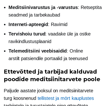
Meditsiinivarustus ja -varustus
:
Retseptita
seadmed ja tarbekaubad
Interneti-apteegid
: Ravimid
Tervishoiu turud
: vaadake üle ja ostke
ravikindlustusplaanid
Telemeditsiini veebisaidid
: Online
arstilt patsiendile
portaalid ja teenused
Ettevõtted ja tarbijad kalduvad
poodide meditsiinitarvete poole
Paljude aastate jooksul on meditsiinitarvete
turg koosnenud
tellistest ja mört
kauplustes
tarbijatele ja turustajatele ning ettevõtete