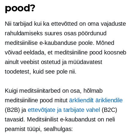
pood?
Nii tarbijad kui ka ettevõtted on oma vajaduste
rahuldamiseks suures osas pöördunud
meditsiinilise e-kaubanduse poole. Mõned
võivad eeldada, et meditsiiniline pood koosneb
ainult veebist ostetud ja müüdavatest
toodetest, kuid see pole nii.
Kuigi meditsiinitarbed on osa, hõlmab
meditsiiniline pood mitut
ärkliendilt ärikliendile
(B2B) ja
ettevõtjate ja tarbijate vahel
(B2C)
tavasid. Meditsiinilist e-kaubandust on neli
peamist tüüpi, sealhulgas: