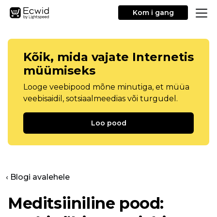
Kom i gang
Kõik, mida vajate Internetis
müümiseks
Looge veebipood mõne minutiga, et müüa
veebisaidil, sotsiaalmeedias või turgudel.
Loo pood
‹ Blogi avalehele
Meditsiiniline pood: