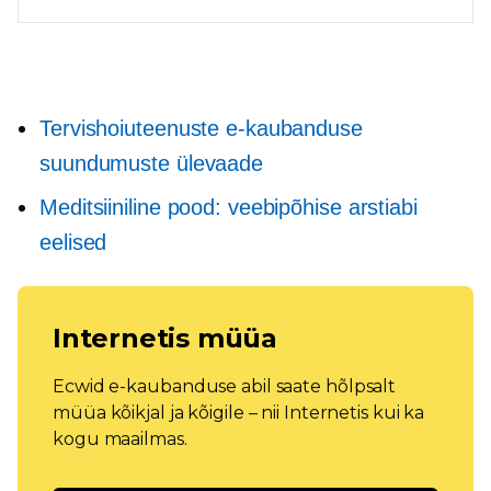
Tervishoiuteenuste e-kaubanduse
suundumuste ülevaade
Meditsiiniline pood: veebipõhise arstiabi
eelised
Internetis müüa
Ecwid e-kaubanduse abil saate hõlpsalt
müüa kõikjal ja kõigile – nii Internetis kui ka
kogu maailmas.