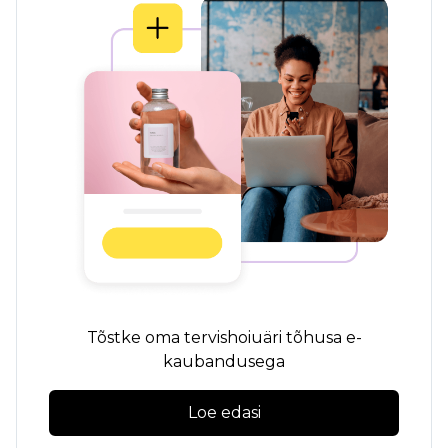
Tõstke oma tervishoiuäri tõhusa e-
kaubandusega
Loe edasi