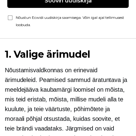
Soovin uudiskirja
Nõustun Ecwidi uudiskirja saamisega. Võin igal ajal tellimusest
loobuda.
1. Valige ärimudel
Nõustamisvaldkonnas on erinevaid
ärimudeleid. Peamised sammud äratuntava ja
meeldejääva kaubamärgi loomisel on mõista,
mis teid eristab, mõista, millise mudeli alla te
kuulute, ja teie väärtuste, põhimõtete ja
moraali põhjal otsustada, kuidas soovite, et
teie brändi vaadataks. Järgmised on vaid