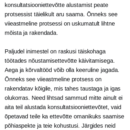
konsultatsiooniettevõtte alustamist peate
protsessist täielikult aru saama. Õnneks see
viieastmeline
protsessi on uskumatult lihtne
mõista ja rakendada.
Paljudel inimestel on raskusi täiskohaga
töötades nõustamisettevõtte käivitamisega.
Aega ja kõrvaltööd võib olla keeruline jagada.
Õnneks see
viieastmeline
protsess on
rakendatav kõigile, mis tahes taustaga ja igas
olukorras. Need lihtsad sammud mitte ainult ei
aita teil alustada konsultatsiooniettevõtet, vaid
õpetavad teile ka ettevõtte omanikuks saamise
põhiaspekte ja teie kohustusi. Järgides neid