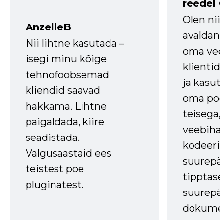
reedel
Olen ni
AnzelleB
avaldan
Nii lihtne kasutada –
oma vee
isegi minu kõige
klienti
tehnofoobsemad
ja kasu
kliendid saavad
oma poe
hakkama. Lihtne
teisega,
paigaldada, kiire
veebihal
seadistada.
kodeer
Valgusaastaid ees
suurep
teistest poe
tipptas
pluginatest.
suurep
dokume