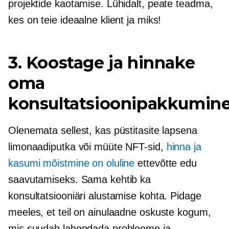
projektide kaotamise. Lühidalt, peate teadma,
kes on teie ideaalne klient ja miks!
3. Koostage ja hinnake
oma
konsultatsioonipakkumin
Olenemata sellest, kas püstitasite lapsena
limonaadiputka või müüte NFT-sid,
hinna ja
kasumi mõistmine on oluline
ettevõtte edu
saavutamiseks. Sama kehtib ka
konsultatsiooniäri alustamise kohta. Pidage
meeles, et teil on ainulaadne oskuste kogum,
mis suudab lahendada probleeme ja