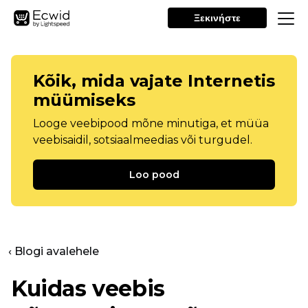
Ξεκινήστε
Kõik, mida vajate Internetis
müümiseks
Looge veebipood mõne minutiga, et müüa
veebisaidil, sotsiaalmeedias või turgudel.
Loo pood
‹ Blogi avalehele
Kuidas veebis