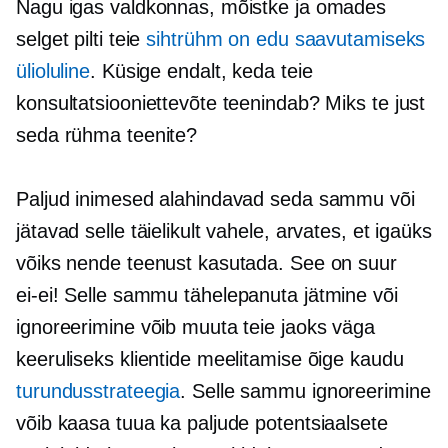
Nagu igas valdkonnas, mõistke ja omades
selget pilti teie
sihtrühm on edu saavutamiseks
ülioluline
. Küsige endalt, keda teie
konsultatsiooniettevõte teenindab? Miks te just
seda rühma teenite?
Paljud inimesed alahindavad seda sammu või
jätavad selle täielikult vahele, arvates, et igaüks
võiks nende teenust kasutada. See on suur
ei-ei!
Selle sammu tähelepanuta jätmine või
ignoreerimine võib muuta teie jaoks väga
keeruliseks klientide meelitamise õige kaudu
turundusstrateegia
. Selle sammu ignoreerimine
võib kaasa tuua ka paljude potentsiaalsete