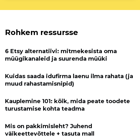
Rohkem ressursse
6 Etsy alternatiivi: mitmekesista oma
müügikanaleid ja suurenda müüki
Kuidas saada idufirma laenu ilma rahata (ja
muud rahastamisnipid)
Kauplemine 101: kõik, mida peate toodete
turustamise kohta teadma
Mis on pakkimisleht? Juhend
väikeettevõttele + tasuta mall