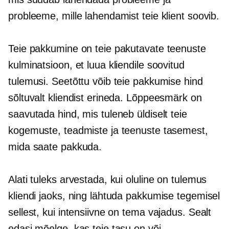
probleeme, mille lahendamist teie klient soovib.
Teie pakkumine on teie pakutavate teenuste
kulminatsioon, et luua kliendile soovitud
tulemusi. Seetõttu võib teie pakkumise hind
sõltuvalt kliendist erineda. Lõppeesmärk on
saavutada hind, mis tuleneb üldiselt teie
kogemuste, teadmiste ja teenuste tasemest,
mida saate pakkuda.
Alati tuleks arvestada, kui oluline on tulemus
kliendi jaoks, ning lähtuda pakkumise tegemisel
sellest, kui intensiivne on tema vajadus. Sealt
edasi mõelge, kas teie tasu on või