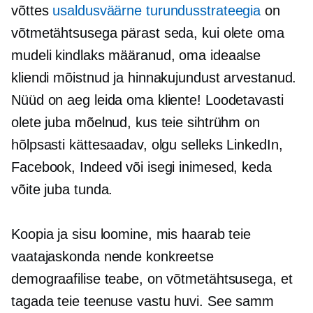
võttes
usaldusväärne turundusstrateegia
on
võtmetähtsusega pärast seda, kui olete oma
mudeli kindlaks määranud, oma ideaalse
kliendi mõistnud ja hinnakujundust arvestanud.
Nüüd on aeg leida oma kliente! Loodetavasti
olete juba mõelnud, kus teie sihtrühm on
hõlpsasti kättesaadav, olgu selleks LinkedIn,
Facebook, Indeed või isegi inimesed, keda
võite juba tunda.
Koopia ja sisu loomine, mis haarab teie
vaatajaskonda nende konkreetse
demograafilise teabe, on võtmetähtsusega, et
tagada teie teenuse vastu huvi. See samm