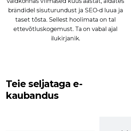
valdkonnas viimased kuus aastat, aidates
brändidel sisuturundust ja SEO-d luua ja
taset tõsta. Sellest hoolimata on tal
ettevõtluskogemust. Ta on vabal ajal
ilukirjanik.
Teie seljataga e-
kaubandus