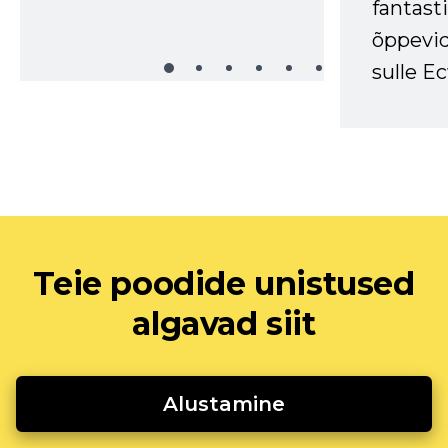
fantasti
õppevid
sulle Ec
Teie poodide unistused
algavad siit
Alustamine