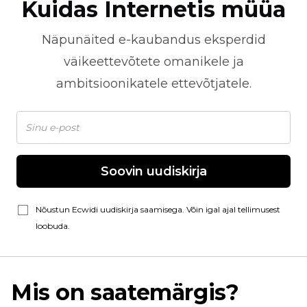
Kuidas Internetis müüa
Näpunäited
e-kaubandus
eksperdid
väikeettevõtete omanikele ja
ambitsioonikatele ettevõtjatele.
Soovin uudiskirja
Nõustun Ecwidi uudiskirja saamisega. Võin igal ajal tellimusest
loobuda.
Mis on saatemärgis?