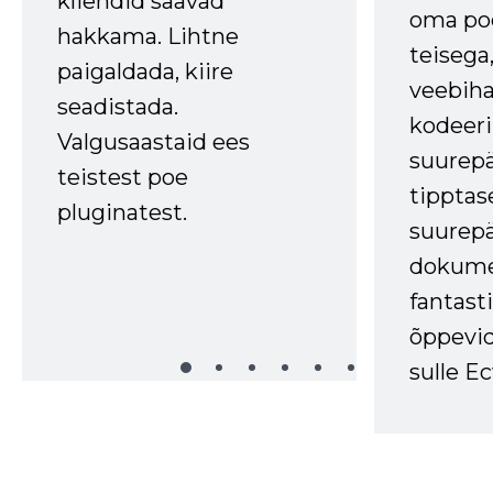
kliendid saavad
oma poe
hakkama. Lihtne
teisega,
paigaldada, kiire
veebihal
seadistada.
kodeer
Valgusaastaid ees
suurep
teistest poe
tipptas
pluginatest.
suurep
dokume
fantasti
õppevid
sulle Ec