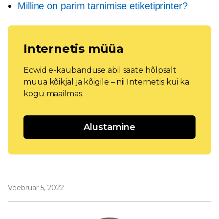
Milline on parim tarnimise etiketiprinter?
Internetis müüa
Ecwid e-kaubanduse abil saate hõlpsalt
müüa kõikjal ja kõigile – nii Internetis kui ka
kogu maailmas.
Alustamine
Veebruar 5, 2022