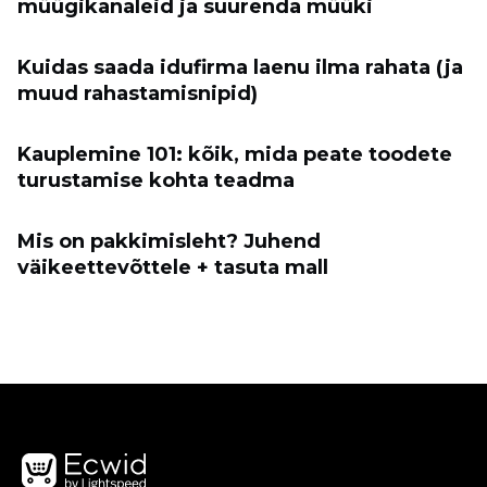
müügikanaleid ja suurenda müüki
Kuidas saada idufirma laenu ilma rahata (ja
muud rahastamisnipid)
Kauplemine 101: kõik, mida peate toodete
turustamise kohta teadma
Mis on pakkimisleht? Juhend
väikeettevõttele + tasuta mall