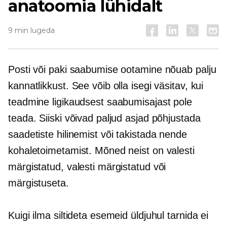
anatoomia lühidalt
9 min lugeda
Posti või paki saabumise ootamine nõuab palju
kannatlikkust. See võib olla isegi väsitav, kui
teadmine ligikaudsest saabumisajast pole
teada. Siiski võivad paljud asjad põhjustada
saadetiste hilinemist või takistada nende
kohaletoimetamist. Mõned neist on valesti
märgistatud, valesti märgistatud või
märgistuseta.
Kuigi ilma siltideta esemeid üldjuhul tarnida ei