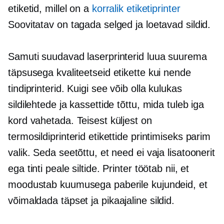
etiketid, millel on a
korralik etiketiprinter
Soovitatav on tagada selged ja loetavad sildid.
Samuti suudavad laserprinterid luua suurema
täpsusega kvaliteetseid etikette kui nende
tindiprinterid. Kuigi see võib olla kulukas
sildilehtede ja kassettide tõttu, mida tuleb iga
kord vahetada. Teisest küljest on
termosildiprinterid etikettide printimiseks parim
valik. Seda seetõttu, et need ei vaja lisatoonerit
ega tinti peale siltide. Printer töötab nii, et
moodustab kuumusega paberile kujundeid, et
võimaldada täpset ja
pikaajaline
sildid.