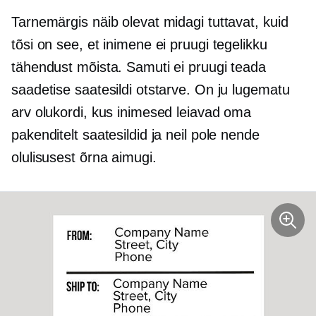
Tarnemärgis näib olevat midagi tuttavat, kuid
tõsi on see, et inimene ei pruugi tegelikku
tähendust mõista. Samuti ei pruugi teada
saadetise saatesildi otstarve. On ju lugematu
arv olukordi, kus inimesed leiavad oma
pakenditelt saatesildid ja neil pole nende
olulisusest õrna aimugi.