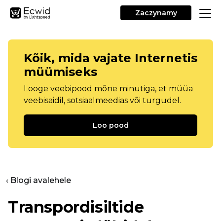
Zaczynamy
Kõik, mida vajate Internetis
müümiseks
Looge veebipood mõne minutiga, et müüa
veebisaidil, sotsiaalmeedias või turgudel.
Loo pood
‹ Blogi avalehele
Transpordisiltide