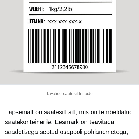
Tavalise saatesildi näide
Täpsemalt on saatesilt silt, mis on tembeldatud
saatekonteinerile. Eesmärk on teavitada
saadetisega seotud osapooli põhiandmetega,