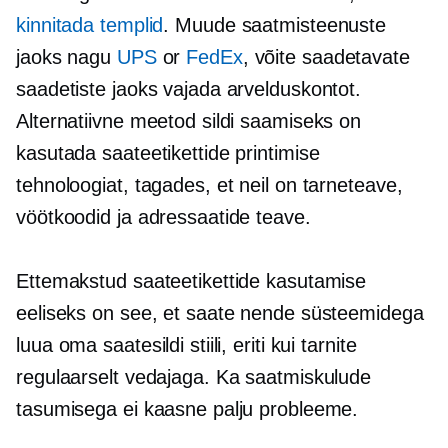
kinnitada templid
. Muude saatmisteenuste
jaoks nagu
UPS
or
FedEx
, võite saadetavate
saadetiste jaoks vajada arvelduskontot.
Alternatiivne meetod sildi saamiseks on
kasutada saateetikettide printimise
tehnoloogiat, tagades, et neil on tarneteave,
vöötkoodid ja adressaatide teave.
Ettemakstud saateetikettide kasutamise
eeliseks on see, et saate nende süsteemidega
luua oma saatesildi stiili, eriti kui tarnite
regulaarselt vedajaga. Ka saatmiskulude
tasumisega ei kaasne palju probleeme.