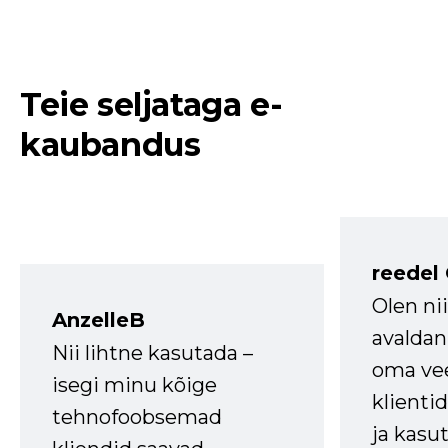
Teie seljataga e-
kaubandus
reedel
Olen ni
AnzelleB
avaldan
Nii lihtne kasutada –
oma vee
isegi minu kõige
klienti
tehnofoobsemad
ja kasu