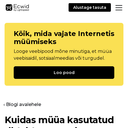
Alustage tasuta
Kõik, mida vajate Internetis
müümiseks
Looge veebipood mõne minutiga, et müüa
veebisaidil, sotsiaalmeedias või turgudel.
Loo pood
‹ Blogi avalehele
Kuidas müüa kasutatud