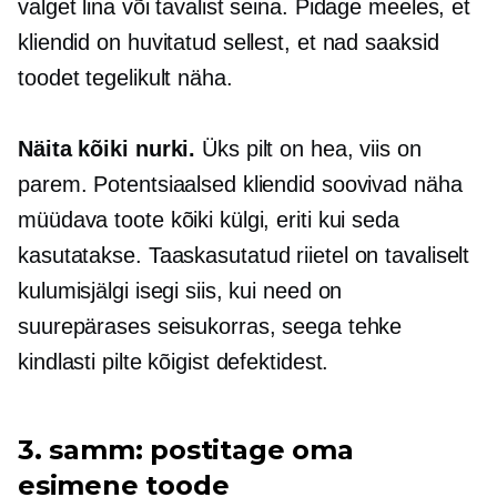
valget lina või tavalist seina. Pidage meeles, et
kliendid on huvitatud sellest, et nad saaksid
toodet tegelikult näha.
Näita kõiki nurki.
Üks pilt on hea, viis on
parem. Potentsiaalsed kliendid soovivad näha
müüdava toote kõiki külgi, eriti kui seda
kasutatakse.
Taaskasutatud
riietel on tavaliselt
kulumisjälgi isegi siis, kui need on
suurepärases seisukorras, seega tehke
kindlasti pilte kõigist defektidest.
3. samm: postitage oma
esimene toode