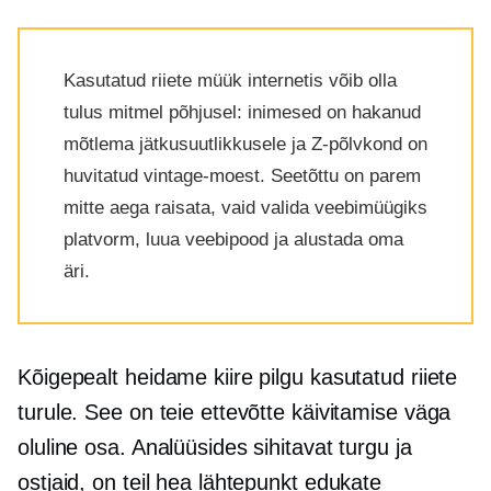
Kasutatud riiete müük internetis võib olla
tulus mitmel põhjusel: inimesed on hakanud
mõtlema jätkusuutlikkusele ja Z-põlvkond on
huvitatud vintage-moest. Seetõttu on parem
mitte aega raisata, vaid valida veebimüügiks
platvorm, luua veebipood ja alustada oma
äri.
Kõigepealt heidame kiire pilgu kasutatud riiete
turule. See on teie ettevõtte käivitamise väga
oluline osa. Analüüsides sihitavat turgu ja
ostjaid, on teil hea lähtepunkt edukate