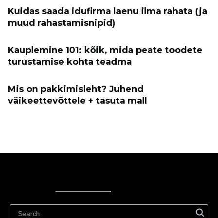
Kuidas saada idufirma laenu ilma rahata (ja
muud rahastamisnipid)
Kauplemine 101: kõik, mida peate toodete
turustamise kohta teadma
Mis on pakkimisleht? Juhend
väikeettevõttele + tasuta mall
Ecwid
Ecwid
Ecwidi ajaveeb
Abikeskus