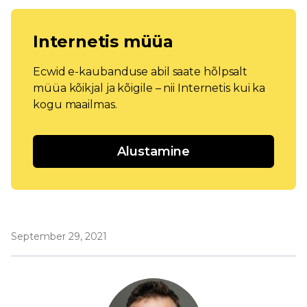
Internetis müüa
Ecwid e-kaubanduse abil saate hõlpsalt
müüa kõikjal ja kõigile – nii Internetis kui ka
kogu maailmas.
Alustamine
September 29, 2021