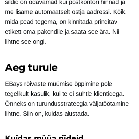
sildid on odavamad kui postkontori hinnad ja
me lisame automaatselt ostja aadressi. Kõik,
mida pead tegema, on kinnitada prinditav
etikett oma pakendile ja saata see ära. Nii
lihtne see ongi.
Aeg turule
EBays rõivaste müümise õppimine pole
tegelikult kasulik, kui te ei suhtle klientidega.
Õnneks on turundusstrateegia väljatöötamine
lihtne. Siin on, kuidas alustada.
Kuidas müüa riideid