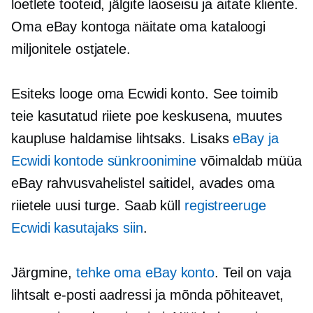
loetlete tooteid, jälgite laoseisu ja aitate kliente.
Oma eBay kontoga näitate oma kataloogi
miljonitele ostjatele.
Esiteks looge oma Ecwidi konto. See toimib
teie kasutatud riiete poe keskusena, muutes
kaupluse haldamise lihtsaks. Lisaks
eBay ja
Ecwidi kontode sünkroonimine
võimaldab müüa
eBay rahvusvahelistel saitidel, avades oma
riietele uusi turge. Saab küll
registreeruge
Ecwidi kasutajaks siin
.
Järgmine,
tehke oma eBay konto
. Teil on vaja
lihtsalt e-posti aadressi ja mõnda põhiteavet,