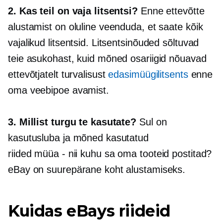
2. Kas teil on vaja litsentsi?
Enne ettevõtte
alustamist on oluline veenduda, et saate kõik
vajalikud litsentsid. Litsentsinõuded sõltuvad
teie asukohast, kuid mõned osariigid nõuavad
ettevõtjatelt turvalisust
edasimüügilitsents
enne
oma veebipoe avamist.
3. Millist turgu te kasutate?
Sul on
kasutusluba ja mõned kasutatud
riided
müüa - nii
kuhu sa oma tooteid postitad?
eBay on suurepärane koht alustamiseks.
Kuidas eBays riideid