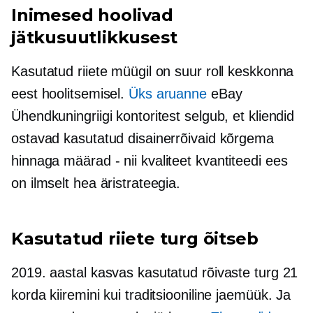
Inimesed hoolivad
jätkusuutlikkusest
Kasutatud riiete müügil on suur roll keskkonna
eest hoolitsemisel.
Üks aruanne
eBay
Ühendkuningriigi kontoritest selgub, et kliendid
ostavad kasutatud disainerrõivaid kõrgema
hinnaga
määrad - nii
kvaliteet kvantiteedi ees
on ilmselt hea äristrateegia.
Kasutatud riiete turg õitseb
2019. aastal kasvas kasutatud rõivaste turg 21
korda kiiremini kui traditsiooniline jaemüük. Ja