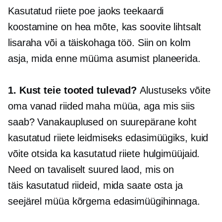
Kasutatud riiete poe jaoks teekaardi
koostamine on hea mõte, kas soovite lihtsalt
lisaraha või a
täiskohaga
töö. Siin on kolm
asja, mida enne müüma asumist planeerida.
1. Kust teie tooted tulevad?
Alustuseks võite
oma vanad riided maha müüa, aga mis siis
saab? Vanakauplused on suurepärane koht
kasutatud riiete leidmiseks edasimüügiks, kuid
võite otsida ka kasutatud riiete hulgimüüjaid.
Need on tavaliselt suured laod, mis on
täis
kasutatud
riideid, mida saate osta ja
seejärel müüa kõrgema edasimüügihinnaga.