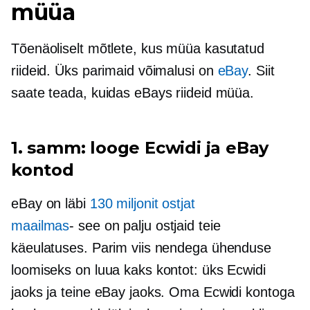
müüa
Tõenäoliselt mõtlete, kus müüa kasutatud
riideid. Üks parimaid võimalusi on
eBay
. Siit
saate teada, kuidas eBays riideid müüa.
1. samm: looge Ecwidi ja eBay
kontod
eBay on läbi
130 miljonit ostjat
maailmas
- see on
palju ostjaid teie
käeulatuses. Parim viis nendega ühenduse
loomiseks on luua kaks kontot: üks Ecwidi
jaoks ja teine ​​eBay jaoks. Oma Ecwidi kontoga