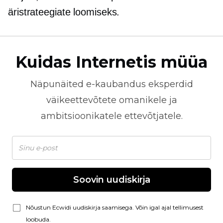
äristrateegiate loomiseks.
Kuidas Internetis müüa
Näpunäited
e-kaubandus
eksperdid
väikeettevõtete omanikele ja
ambitsioonikatele ettevõtjatele.
Soovin uudiskirja
Nõustun Ecwidi uudiskirja saamisega. Võin igal ajal tellimusest
loobuda.