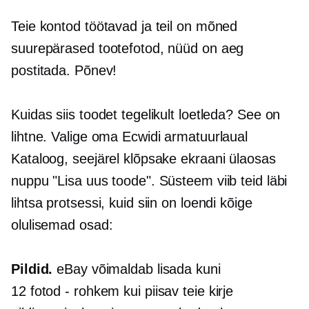
Teie kontod töötavad ja teil on mõned
suurepärased tootefotod, nüüd on aeg
postitada. Põnev!
Kuidas siis toodet tegelikult loetleda? See on
lihtne. Valige oma Ecwidi armatuurlaual
Kataloog, seejärel klõpsake ekraani ülaosas
nuppu "Lisa uus toode". Süsteem viib teid läbi
lihtsa protsessi, kuid siin on loendi kõige
olulisemad osad:
Pildid.
eBay võimaldab lisada kuni
12
fotod - rohkem
kui piisav teie kirje