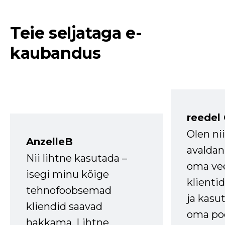
Teie seljataga e-
kaubandus
reedel
Olen ni
AnzelleB
avaldan
Nii lihtne kasutada –
oma vee
isegi minu kõige
klienti
tehnofoobsemad
ja kasu
kliendid saavad
oma poe
hakkama. Lihtne