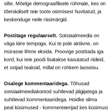
silte. Mõelge demograafilisele rühmale, kes on
tõenäoliselt teie toote ostmisest huvitatud, ja
keskenduge neile räsimärgid.
Postitage regulaarselt.
Sotsiaalmeedia on
väga
kiire tempoga.
Kui te pole aktiivne, on
mürasse lihtne eksida. Proovige postitada iga
kord, kui teie poodi lisatakse kasutatud riideid,
et ostjad teaksid, millal on rohkem laoseisu.
Osalege kommentaaridega.
Tõhusad
sotsiaalmeediakontod suhtlevad jälgijatega ja
suhtlevad kommentaaridega. Hoidke silma
peal
küsimused - kommenteerijad
kes küsimusi