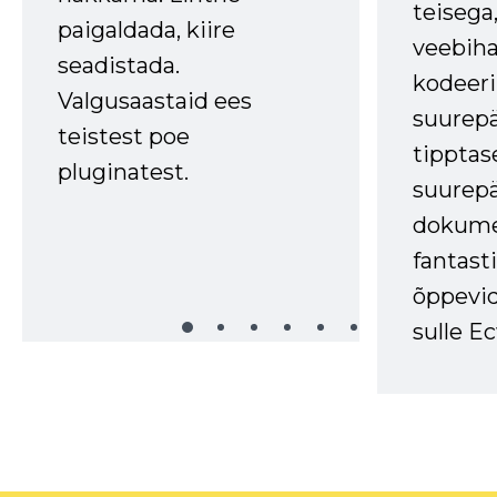
teisega,
paigaldada, kiire
veebihal
seadistada.
kodeer
Valgusaastaid ees
suurep
teistest poe
tipptas
pluginatest.
suurep
dokume
fantasti
õppevid
sulle Ec