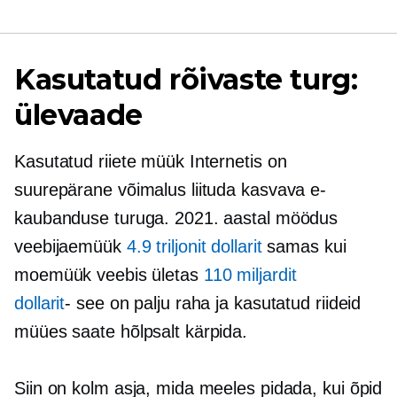
Kasutatud rõivaste turg:
ülevaade
Kasutatud riiete müük Internetis on
suurepärane võimalus liituda kasvava e-
kaubanduse turuga. 2021. aastal möödus
veebijaemüük
4.9 triljonit dollarit
samas kui
moemüük veebis ületas
110 miljardit
dollarit
- see on
palju raha ja kasutatud riideid
müües saate hõlpsalt kärpida.
Siin on kolm asja, mida meeles pidada, kui õpid