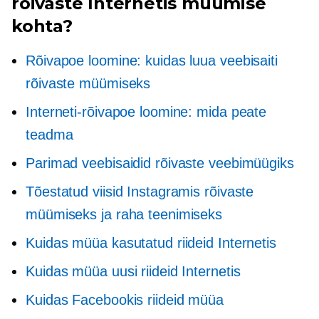
rõivaste Internetis müümise
kohta?
Rõivapoe loomine: kuidas luua veebisaiti
rõivaste müümiseks
Interneti-rõivapoe loomine: mida peate
teadma
Parimad veebisaidid rõivaste veebimüügiks
Tõestatud viisid Instagramis rõivaste
müümiseks ja raha teenimiseks
Kuidas müüa kasutatud riideid Internetis
Kuidas müüa uusi riideid Internetis
Kuidas Facebookis riideid müüa