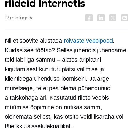
riideid Internetis
12 min lugeda
Nii et soovite alustada
rõivaste veebipood
.
Kuidas see töötab? Selles juhendis juhendame
teid läbi iga sammu – alates äriplaani
kirjutamisest kuni turuplatsi valimise ja
klientidega ühenduse loomiseni. Ja ärge
muretsege, te ei pea olema pühendunud
a
täiskohaga
äri. Kasutatud riiete veebis
müümise õppimine on nutikas samm,
olenemata sellest, kas otsite veidi lisaraha või
täielikku sissetulekuallikat.