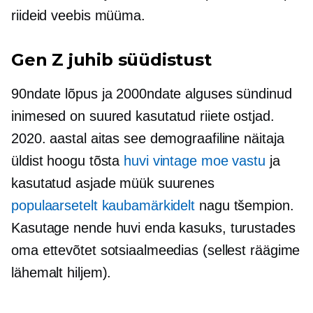
riideid veebis müüma.
Gen Z juhib süüdistust
90ndate lõpus ja 2000ndate alguses sündinud
inimesed on suured
kasutatud
riiete ostjad.
2020. aastal aitas see demograafiline näitaja
üldist hoogu tõsta
huvi vintage moe vastu
ja
kasutatud asjade müük suurenes
populaarsetelt kaubamärkidelt
nagu tšempion.
Kasutage nende huvi enda kasuks, turustades
oma ettevõtet sotsiaalmeedias (sellest räägime
lähemalt hiljem).