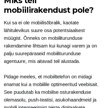
Miks teil
mobiilirakendust pole?
Kui sa ei ole
mobiilisõbralik,
kaotate
lähitulevikus suure osa potentsiaalsest
müügist. Õnneks on mobiiliturunduse
rakendamine lihtsam kui kunagi varem ja on
palju suurepäraseid mobiiliturunduse
agentuure, mis aitavad teil alustada.
Pidage meeles, et mobiiltelefon on midagi
enamat kui a
mobiilile optimeeritud
veebisait.
See puudutab ka mobiilse osturakenduse
olemasolu, push-teatisi, asukohaandmeid ja
mobiili integreerimist teiste digitaalsete