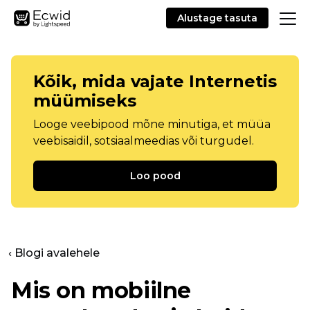
Alustage tasuta
Kõik, mida vajate Internetis
müümiseks
Looge veebipood mõne minutiga, et müüa
veebisaidil, sotsiaalmeedias või turgudel.
Loo pood
‹ Blogi avalehele
Mis on mobiilne