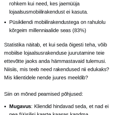
rohkem kui need, kes jaemüüja
lojaalsusmobiilirakendust ei kasuta.
Püsikliendi mobiilirakendustega on rahulolu
kõrgeim millenniaalide seas (83%)
Statistika näitab, et kui seda õigesti teha, võib
mobiilse lojaalsusrakenduse juurutamine teie
ettevõtte jaoks anda hämmastavaid tulemusi.
Niisiis, mis teeb need rakendused nii edukaks?
Mis klientidele nende juures meeldib?
Siin on mõned peamised põhjused:
Mugavus
: Kliendid hindavad seda, et nad ei
pea füüsilisi kaarte kaasas kandma.