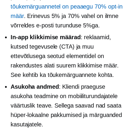
tõukemärguannetel on peaaegu 70%
opt-in
määr
. Erinevus 5% ja 70% vahel on ilmne
võrreldes e-posti turunduse 5%ga.
In-app
klikkimise määrad
: reklaamid,
kutsed tegevusele (CTA) ja muu
ettevõtlusega seotud
elementidel on
rakendustes alati suurem klikkimise määr.
See kehtib ka tõukemärguannete kohta.
Asukoha andmed
: Kliendi praeguse
asukoha teadmine on mobiiliturundajatele
väärtuslik teave. Sellega saavad nad saata
hüper-lokaalne
pakkumised ja märguanded
kasutajatele.