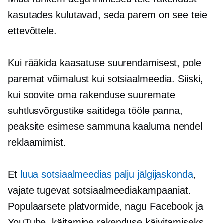
kasutades kulutavad, seda parem on see teie
ettevõttele.
Kui rääkida kaasatuse suurendamisest, pole
paremat võimalust kui sotsiaalmeedia. Siiski,
kui soovite oma rakenduse suuremate
suhtlusvõrgustike saitidega tööle panna,
peaksite esimese sammuna kaaluma nendel
reklaamimist.
Et
luua sotsiaalmeedias palju jälgijaskonda
,
vajate tugevat sotsiaalmeediakampaaniat.
Populaarsete platvormide, nagu Facebook ja
YouTube, käitamine rakenduse käivitamiseks