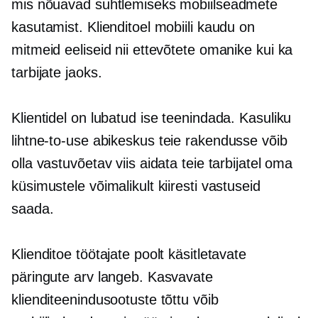
mis nõuavad suhtlemiseks mobiilseadmete
kasutamist. Klienditoel mobiili kaudu on
mitmeid eeliseid nii ettevõtete omanike kui ka
tarbijate jaoks.
Klientidel on lubatud ise teenindada. Kasuliku
lihtne-to-use
abikeskus teie rakendusse võib
olla vastuvõetav viis aidata teie tarbijatel oma
küsimustele võimalikult kiiresti vastuseid
saada.
Klienditoe töötajate poolt käsitletavate
päringute arv langeb. Kasvavate
klienditeenindusootuste tõttu võib