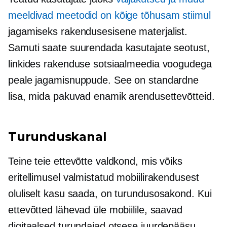
meeldivad meetodid on kõige tõhusam stiimul
jagamiseks
rakendusesisene
materjalist.
Samuti saate suurendada kasutajate seotust,
linkides rakenduse sotsiaalmeedia voogudega
peale jagamisnuppude. See on standardne
lisa, mida pakuvad enamik arendusettevõtteid.
Turunduskanal
Teine teie ettevõtte valdkond, mis võiks
eritellimusel valmistatud mobiilirakendusest
oluliselt kasu saada, on turundusosakond. Kui
ettevõtted lähevad üle mobiilile, saavad
digitaalsed turundajad otsese juurdepääsu