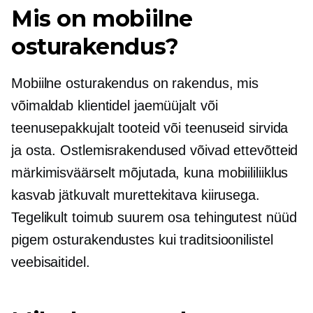
Mis on mobiilne
osturakendus?
Mobiilne osturakendus on rakendus, mis
võimaldab klientidel jaemüüjalt või
teenusepakkujalt tooteid või teenuseid sirvida
ja osta. Ostlemisrakendused võivad ettevõtteid
märkimisväärselt mõjutada, kuna mobiililiiklus
kasvab jätkuvalt murettekitava kiirusega.
Tegelikult toimub suurem osa tehingutest nüüd
pigem osturakendustes kui traditsioonilistel
veebisaitidel.