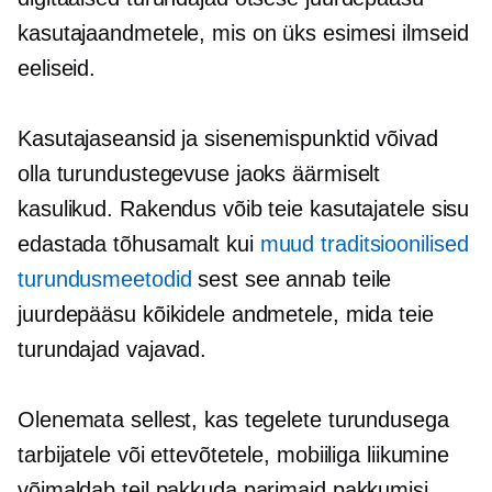
kasutajaandmetele, mis on üks esimesi ilmseid
eeliseid.
Kasutajaseansid ja sisenemispunktid võivad
olla turundustegevuse jaoks äärmiselt
kasulikud. Rakendus võib teie kasutajatele sisu
edastada tõhusamalt kui
muud traditsioonilised
turundusmeetodid
sest see annab teile
juurdepääsu kõikidele andmetele, mida teie
turundajad vajavad.
Olenemata sellest, kas tegelete turundusega
tarbijatele või ettevõtetele, mobiiliga liikumine
võimaldab teil pakkuda parimaid pakkumisi