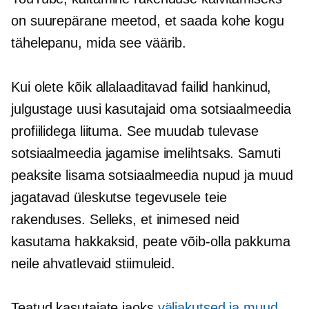
on suurepärane meetod, et saada kohe kogu
tähelepanu, mida see väärib.
Kui olete kõik allalaaditavad failid hankinud,
julgustage uusi kasutajaid oma sotsiaalmeedia
profiilidega liituma. See muudab tulevase
sotsiaalmeedia jagamise imelihtsaks. Samuti
peaksite lisama sotsiaalmeedia nupud ja muud
jagatavad
üleskutse tegevusele
teie
rakenduses. Selleks, et inimesed neid
kasutama hakkaksid, peate võib-olla pakkuma
neile ahvatlevaid stiimuleid.
Teatud kasutajate jaoks
väljakutsed ja muud