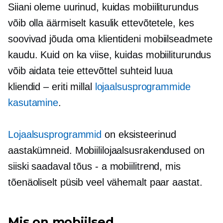
Siiani oleme uurinud, kuidas mobiiliturundus
võib olla äärmiselt kasulik ettevõtetele, kes
soovivad jõuda oma klientideni mobiilseadmete
kaudu. Kuid on ka viise, kuidas mobiiliturundus
võib aidata teie ettevõttel suhteid luua
kliendid – eriti
millal
lojaalsusprogrammide
kasutamine
.
Lojaalsusprogrammid
on eksisteerinud
aastakümneid. Mobiililojaalsusrakendused on
siiski saadaval
tõus - a
mobiilitrend, mis
tõenäoliselt püsib veel vähemalt paar aastat.
Mis on mobiilsed