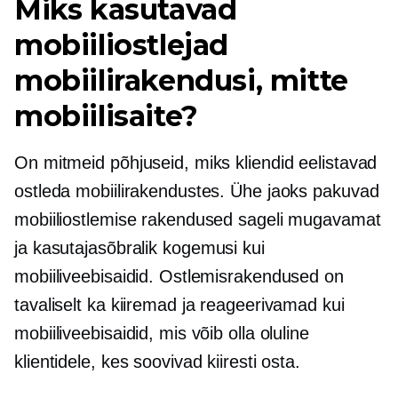
Miks kasutavad
mobiiliostlejad
mobiilirakendusi, mitte
mobiilisaite?
On mitmeid põhjuseid, miks kliendid eelistavad
ostleda mobiilirakendustes. Ühe jaoks pakuvad
mobiiliostlemise rakendused sageli mugavamat
ja
kasutajasõbralik
kogemusi kui
mobiiliveebisaidid. Ostlemisrakendused on
tavaliselt ka kiiremad ja reageerivamad kui
mobiiliveebisaidid, mis võib olla oluline
klientidele, kes soovivad kiiresti osta.