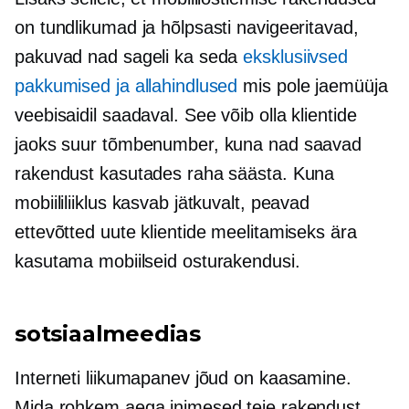
on tundlikumad ja hõlpsasti navigeeritavad,
pakuvad nad sageli ka seda
eksklusiivsed
pakkumised ja allahindlused
mis pole jaemüüja
veebisaidil saadaval. See võib olla klientide
jaoks suur tõmbenumber, kuna nad saavad
rakendust kasutades raha säästa. Kuna
mobiililiiklus kasvab jätkuvalt, peavad
ettevõtted uute klientide meelitamiseks ära
kasutama mobiilseid osturakendusi.
sotsiaalmeedias
Interneti liikumapanev jõud on kaasamine.
Mida rohkem aega inimesed teie rakendust