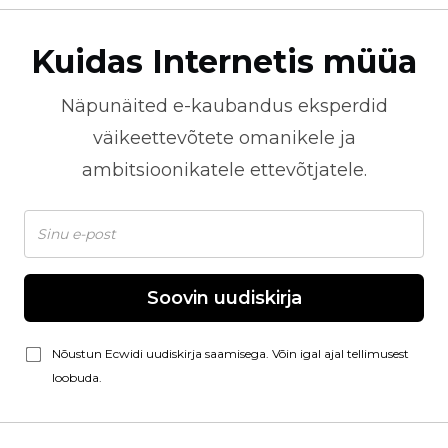
Kuidas Internetis müüa
Näpunäited
e-kaubandus
eksperdid
väikeettevõtete omanikele ja
ambitsioonikatele ettevõtjatele.
Soovin uudiskirja
Nõustun Ecwidi uudiskirja saamisega. Võin igal ajal tellimusest
loobuda.