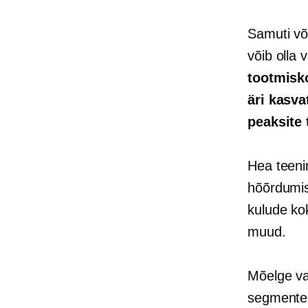
Samuti võ
võib olla 
tootmisk
äri kasva
peaksite
Hea teeni
hõõrdumi
kulude ko
muud.
Mõelge vai
segmentee