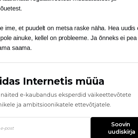
õuetest.
e ime, et puudelt on metsa raske näha. Hea uudis
 pole ainuke, kellel on probleeme. Ja õnneks ei pea 
kama saama.
idas Internetis müüa
näited
e-kaubandus
eksperdid väikeettevõtete
kele ja ambitsioonikatele ettevõtjatele.
Soovin 
uudiskirja