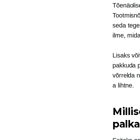
Tõenäolis
Tootmisnõ
seda tegem
ilme, mida
Lisaks või
pakkuda p
võrrelda 
a
lihtne.
Milli
palka