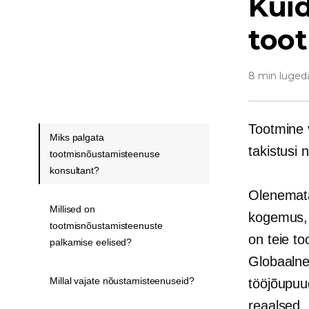
Kuid
too
8 min luged
Tootmine v
Miks palgata
takistusi
tootmisnõustamisteenuse
konsultant?
Olenemata 
Millised on
kogemus, 
tootmisnõustamisteenuste
on teie to
palkamise eelised?
Globaaln
Millal vajate nõustamisteenuseid?
tööjõupuu
reaalsed.