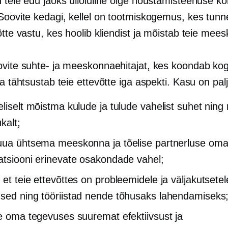
 teie edu jaoks ülioluline õige nõustamisteenuse ko
 Soovite kedagi, kellel on tootmiskogemus, kes tun
õtte vastu, kes hoolib kliendist ja mõistab teie mee
ovite suhte- ja meeskonnaehitajat, kes koondab ko
ja tähtsustab teie ettevõtte iga aspekti. Kasu on palj
eliselt mõistma kulude ja tulude vahelist suhet nin
kalt;
uua ühtsema meeskonna ja tõelise partnerluse om
atsiooni erinevate osakondade vahel;
 et teie ettevõttes on probleemidele ja väljakutsetel
sed ning tööriistad nende tõhusaks lahendamiseks
te oma tegevuses suuremat efektiivsust ja