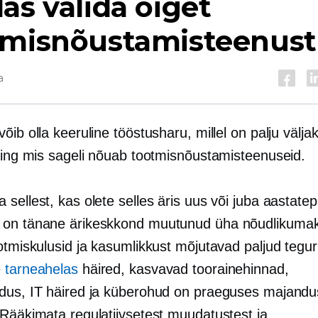
as valida õiget
tmisnõustamisteenust
a
õib olla keeruline tööstusharu, millel on palju väljak
 ning mis sageli nõuab tootmisnõustamisteenuseid.
sellest, kas olete selles äris uus või juba aastate
on tänane ärikeskkond muutunud üha nõudlikumak
otmiskulusid ja kasumlikkust mõjutavad paljud tegur
e
tarneahelas
häired, kasvavad toorainehinnad,
dus, IT häired ja küberohud on praeguses majandus
 Rääkimata regulatiivsetest muudatustest ja