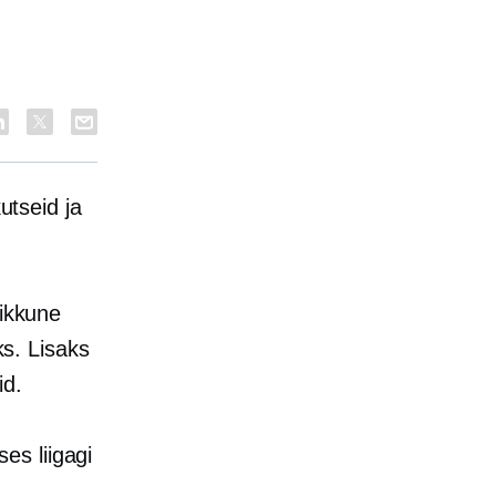
utseid ja
pikkune
s. Lisaks
id.
es liigagi