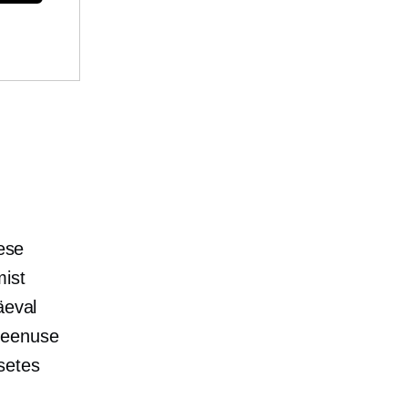
kese
mist
äeval
steenuse
setes