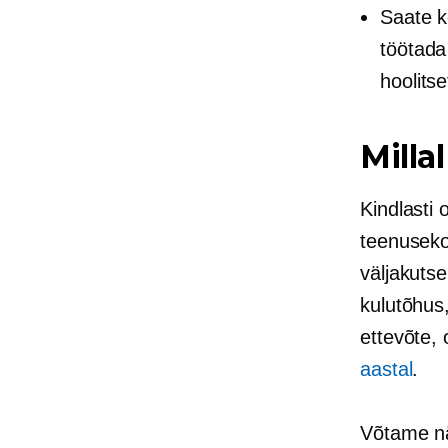
Saate k
töötada
hoolits
Milla
Kindlasti 
teenusekon
väljakutse
kulutõhus
ettevõte,
aastal
.
Võtame nä