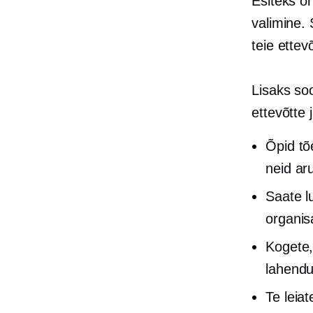
Esiteks on
valimine.
teie ettev
Lisaks so
ettevõtte 
Õpid tõ
neid aru
Saate l
organis
Kogete,
lahendu
Te leia