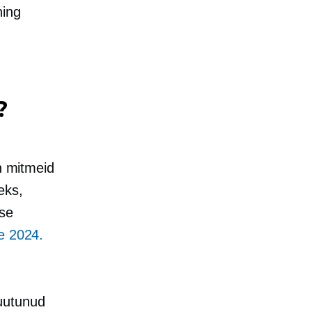
ning
?
on mitmeid
eks,
ise
le 2024.
uutunud