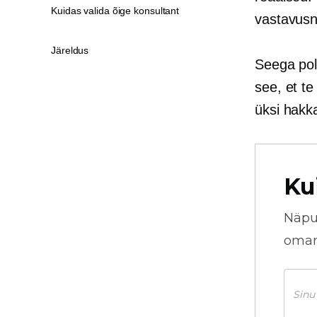
Kuidas valida õige konsultant
vastavusn
Järeldus
Seega pol
see, et te
üksi hak
Ku
Näpu
omani