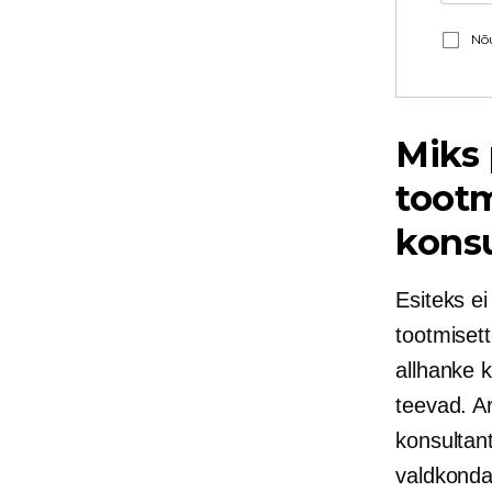
Nõu
Miks 
toot
konsu
Esiteks ei
tootmiset
allhanke k
teevad. A
konsultan
valdkonda