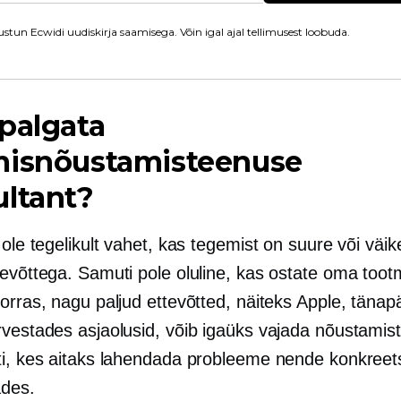
stun Ecwidi uudiskirja saamisega. Võin igal ajal tellimusest loobuda.
palgata
misnõustamisteenuse
ltant?
 ole tegelikult vahet, kas tegemist on suure või väi
tevõttega. Samuti pole oluline, kas ostate oma toot
orras, nagu paljud ettevõtted, näiteks Apple, tänap
rvestades asjaolusid, võib igaüks vajada nõustami
ti, kes aitaks lahendada probleeme nende konkreet
des.