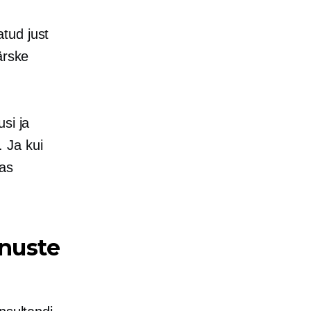
tud just
ärske
si ja
 Ja kui
mas
enuste