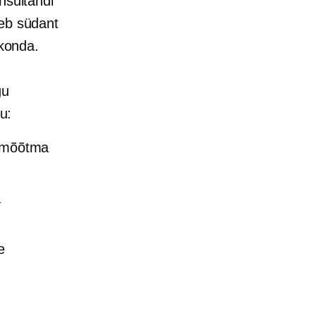
nsultandi
neb südant
skonda.
gu
u:
g mõõtma
a
e
;