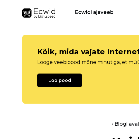
Ecwidi ajaveeb
Kõik, mida vajate Intern
Looge veebipood mõne minutiga, et müüa 
Loo pood
‹ Blogi ava