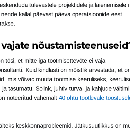
eskenduda tulevastele projektidele ja laienemisele 
 nende kallal
päevast päeva
operatsioonide eest
etakse.
l vajate nõustamisteenuseid
on tõsi, et mitte iga tootmisettevõte ei vaja
sultanti. Kuid kindlasti on mõistlik arvestada, et 
id, mis võivad muuta tootmise keeruliseks, keerulis
,
ja tasumatu. Solink, juhtiv turva- ja kahjude vältim
 on noteeritud vähemalt
40 ohtu töötlevale tööstuse
iteks keskkonnaprobleemid. Jätkusuutlikkus on m