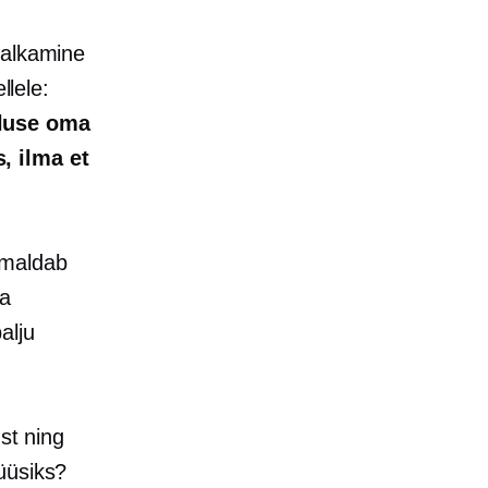
palkamine
llele:
aluse oma
, ilma et
emaldab
da
alju
st ning
üüsiks?