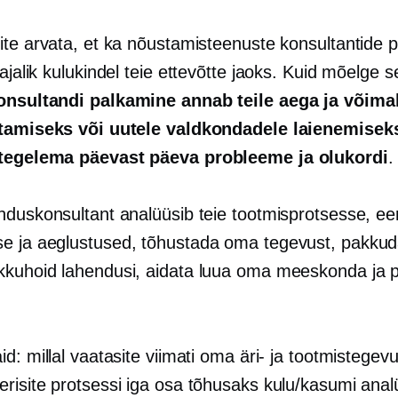
ite arvata, et ka nõustamisteenuste konsultantide 
vajalik
kulukindel
teie ettevõtte jaoks. Kuid mõelge se
onsultandi palkamine annab teile aega ja võim
tamiseks või uutele valdkondadele laienemiseks
 tegelema
päevast päeva
probleeme ja olukordi
.
nduskonsultant analüüsib teie tootmisprotsesse, e
se ja
aeglustused,
tõhustada oma tegevust, pakku
kkuhoid
lahendusi, aidata luua oma meeskonda ja p
d: millal vaatasite viimati oma äri- ja tootmistegevu
risite protsessi iga osa tõhusaks kulu/kasumi anal