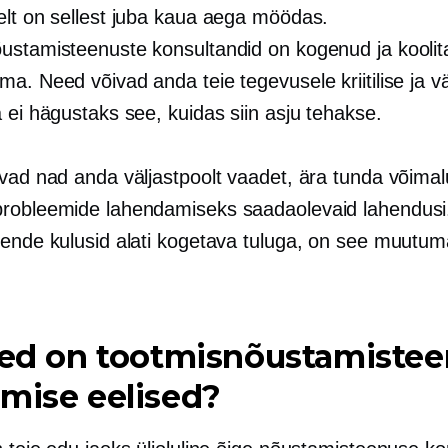
elt on sellest juba kaua aega möödas.
ustamisteenuste konsultandid on kogenud ja koolita
a. Need võivad anda teie tegevusele kriitilise ja v
 ei hägustaks see, kuidas siin asju tehakse.
vad nad anda väljastpoolt vaadet, ära tunda võimalu
robleemide lahendamiseks saadaolevaid lahendusi.
nende kulusid alati kogetava tuluga, on see muutu
sed on tootmisnõustamiste
mise eelised?