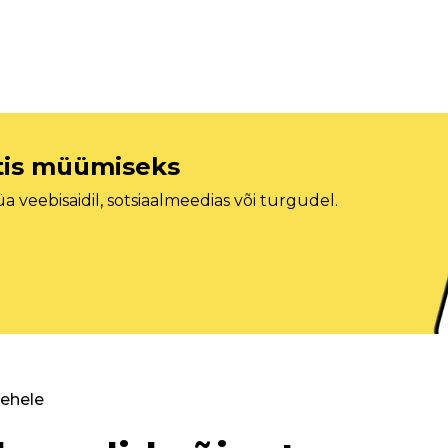
etis müümiseks
veebisaidil, sotsiaalmeedias või turgudel.
lehele