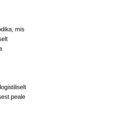
odika, mis
elt
a
gistiliselt
sest peale