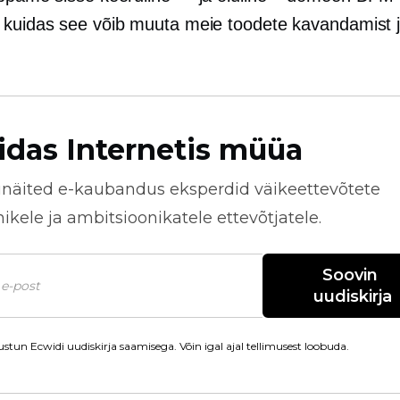
 kuidas see võib muuta meie toodete kavandamist 
idas Internetis müüa
näited
e-kaubandus
eksperdid väikeettevõtete
kele ja ambitsioonikatele ettevõtjatele.
Soovin 
uudiskirja
stun Ecwidi uudiskirja saamisega. Võin igal ajal tellimusest loobuda.