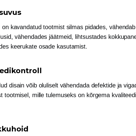
suvus
d on kavandatud tootmist silmas pidades, vähendab
lusid, vähendades jäätmeid, lihtsustades kokkupane
des keerukate osade kasutamist.
edikontroll
d disain võib oluliselt vähendada defektide ja viga
t tootmisel, mille tulemuseks on
kõrgema kvaliteed
kkuhoid