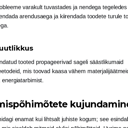
obleeme varakult tuvastades ja nendega tegelede
hendada arendusaega ja kiirendada toodete turule 
ega.
uutlikkus
undatud
tooted propageerivad sageli säästlikumaid
etodeid, mis toovad kaasa vähem materjalijäätmeid
 energiatarbimist.
mispõhimõtete kujundamin
dagi enamat kui lihtsalt juhiste kogum; see esinda