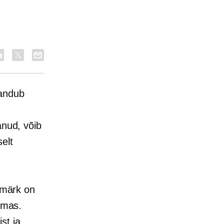
landub
anud, võib
elt
esmärk on
ilmas.
st ja