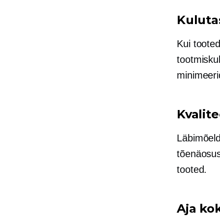
Kuluta
Kui toote
tootmisku
minimeeri
Kvalite
Läbimõeldu
tõenäosus
tooted.
Aja ko