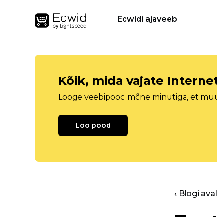
Ecwidi ajaveeb
Kõik, mida vajate Intern
Looge veebipood mõne minutiga, et müüa 
Loo pood
‹ Blogi ava