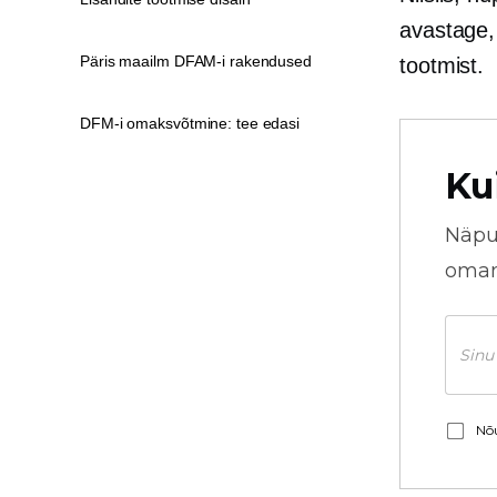
avastage,
Päris maailm DFAM-i rakendused
tootmist.
DFM-i omaksvõtmine: tee edasi
Ku
Näpu
omani
Nõu