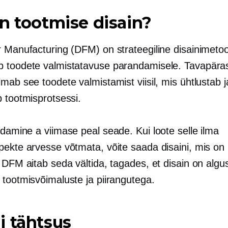
n tootmise disain?
r Manufacturing (DFM) on strateegiline disainimeto
 toodete valmistatavuse parandamisele. Tavapäras
mab see toodete valmistamist viisil, mis ühtlustab j
b tootmisprotsessi.
undamine a
viimase peal
seade. Kui loote selle ilma
ekte arvesse võtmata, võite saada disaini, mis on lo
 DFM aitab seda vältida, tagades, et disain on algu
 tootmisvõimaluste ja piirangutega.
 tähtsus