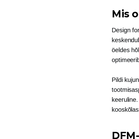
Mis o
Design fo
keskendub
öeldes hõl
optimeeri
Pildi kuj
tootmisasp
keeruline.
kooskõlas
DFM-i