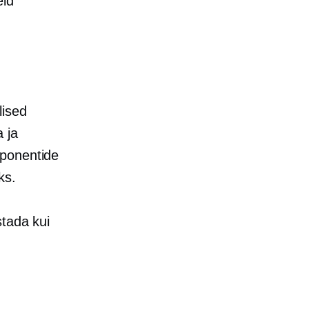
eid
lised
 ja
mponentide
ks.
stada kui