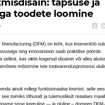
misdisain: täpsuse ja
liga toodete loomine
a
r Manufacturing (DFM) on koht, kus inseneritöö su
oovusega ning innovatsioon saab praktilise pöörde.
sellest, kas olete kogenud disainer või alles alust
imõtete mõistmine teie tootearendusprotsessi olulis
enda ainult millegi funktsionaalse loomist; selle e
 see toimiks tõhusalt ja tulemuslikult reaalses maa
hüppame sisse
keeruline — ja
oluline – domeen
DFM-i