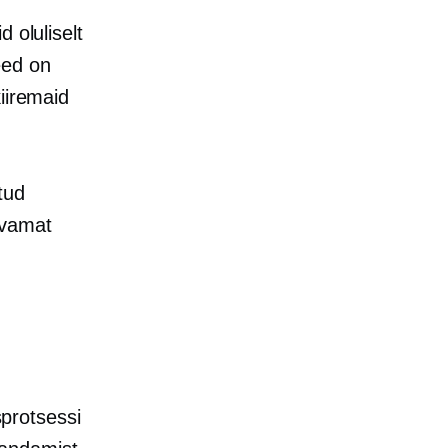
 oluliselt
eed on
iiremaid
tud
avamat
protsessi