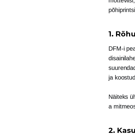
mõtteviisi
põhiprint
1. Rõhu
DFM-i pea
disainila
suurendad
ja koostu
Näiteks
ü
a
mitmeos
2. Kas