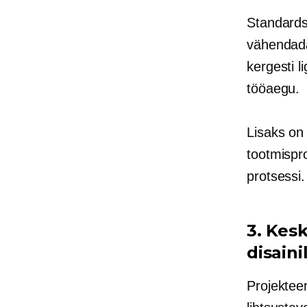
Standardse
vähendada
kergesti l
tööaegu.
Lisaks on
tootmispr
protsessi.
3. Kes
disaini
Projektee