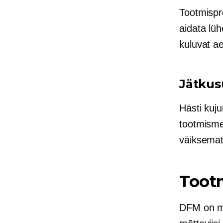
Tootmispr
aidata lü
kuluvat a
Jätkus
Hästi kuj
tootmisme
väiksemat
Toot
DFM on mi