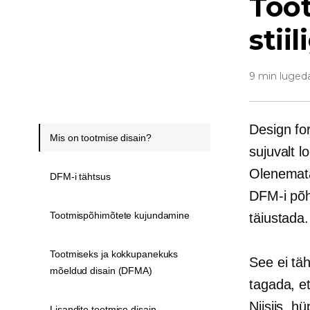
Toot
stii
9 min luged
Design fo
Mis on tootmise disain?
sujuvalt l
Olenemata 
DFM-i tähtsus
DFM-i põh
Tootmispõhimõtete kujundamine
täiustada.
Tootmiseks ja kokkupanekuks
See ei täh
mõeldud disain (DFMA)
tagada, et
Niisiis, 
Lisandite tootmise disain