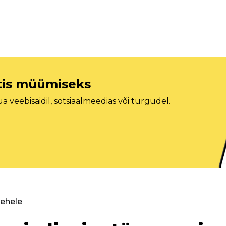
etis müümiseks
veebisaidil, sotsiaalmeedias või turgudel.
lehele