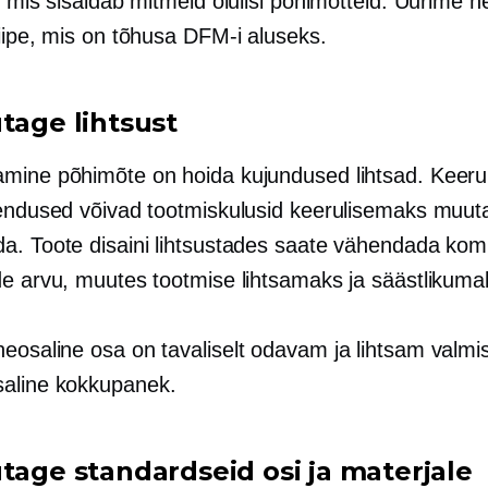
, mis sisaldab mitmeid olulisi põhimõtteid. Uurime n
siipe, mis on tõhusa DFM-i aluseks.
tage lihtsust
mine põhimõte on hoida kujundused lihtsad. Keeru
hendused võivad tootmiskulusid keerulisemaks muuta
a. Toote disaini lihtsustades saate vähendada ko
de arvu, muutes tootmise lihtsamaks ja säästlikuma
heosaline
osa on tavaliselt odavam ja lihtsam valmi
aline
kokkupanek.
utage standardseid osi ja materjale