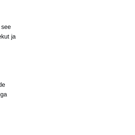
 see
kut ja
de
iga