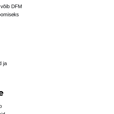
s võib DFM
toomiseks
 ja
e
b