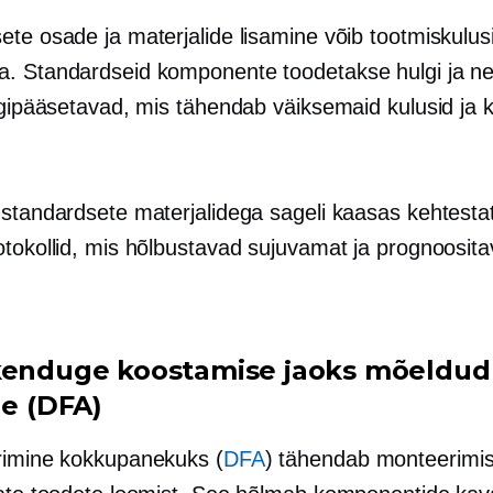
te osade ja materjalide lisamine võib tootmiskulusid
. Standardseid komponente toodetakse hulgi ja n
igipääsetavad, mis tähendab väiksemaid kulusid ja k
 standardsete materjalidega sageli kaasas kehtesta
otokollid, mis hõlbustavad sujuvamat ja prognoosit
kenduge koostamise jaoks mõeldud
le (DFA)
rimine kokkupanekuks (
DFA
) tähendab monteerimis