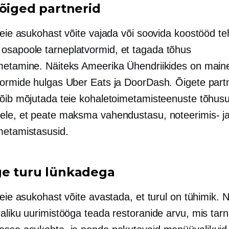
 õiged partnerid
teie asukohast võite vajada või soovida koostööd t
 osapoole
tarneplatvormid, et tagada tõhus
metamine. Näiteks Ameerika Ühendriikides on main
vormide hulgas Uber Eats ja DoorDash. Õigete partn
võib mõjutada teie kohaletoimetamisteenuste tõhusu
ele, et peate maksma vahendustasu, noteerimis- j
metamistasusid.
e turu lünkadega
teie asukohast võite avastada, et turul on tühimik. 
aliku uurimistööga teada restoranide arvu, mis tarn