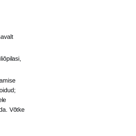
avalt
iõpilasi,
tamise
oidud;
ele
ida. Võtke