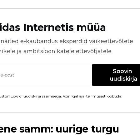
idas Internetis müüa
näited
e-kaubandus
eksperdid väikeettevõtete
kele ja ambitsioonikatele ettevõtjatele.
Soovin 
uudiskirja
stun Ecwidi uudiskirja saamisega. Võin igal ajal tellimusest loobuda.
ene samm: uurige turgu