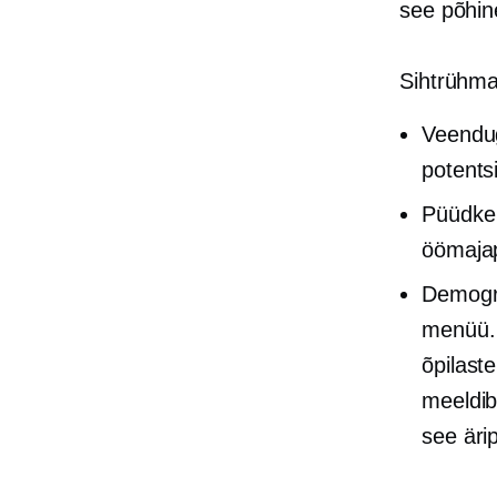
see põhin
Sihtrühma
Veendug
potentsi
Püüdke l
öömajap
Demogra
menüü. 
õpilaste
meeldib
see äri