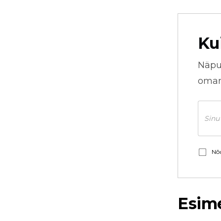
Ku
Näpu
omani
Nõu
Esim