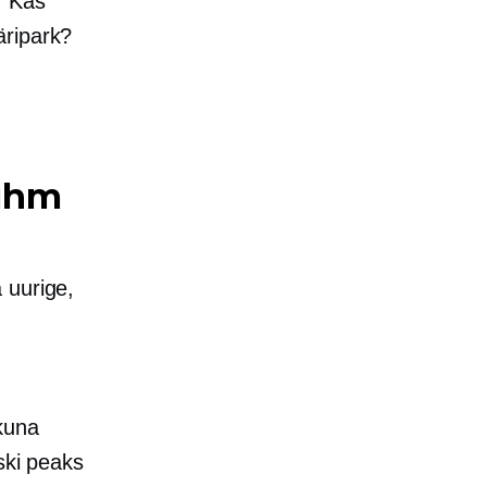
. Kas
äripark?
u
rühm
 uurige,
kuna
ski peaks