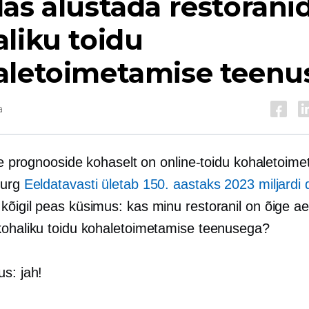
as alustada restorani
liku toidu
aletoimetamise teenu
a
ste prognooside kohaselt on online-toidu kohaletoim
turg
Eeldatavasti ületab 150. aastaks 2023 miljardi dol
kõigil peas küsimus: kas minu restoranil on õige a
kohaliku toidu kohaletoimetamise teenusega?
s: jah!