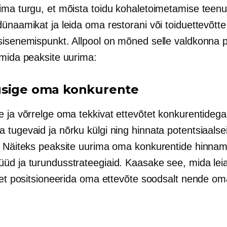
ima turgu, et mõista toidu kohaletoimetamise teenu
ünaamikat ja leida oma restorani või toiduettevõtte
sisenemispunkt. Allpool on mõned selle valdkonna
 mida peaksite uurima:
sige oma konkurente
e ja võrrelge oma tekkivat ettevõtet konkurentidega
 tugevaid ja nõrku külgi ning hinnata potentsiaalse
. Näiteks peaksite uurima oma konkurentide hinnam
üd ja turundusstrateegiaid. Kaasake see, mida lei
, et positsioneerida oma ettevõte soodsalt nende o