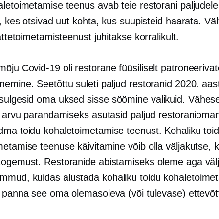
aletoimetamise teenus avab teie restorani paljudele
e, kes otsivad uut kohta, kus suupisteid haarata. V
kättetoimetamisteenust juhitakse korralikult.
 mõju
Covid-19
oli restorane füüsiliselt patroneeriva
emine. Seetõttu suleti paljud restoranid 2020. aast
 sulgesid oma uksed
sisse söömine
valikuid. Vähes
te arvu parandamiseks asutasid paljud restoranioma
dma toidu kohaletoimetamise teenust. Kohaliku toi
etamise teenuse käivitamine võib olla väljakutse, ku
kogemust. Restoranide abistamiseks oleme aga väl
mud, kuidas alustada kohaliku toidu kohaletoime
a panna see oma olemasoleva (või tulevase) ettevõt