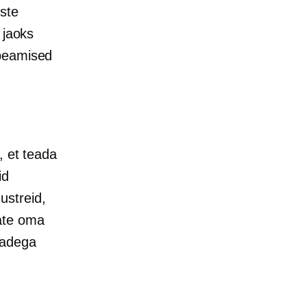
ste
 jaoks
 peamised
, et teada
id
ustreid,
ate oma
madega