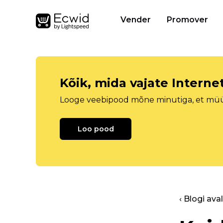
Vender
Promover
Kõik, mida vajate Intern
Looge veebipood mõne minutiga, et müüa 
Loo pood
‹ Blogi ava