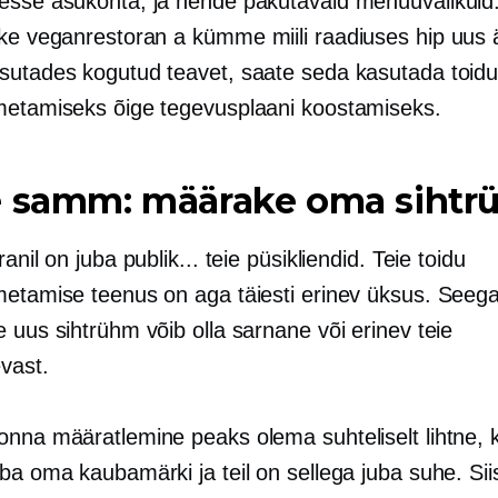
esse asukohta, ja nende pakutavaid menüüvalikuid
uke veganrestoran a
kümme miili
raadiuses hip uus 
sutades kogutud teavet, saate seda kasutada toid
metamiseks õige tegevusplaani koostamiseks.
e samm: määrake oma siht
ranil on juba publik... teie püsikliendid. Teie toidu
metamise teenus on aga täiesti erinev üksus. Seega
 uus sihtrühm võib olla sarnane või erinev teie
vast.
onna määratlemine peaks olema suhteliselt lihtne, 
ba oma kaubamärki ja teil on sellega juba suhe. Sii