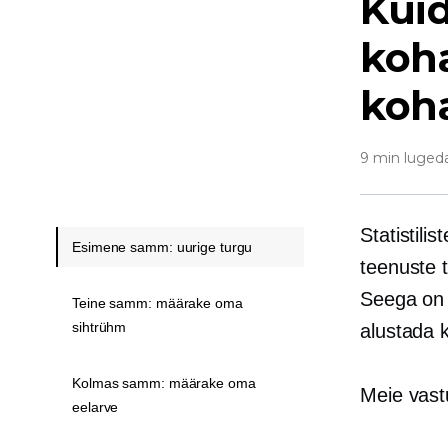
Kuid
koha
koh
9 min luged
Statistili
Esimene samm: uurige turgu
teenuste 
Seega on 
Teine samm: määrake oma
sihtrühm
alustada 
Kolmas samm: määrake oma
Meie vastu
eelarve