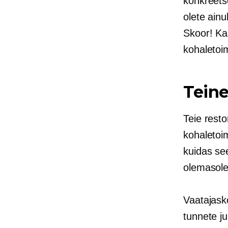
konkreets
olete ain
Skoor! Ka
kohaletoi
Tein
Teie resto
kohaletoi
kuidas see
olemasole
Vaatajask
tunnete ju