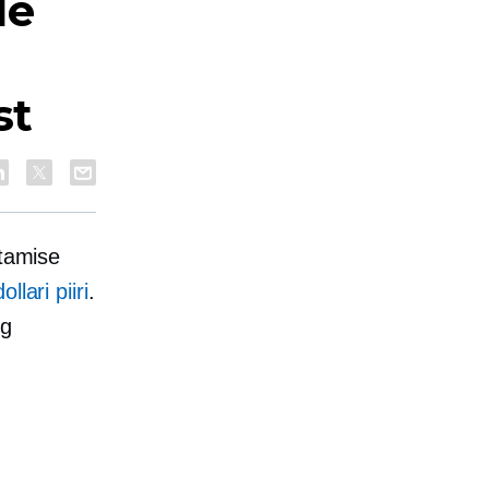
de
st
etamise
lari piiri
.
eg