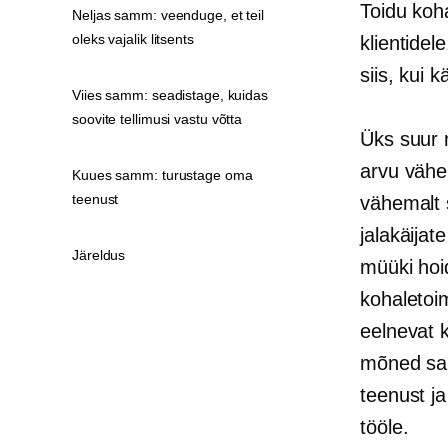
Toidu koh
Neljas samm: veenduge, et teil
oleks vajalik litsents
klientidel
siis, kui 
Viies samm: seadistage, kuidas
soovite tellimusi vastu võtta
Üks suur
arvu vähen
Kuues samm: turustage oma
teenust
vähemalt
jalakäija
Järeldus
müüki hoi
kohaletoim
eelnevat 
mõned sam
teenust j
tööle.