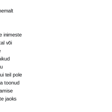
ähemalt
te inimeste
al või
e
nikud
du
i teil pole
ja toonud
tamise
te jaoks