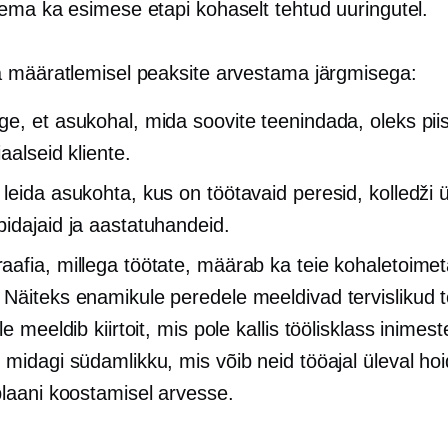
ema ka esimese etapi kohaselt tehtud uuringutel.
 määratlemisel peaksite arvestama järgmisega:
e, et asukohal, mida soovite teenindada, oleks piis
aalseid kliente.
eida asukohta, kus on töötavaid peresid, kolledži ül
idajaid ja aastatuhandeid.
afia, millega töötate, määrab ka teie kohaletoime
Näiteks enamikule peredele meeldivad tervislikud t
le meeldib kiirtoit, mis pole kallis
töölisklass
inimest
 midagi südamlikku, mis võib neid tööajal üleval ho
plaani koostamisel arvesse.