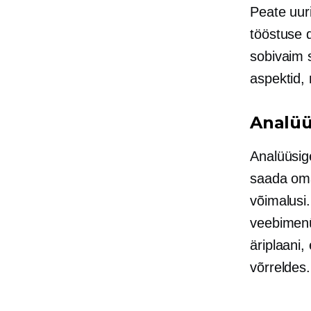
Peate uur
tööstuse d
sobivaim 
aspektid,
Analüü
Analüüsig
saada oma
võimalusi
veebimenü
äriplaani
võrreldes.