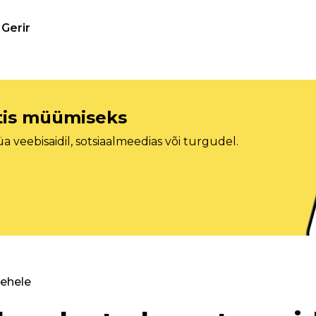
Gerir
etis müümiseks
veebisaidil, sotsiaalmeedias või turgudel.
lehele