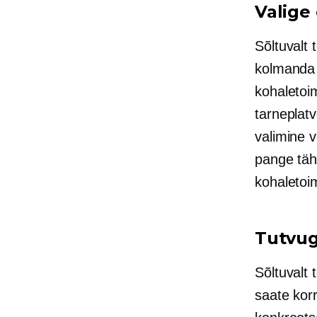
Valige
Sõltuvalt 
kolmanda
kohaletoi
tarneplat
valimine 
pange täh
kohaletoi
Tutvug
Sõltuvalt 
saate korr