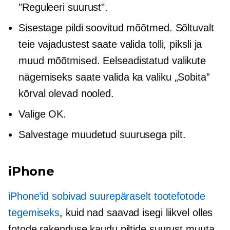
"Reguleeri suurust".
Sisestage pildi soovitud mõõtmed. Sõltuvalt
teie vajadustest saate valida tolli, piksli ja
muud mõõtmised. Eelseadistatud valikute
nägemiseks saate valida ka valiku „Sobita”
kõrval olevad nooled.
Valige OK.
Salvestage muudetud suurusega pilt.
iPhone
iPhone’id sobivad suurepäraselt tootefotode
tegemiseks
, kuid nad saavad isegi liikvel olles
fotode rakenduse kaudu piltide suurust muuta.