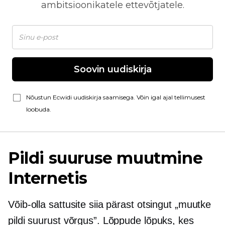
ambitsioonikatele ettevõtjatele.
Soovin uudiskirja
Nõustun Ecwidi uudiskirja saamisega. Võin igal ajal tellimusest
loobuda.
Pildi suuruse muutmine
Internetis
Võib-olla sattusite siia pärast otsingut „muutke
pildi suurust võrgus”. Lõppude lõpuks, kes