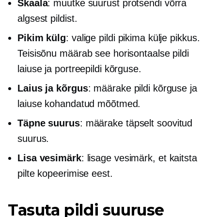
Skaala
: muutke suurust protsendi võrra
algsest pildist.
Pikim külg
: valige pildi pikima külje pikkus.
Teisisõnu määrab see horisontaalse pildi
laiuse ja portreepildi kõrguse.
Laius ja kõrgus
: määrake pildi kõrguse ja
laiuse kohandatud mõõtmed.
Täpne suurus
: määrake täpselt soovitud
suurus.
Lisa vesimärk
: lisage vesimärk, et kaitsta
pilte kopeerimise eest.
Tasuta pildi suuruse