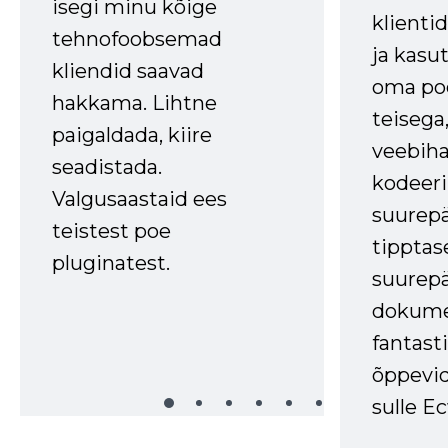
isegi minu kõige
klienti
tehnofoobsemad
ja kasu
kliendid saavad
oma poe
hakkama. Lihtne
teisega,
paigaldada, kiire
veebihal
seadistada.
kodeer
Valgusaastaid ees
suurep
teistest poe
tipptas
pluginatest.
suurep
dokume
fantasti
õppevid
sulle Ec