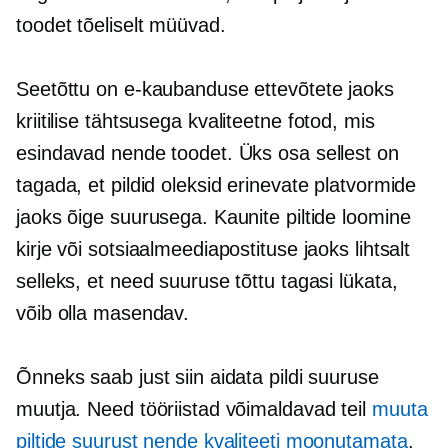
toodet tõeliselt müüvad.
Seetõttu on e-kaubanduse ettevõtete jaoks
kriitilise tähtsusega
kvaliteetne
fotod, mis
esindavad nende toodet. Üks osa sellest on
tagada, et pildid oleksid erinevate platvormide
jaoks õige suurusega. Kaunite piltide loomine
kirje või sotsiaalmeediapostituse jaoks lihtsalt
selleks, et need suuruse tõttu tagasi lükata,
võib olla masendav.
Õnneks saab just siin aidata pildi suuruse
muutja. Need tööriistad võimaldavad teil
muuta
piltide suurust nende kvaliteeti moonutamata
.