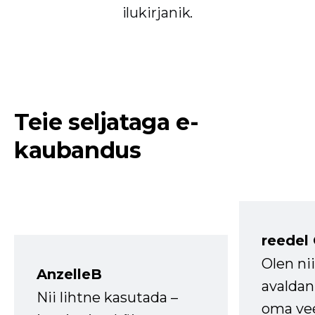
ilukirjanik.
Teie seljataga e-
kaubandus
reedel
Olen ni
AnzelleB
avaldan
Nii lihtne kasutada –
oma vee