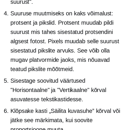
suurust".
Suuruse muutmiseks on kaks võimalust:
protsent ja pikslid. Protsent muudab pildi
suurust mis tahes sisestatud protsendini
algsest fotost. Pixels muudab selle suurust
sisestatud pikslite arvuks. See võib olla
mugav platvormide jaoks, mis nõuavad
teatud pikslite mõõtmeid.
Sisestage soovitud väärtused
"Horisontaalne" ja "Vertikaalne" kõrval
asuvatesse tekstikastidesse.
Klõpsake kasti „Säilita kuvasuhe” kõrval või
jätke see märkimata, kui soovite
proportsioone muuta.