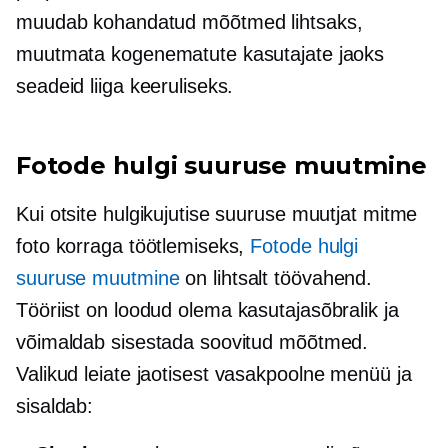
muudab kohandatud mõõtmed lihtsaks,
muutmata kogenematute kasutajate jaoks
seadeid liiga keeruliseks.
Fotode hulgi suuruse muutmine
Kui otsite hulgikujutise suuruse muutjat mitme
foto korraga töötlemiseks,
Fotode hulgi
suuruse muutmine
on lihtsalt töövahend.
Tööriist on loodud olema
kasutajasõbralik
ja
võimaldab sisestada soovitud mõõtmed.
Valikud leiate jaotisest
vasakpoolne
menüü ja
sisaldab: