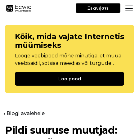
Ξεκινήστε
Kõik, mida vajate Internetis
müümiseks
Looge veebipood mõne minutiga, et müüa
veebisaidil, sotsiaalmeedias või turgudel.
Loo pood
‹ Blogi avalehele
Pildi suuruse muutjad: