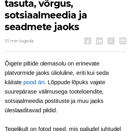
tasuta, võrgus,
sotsiaalmeedia ja
seadmete jaoks
10 min lugeda
Õigete piltide olemasolu on erinevate
platvormide jaoks ülioluline, eriti kui seda
käitate
pood äri
. Lõppude lõpuks vajate
suurepärase välimusega
tooteloendite,
sotsiaalmeedia postituste ja muu jaoks
üleslaaditavad pildid.
Tegelikult on fotod need, mis paljudel juhtudel