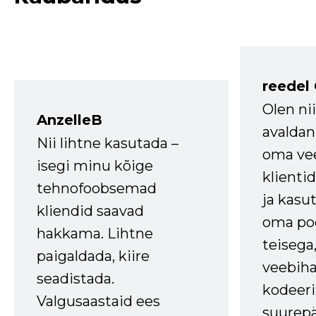
reedel
Olen ni
AnzelleB
avaldan
Nii lihtne kasutada –
oma vee
isegi minu kõige
klienti
tehnofoobsemad
ja kasu
kliendid saavad
oma poe
hakkama. Lihtne
teisega,
paigaldada, kiire
veebihal
seadistada.
kodeer
Valgusaastaid ees
suurep