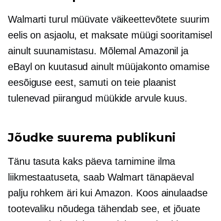
Walmarti turul müüvate väikeettevõtete suurim
eelis on asjaolu, et maksate müügi sooritamisel
ainult suunamistasu. Mõlemal Amazonil ja
eBayl on kuutasud ainult müüjakonto omamise
eesõiguse eest, samuti on teie plaanist
tulenevad piirangud müükide arvule kuus.
Jõudke suurema publikuni
Tänu tasuta
kaks päeva
tarnimine ilma
liikmestaatuseta, saab Walmart tänapäeval
palju rohkem äri kui Amazon. Koos ainulaadse
tootevaliku nõudega tähendab see, et jõuate