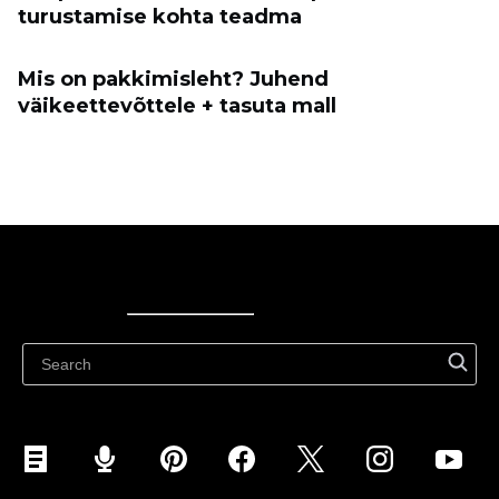
turustamise kohta teadma
Mis on pakkimisleht? Juhend
väikeettevõttele + tasuta mall
Ecwid
Ecwid
Ecwidi ajaveeb
Abikeskus