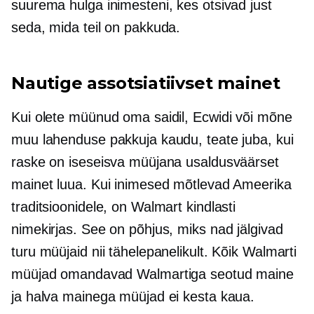
suurema hulga inimesteni, kes otsivad just
seda, mida teil on pakkuda.
Nautige assotsiatiivset mainet
Kui olete müünud ​​oma saidil, Ecwidi või mõne
muu lahenduse pakkuja kaudu, teate juba, kui
raske on iseseisva müüjana usaldusväärset
mainet luua. Kui inimesed mõtlevad Ameerika
traditsioonidele, on Walmart kindlasti
nimekirjas. See on põhjus, miks nad jälgivad
turu müüjaid nii tähelepanelikult. Kõik Walmarti
müüjad omandavad Walmartiga seotud maine
ja halva mainega müüjad ei kesta kaua.