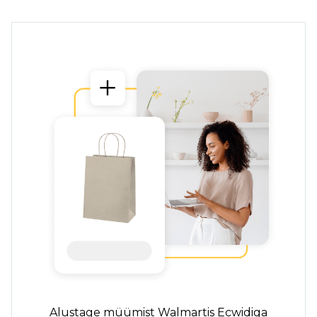
Alustage müümist Walmartis Ecwidiga