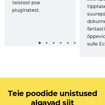
teistest poe
tipptas
pluginatest.
suurep
dokume
fantasti
õppevid
sulle Ec
Teie poodide unistused
algavad siit