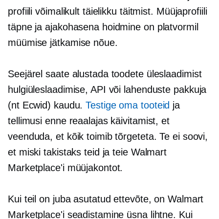
profiili võimalikult täielikku täitmist. Müüjaprofiili
täpne ja ajakohasena hoidmine on platvormil
müümise jätkamise nõue.
Seejärel saate alustada toodete üleslaadimist
hulgiüleslaadimise, API või lahenduste pakkuja
(nt Ecwid) kaudu.
Testige oma tooteid
ja
tellimusi enne reaalajas käivitamist, et
veenduda, et kõik toimib tõrgeteta. Te ei soovi,
et miski takistaks teid ja teie Walmart
Marketplace'i müüjakontot.
Kui teil on juba asutatud ettevõte, on Walmart
Marketplace'i seadistamine üsna lihtne. Kui