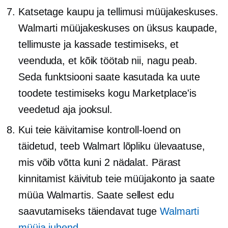
Katsetage kaupu ja tellimusi müüjakeskuses.
Walmarti müüjakeskuses on üksus kaupade,
tellimuste ja kassade testimiseks, et
veenduda, et kõik töötab nii, nagu peab.
Seda funktsiooni saate kasutada ka uute
toodete testimiseks kogu Marketplace'is
veedetud aja jooksul.
Kui teie käivitamise kontroll-loend on
täidetud, teeb Walmart lõpliku ülevaatuse,
mis võib võtta kuni 2 nädalat. Pärast
kinnitamist käivitub teie müüjakonto ja saate
müüa Walmartis. Saate sellest edu
saavutamiseks täiendavat tuge
Walmarti
müüja juhend
.