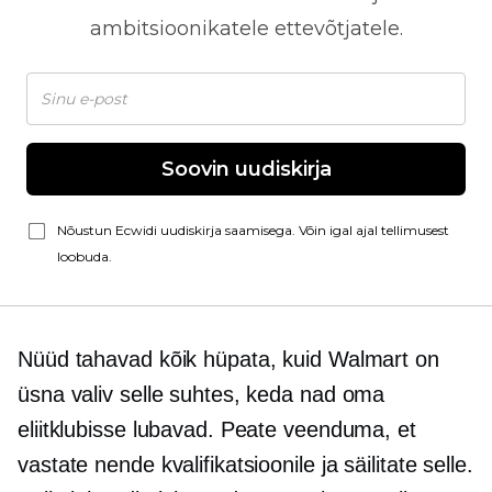
ambitsioonikatele ettevõtjatele.
Soovin uudiskirja
Nõustun Ecwidi uudiskirja saamisega. Võin igal ajal tellimusest
loobuda.
Nüüd tahavad kõik hüpata, kuid Walmart on
üsna valiv selle suhtes, keda nad oma
eliitklubisse lubavad. Peate veenduma, et
vastate nende kvalifikatsioonile ja säilitate selle.