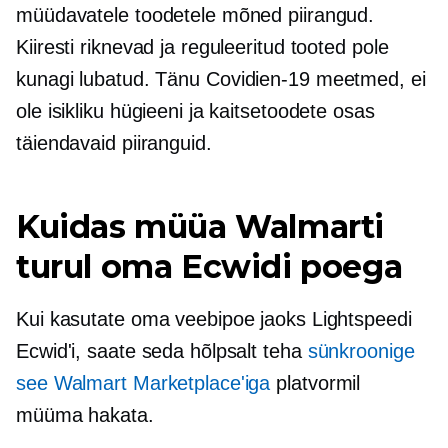
müüdavatele toodetele mõned piirangud.
Kiiresti riknevad ja reguleeritud tooted pole
kunagi lubatud. Tänu
Covidien-19
meetmed, ei
ole isikliku hügieeni ja kaitsetoodete osas
täiendavaid piiranguid.
Kuidas müüa Walmarti
turul oma Ecwidi poega
Kui kasutate oma veebipoe jaoks Lightspeedi
Ecwid'i, saate seda hõlpsalt teha
sünkroonige
see Walmart Marketplace'iga
platvormil
müüma hakata.