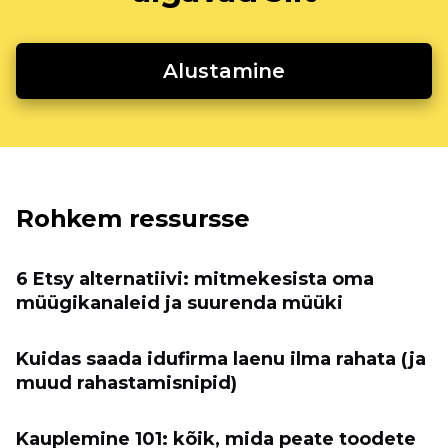
Alustamine
Rohkem ressursse
6 Etsy alternatiivi: mitmekesista oma
müügikanaleid ja suurenda müüki
Kuidas saada idufirma laenu ilma rahata (ja
muud rahastamisnipid)
Kauplemine 101: kõik, mida peate toodete