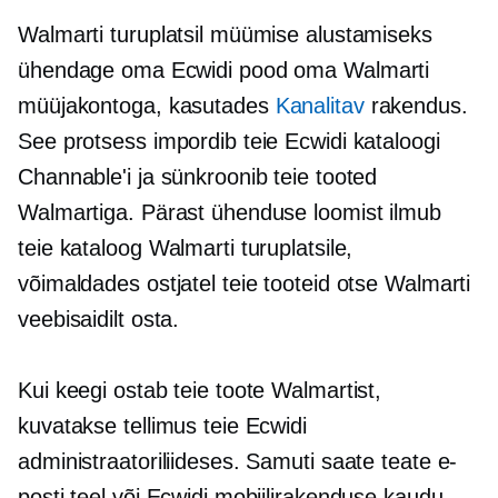
Walmarti turuplatsil müümise alustamiseks
ühendage oma Ecwidi pood oma Walmarti
müüjakontoga, kasutades
Kanalitav
rakendus.
See protsess impordib teie Ecwidi kataloogi
Channable'i ja sünkroonib teie tooted
Walmartiga. Pärast ühenduse loomist ilmub
teie kataloog Walmarti turuplatsile,
võimaldades ostjatel teie tooteid otse Walmarti
veebisaidilt osta.
Kui keegi ostab teie toote Walmartist,
kuvatakse tellimus teie Ecwidi
administraatoriliideses. Samuti saate teate e-
posti teel või Ecwidi mobiilirakenduse kaudu