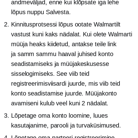
andmeväljad, enne kui klõpsate iga lehe
lõpus nuppu Salvesta.
Kinnitusprotsessi lõpus ootate Walmartilt
vastust kuni kaks nädalat. Kui olete Walmarti
müüja heaks kiidetud, antakse teile link
ja
samm sammu haaval
juhised konto
seadistamiseks ja müüjakeskusesse
sisselogimiseks. See viib teid
registreerimisviisardi juurde, mis viib teid
konto seadistamise juurde. Müüjakonto
avamiseni kulub veel kuni 2 nädalat.
Lõpetage oma konto loomine, luues
kasutajanime, parooli ja turvaküsimused.
Lõpetage oma partneri registreerimine