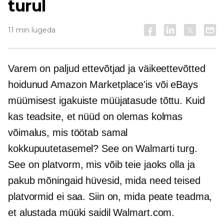
turul
11 min lugeda
Varem on paljud ettevõtjad ja väikeettevõtted
hoidunud Amazon Marketplace'is või eBays
müümisest igakuiste müüjatasude tõttu. Kuid
kas teadsite, et nüüd on olemas kolmas
võimalus, mis töötab samal
kokkupuutetasemel? See on Walmarti turg.
See on platvorm, mis võib teie jaoks olla ja
pakub mõningaid hüvesid, mida need teised
platvormid ei saa. Siin on, mida peate teadma,
et alustada müüki saidil Walmart.com.