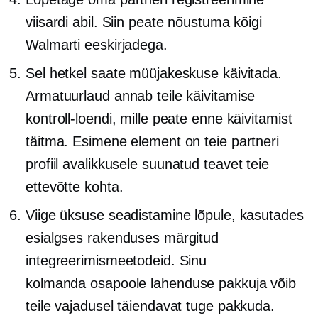
viisardi abil. Siin peate nõustuma kõigi
Walmarti eeskirjadega.
Sel hetkel saate müüjakeskuse käivitada.
Armatuurlaud annab teile käivitamise
kontroll-loendi, mille peate enne käivitamist
täitma. Esimene element on teie partneri
profiil
avalikkusele suunatud
teavet teie
ettevõtte kohta.
Viige üksuse seadistamine lõpule, kasutades
esialgses rakenduses märgitud
integreerimismeetodeid. Sinu
kolmanda osapoole
lahenduse pakkuja võib
teile vajadusel täiendavat tuge pakkuda.