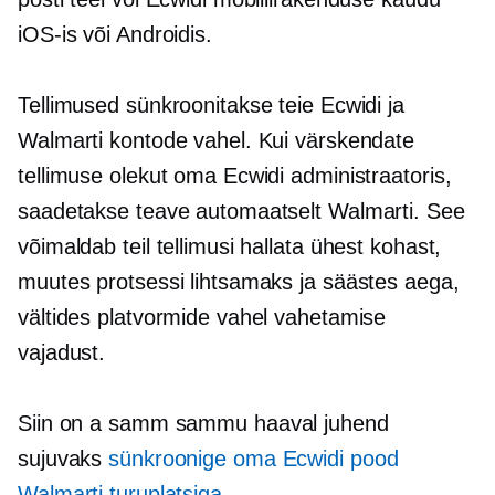
iOS-is või Androidis.
Tellimused sünkroonitakse teie Ecwidi ja
Walmarti kontode vahel. Kui värskendate
tellimuse olekut oma Ecwidi administraatoris,
saadetakse teave automaatselt Walmarti. See
võimaldab teil tellimusi hallata ühest kohast,
muutes protsessi lihtsamaks ja säästes aega,
vältides platvormide vahel vahetamise
vajadust.
Siin on a
samm sammu haaval
juhend
sujuvaks
sünkroonige oma Ecwidi pood
Walmarti turuplatsiga
.