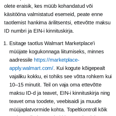
olete eraisik, kes müüb kohandatud või
käsitööna valmistatud esemeid, peate enne
taotlemist hankima ärilitsentsi, ettevõtte maksu
ID numbri ja EIN-i kinnituskirja.
Esitage taotlus Walmart Marketplace'i
müüjate kogukonnaga liitumiseks, minnes
aadressile
https://marketplace-
apply.walmart.com/
. Kui kogute kõigepealt
vajaliku kokku, ei tohiks see võtta rohkem kui
10–15 minutit. Teil on vaja oma ettevõtte
maksu ID-d ja teavet, EIN-i kinnituskirja ning
teavet oma toodete, veebisaidi ja muude
müüjaplatvormide kohta.
Topeltkontroll
kõik