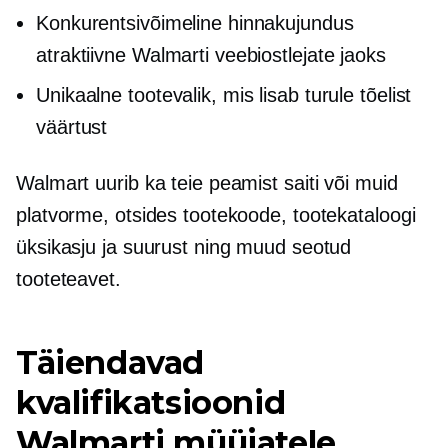
Konkurentsivõimeline hinnakujundus
atraktiivne Walmarti veebiostlejate jaoks
Unikaalne tootevalik, mis lisab turule tõelist
väärtust
Walmart uurib ka teie peamist saiti või muid
platvorme, otsides tootekoode, tootekataloogi
üksikasju ja suurust ning muud seotud
tooteteavet.
Täiendavad
kvalifikatsioonid
Walmarti müüjatele