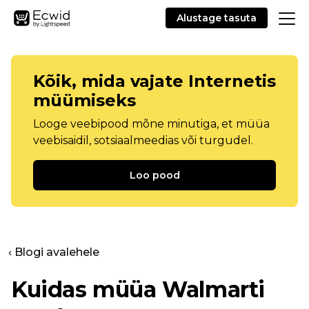
Alustage tasuta
Kõik, mida vajate Internetis
müümiseks
Looge veebipood mõne minutiga, et müüa
veebisaidil, sotsiaalmeedias või turgudel.
Loo pood
‹ Blogi avalehele
Kuidas müüa Walmarti