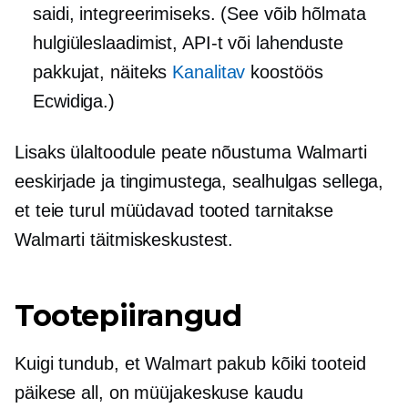
saidi, integreerimiseks. (See võib hõlmata
hulgiüleslaadimist, API-t või lahenduste
pakkujat, näiteks
Kanalitav
koostöös
Ecwidiga.)
Lisaks ülaltoodule peate nõustuma Walmarti
eeskirjade ja tingimustega, sealhulgas sellega,
et teie turul müüdavad tooted tarnitakse
Walmarti täitmiskeskustest.
Tootepiirangud
Kuigi tundub, et Walmart pakub kõiki tooteid
päikese all, on müüjakeskuse kaudu