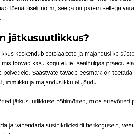
saab tõenäoliselt norm, seega on parem sellega vara
.
n jätkusuutlikkus?
likkus keskendub sotsiaalsete ja majanduslike süs
, mis toovad kasu kogu elule, sealhulgas praegu ela
le põlvedele. Säästvate tavade eesmärk on toetada
st, inimlikku ja majanduslikku elujõudu.
õned jätkusuutlikkuse põhimõtted, mida ettevõtted 
lida ja vähendada süsinikdioksiidi heitkoguseid, veet