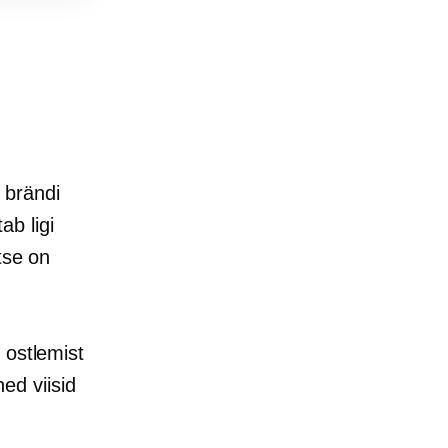
 brändi
b ligi
tse on
 ostlemist
ed viisid