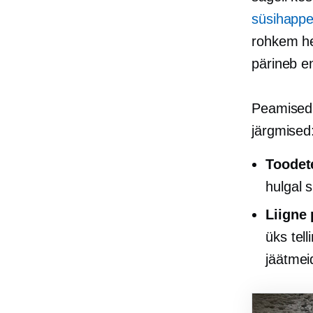
süsihappe
rohkem he
pärineb e
Peamised 
järgmised
Toodet
hulgal s
Liigne
üks tel
jäätmei