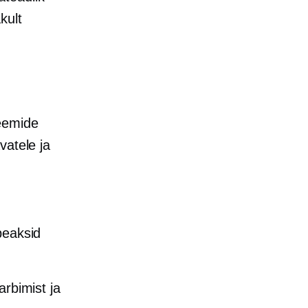
kult
teemide
vatele ja
peaksid
arbimist ja