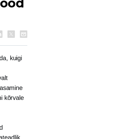
pood
da, kuigi
alt
kaasamine
i kõrvale
ad
teadlik