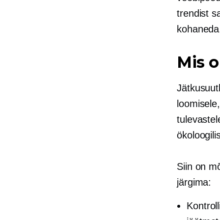
trendist 
kohaneda
Mis o
Jätkusuut
loomisele
tulevaste
ökoloogili
Siin on m
järgima:
Kontrol