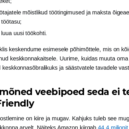
eket;
ötajatele mõistlikud töötingimused ja maksta õigeae
 töötasu;
luua uusi töökohti.
tiklis keskendume esimesele põhimõttele, mis on k
ud keskkonnakaitsele. Uurime, kuidas muuta oma
 keskkonnasõbralikuks ja säästvatele tavadele vas
 mõned veebipoed seda ei t
riendly
s ostlemine on kiire ja mugav. Kahjuks tuleb see mu
skkonna arvelt. Näiteks Amazon kiirgab
44.4 miljonit