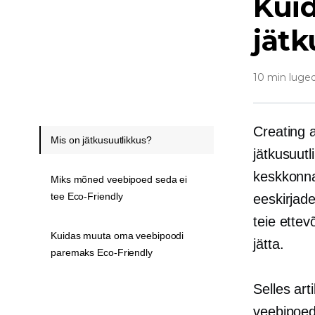
Kui
jät
10 min luge
Creating 
Mis on jätkusuutlikkus?
jätkusuutl
keskkonna
Miks mõned veebipoed seda ei
tee Eco-Friendly
eeskirjad
teie ettev
Kuidas muuta oma veebipoodi
jätta.
paremaks Eco-Friendly
Selles art
veebipoed