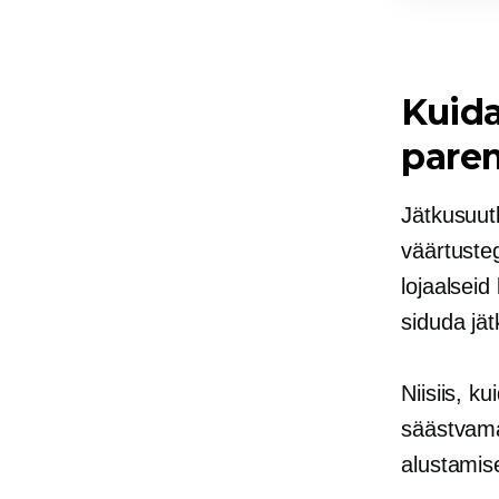
Kuid
pare
Jätkusuut
väärtuste
lojaalseid
siduda jä
Niisiis, 
säästvama
alustamis