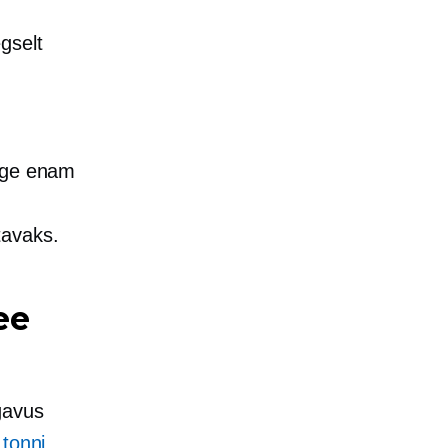
gselt
õige enam
tavaks.
ee
gavus
 tonni