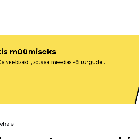
etis müümiseks
veebisaidil, sotsiaalmeedias või turgudel.
lehele