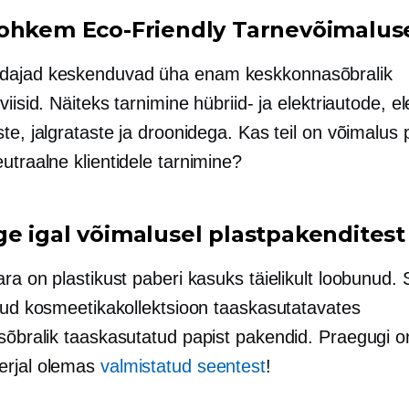
rohkem
Eco-Friendly
Tarnevõimalus
dajad keskenduvad üha enam
keskkonnasõbralik
viisid. Näiteks tarnimine hübriid- ja elektriautode, ele
te, jalgrataste ja droonidega. Kas teil on võimalus
eutraalne
klientidele tarnimine?
e igal võimalusel plastpakenditest
ra on plastikust paberi kasuks täielikult loobunud.
lnud kosmeetikakollektsioon taaskasutatavates
sõbralik
taaskasutatud papist pakendid. Praegugi o
erjal olemas
valmistatud seentest
!