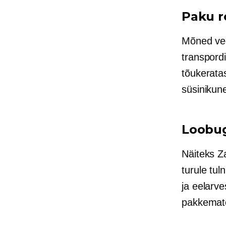
Paku 
Mõned ve
transpordi
tõukeratas
süsinikun
Loobug
Näiteks Za
turule tu
ja
eelarve
pakkemat