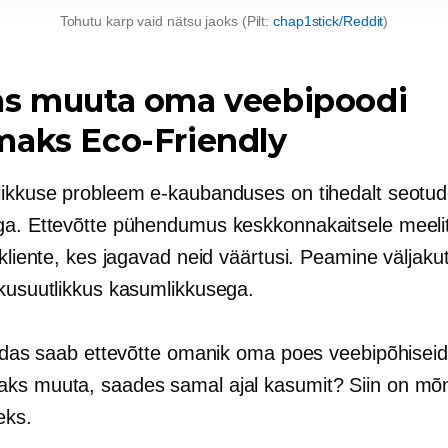
Tohutu karp vaid nätsu jaoks (Pilt:
chap1stick/Reddit
)
as muuta oma veebipoodi
maks
Eco-Friendly
likkuse probleem e-kaubanduses on tihedalt seotud
ga. Ettevõtte pühendumus keskkonnakaitsele meelita
 kliente, kes jagavad neid väärtusi. Peamine väljaku
tkusuutlikkus kasumlikkusega.
kuidas saab ettevõtte omanik oma poes veebipõhiseid
ks muuta, saades samal ajal kasumit? Siin on mõn
eks.