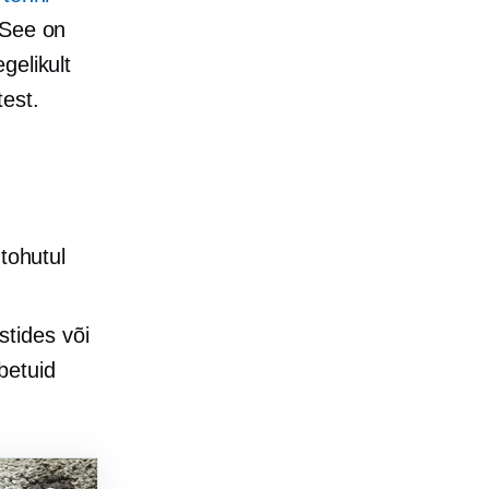
 See on
gelikult
est.
tohutul
stides või
betuid