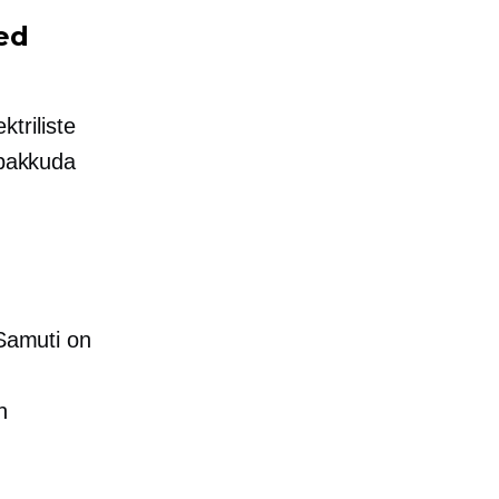
ed
ktriliste
 pakkuda
 Samuti on
n