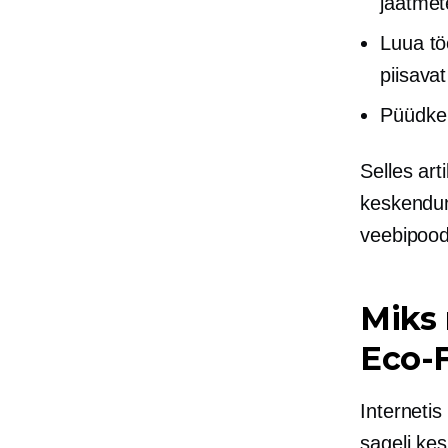
jäätmet
Luua tö
piisavat
Püüdke 
Selles ar
keskendun
veebipood
Miks
Eco-F
Interneti
sageli ke