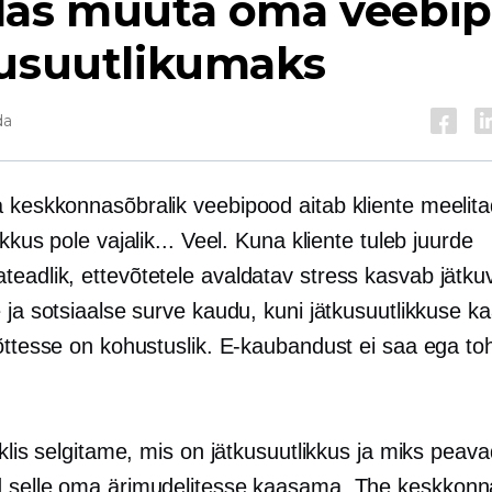
das muuta oma veebi
kusuutlikumaks
da
a
keskkonnasõbralik
veebipood aitab kliente meelita
ikkus pole vajalik... Veel. Kuna kliente tuleb juurde
teadlik,
ettevõtetele avaldatav stress kasvab jätkuv
e ja sotsiaalse surve kaudu, kuni jätkusuutlikkuse 
õttesse on kohustuslik. E-kaubandust ei saa ega toh
iklis selgitame, mis on jätkusuutlikkus ja miks peav
 selle oma ärimudelitesse kaasama. The
keskkonna