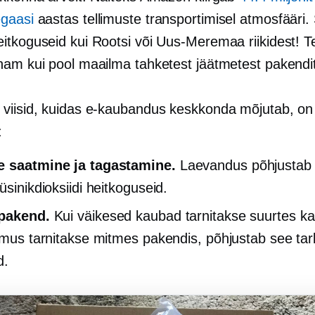
gaasi
aastas tellimuste transportimisel atmosfääri.
itkoguseid kui Rootsi või Uus-Meremaa riikidest! Te
nam kui pool maailma tahketest jäätmetest pakendit
viisid, kuidas e-kaubandus keskkonda mõjutab, on
:
e saatmine ja tagastamine.
Laevandus põhjustab 
üsinikdioksiidi heitkoguseid.
 pakend.
Kui väikesed kaubad tarnitakse suurtes ka
limus tarnitakse mitmes pakendis, põhjustab see tar
d.