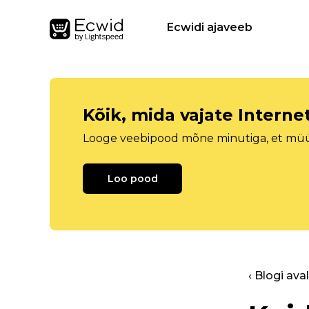
Ecwidi ajaveeb
Kõik, mida vajate Intern
Looge veebipood mõne minutiga, et müüa 
Loo pood
‹ Blogi ava