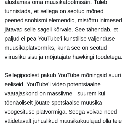
alustamas oma muusikatootmisäri. Tuleb
tunnistada, et sellega on seotud mõned
peened snobismi elemendid, mistõttu inimesed
jätavad selle sageli kõrvale. See tähendab, et
paljud ei pea YouTube'i kunstilise väljenduse
muusikaplatvormiks, kuna see on seotud
viirusliku sisu ja mõjutajate hawkingi toodetega.
Sellegipoolest pakub YouTube mõningaid suuri
eeliseid. YouTube'i video potentsiaalne
vaatajaskond on
massiivne - suurem
kui
tõenäoliselt jõuate spetsiaalse muusika
voogesituse platvormiga. Seega võivad need
väidetavalt juhuslikud muusikakuulajad olla teie