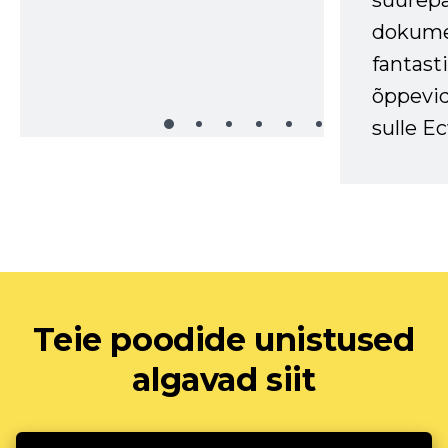
suurep
dokume
fantasti
õppevid
sulle Ec
Teie poodide unistused
algavad siit