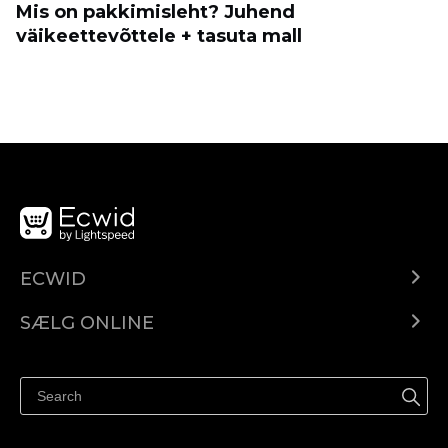
Mis on pakkimisleht? Juhend
väikeettevõttele + tasuta mall
ECWID
Ecwid.com
SÆLG ONLINE
Pris
Sælg overalt
Hjælpecenter
Sælg på Facebook
Sælg på Instagram