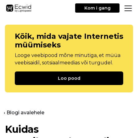
Kom i gang
Kõik, mida vajate Internetis
müümiseks
Looge veebipood mõne minutiga, et müüa
veebisaidil, sotsiaalmeedias või turgudel.
Loo pood
‹ Blogi avalehele
Kuidas