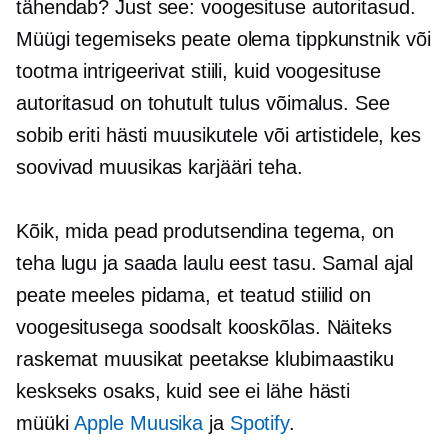
tähendab? Just see: voogesituse autoritasud.
Müügi tegemiseks peate olema tippkunstnik või
tootma intrigeerivat stiili, kuid voogesituse
autoritasud on tohutult tulus võimalus. See
sobib eriti hästi muusikutele või artistidele, kes
soovivad muusikas karjääri teha.
Kõik, mida pead produtsendina tegema, on
teha lugu ja saada laulu eest tasu. Samal ajal
peate meeles pidama, et teatud stiilid on
voogesitusega soodsalt kooskõlas. Näiteks
raskemat muusikat peetakse klubimaastiku
keskseks osaks, kuid see ei lähe hästi
müüki
Apple Muusika
ja
Spotify
.