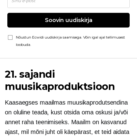
Soovin uudiskirja
Nõustun Ecwidi uudiskirja saamisega. Võin igal ajal tellimusest
loobuda.
21. sajandi
muusikaproduktsioon
Kaasaegses maailmas muusikaprodutsendina
on oluline teada, kust otsida oma oskusi ja/või
annet raha teenimiseks. Maailm on kasvanud
ajast, mil mõni juht oli käepärast, et teid aidata