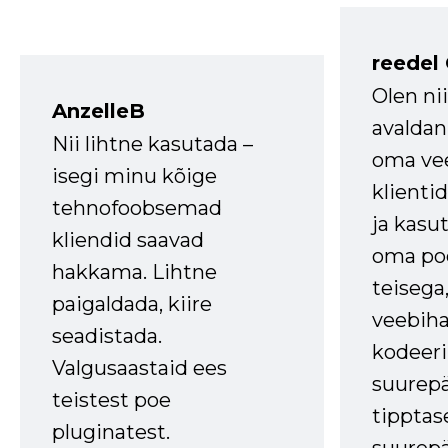
reedel
Olen ni
AnzelleB
avaldan
Nii lihtne kasutada –
oma vee
isegi minu kõige
klienti
tehnofoobsemad
ja kasu
kliendid saavad
oma poe
hakkama. Lihtne
teisega,
paigaldada, kiire
veebihal
seadistada.
kodeer
Valgusaastaid ees
suurep
teistest poe
tipptas
pluginatest.