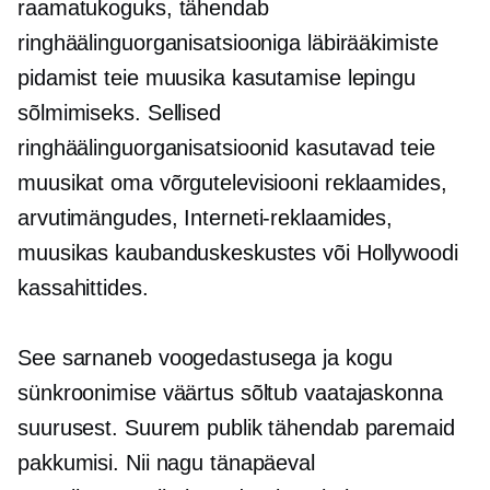
raamatukoguks, tähendab
ringhäälinguorganisatsiooniga läbirääkimiste
pidamist teie muusika kasutamise lepingu
sõlmimiseks. Sellised
ringhäälinguorganisatsioonid kasutavad teie
muusikat oma võrgutelevisiooni reklaamides,
arvutimängudes, Interneti-reklaamides,
muusikas kaubanduskeskustes või Hollywoodi
kassahittides.
See sarnaneb voogedastusega ja kogu
sünkroonimise väärtus sõltub vaatajaskonna
suurusest. Suurem publik tähendab paremaid
pakkumisi. Nii nagu tänapäeval