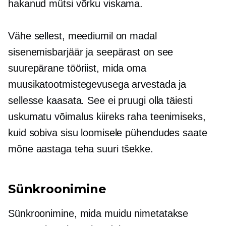
hakanud mütsi võrku viskama.
Vähe sellest, meediumil on madal
sisenemisbarjäär ja seepärast on see
suurepärane tööriist, mida oma
muusikatootmistegevusega arvestada ja
sellesse kaasata. See ei pruugi olla täiesti
uskumatu võimalus kiireks raha teenimiseks,
kuid sobiva sisu loomisele pühendudes saate
mõne aastaga teha suuri tšekke.
Sünkroonimine
Sünkroonimine, mida muidu nimetatakse