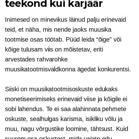
teekond kui karjäär
Inimesed on minevikus läinud palju erinevaid
teid, et näha, mis nende jaoks muusika
tootmise osas töötab. Püüd leida “õige” või
kõige tulusam viis on mõistetav, eriti
arvestades rahvarohke
muusikatootmisvaldkonna ägedat konkurentsi.
Siiski on muusikatootmisoskuste edukaks
monetiseerimiseks erinevaid viise ja kõigile ei
sobi lahendus. Te ei saa alahinnata pehmete
oskuste, sealhulgas karisma, isikliku võlu ja
muu, nagu võrgustike loomine, tähtsust. Kuid
suurem osa oskustest, mida vajate edu