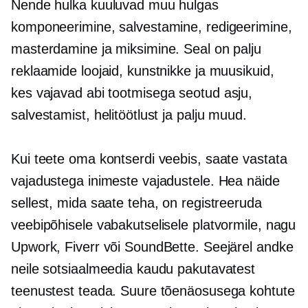
Nende hulka kuuluvad muu hulgas
komponeerimine, salvestamine, redigeerimine,
masterdamine ja miksimine. Seal on palju
reklaamide loojaid, kunstnikke ja muusikuid,
kes vajavad abi
tootmisega seotud
asju,
salvestamist, helitöötlust ja palju muud.
Kui teete oma kontserdi veebis, saate vastata
vajadustega inimeste vajadustele. Hea näide
sellest, mida saate teha, on registreeruda
veebipõhisele vabakutselisele platvormile, nagu
Upwork, Fiverr või SoundBette. Seejärel andke
neile sotsiaalmeedia kaudu pakutavatest
teenustest teada. Suure tõenäosusega kohtute