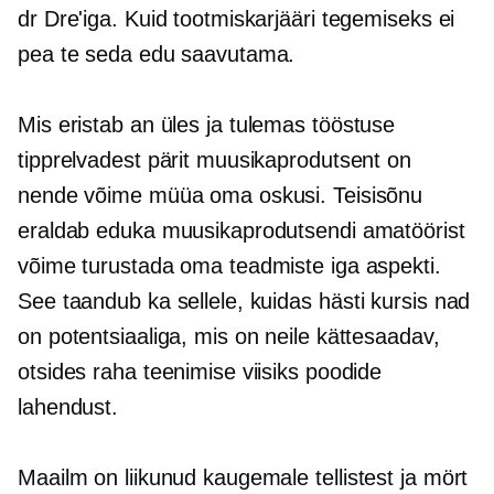
dr Dre'iga. Kuid tootmiskarjääri tegemiseks ei
pea te seda edu saavutama.
Mis eristab an
üles ja tulemas
tööstuse
tipprelvadest pärit muusikaprodutsent on
nende võime müüa oma oskusi. Teisisõnu
eraldab eduka muusikaprodutsendi amatöörist
võime turustada oma teadmiste iga aspekti.
See taandub ka sellele, kuidas
hästi kursis
nad
on potentsiaaliga, mis on neile kättesaadav,
otsides raha teenimise viisiks poodide
lahendust.
Maailm on liikunud kaugemale
tellistest ja mört