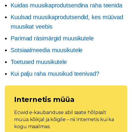
Kuidas muusikaprodutsendina raha teenida
Kuulsad muusikaprodutsendid, kes müüvad
muusikat veebis
Parimad räsimärgid muusikutele
Sotsiaalmeedia muusikutele
Toetused muusikutele
Kui palju raha muusikud teenivad?
Internetis müüa
Ecwid e-kaubanduse abil saate hõlpsalt
müüa kõikjal ja kõigile – nii Internetis kui ka
kogu maailmas.