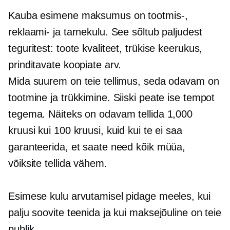
Kauba esimene maksumus on tootmis-,
reklaami- ja tarnekulu. See sõltub paljudest
teguritest: toote kvaliteet, trükise keerukus,
prinditavate koopiate arv.
Mida suurem on teie tellimus, seda odavam on
tootmine ja trükkimine. Siiski peate ise tempot
tegema. Näiteks on odavam tellida 1,000
kruusi kui 100 kruusi, kuid kui te ei saa
garanteerida, et saate need kõik müüa,
võiksite tellida vähem.
Esimese kulu arvutamisel pidage meeles, kui
palju soovite teenida ja kui maksejõuline on teie
publik.