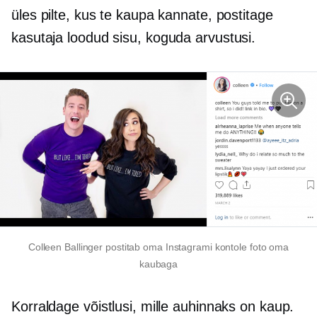
üles pilte, kus te kaupa kannate, postitage
kasutaja loodud
sisu, koguda arvustusi.
Colleen Ballinger postitab oma Instagrami kontole foto oma
kaubaga
Korraldage võistlusi, mille auhinnaks on kaup.