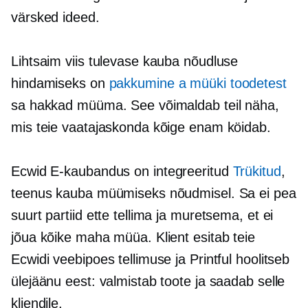
värsked ideed.
Lihtsaim viis tulevase kauba nõudluse
hindamiseks on
pakkumine a
müüki
toodetest
sa hakkad müüma. See võimaldab teil näha,
mis teie vaatajaskonda kõige enam köidab.
Ecwid
E-kaubandus
on integreeritud
Trükitud
,
teenus kauba müümiseks nõudmisel. Sa ei pea
suurt partiid ette tellima ja muretsema, et ei
jõua kõike maha müüa. Klient esitab teie
Ecwidi veebipoes tellimuse ja Printful hoolitseb
ülejäänu eest: valmistab toote ja saadab selle
kliendile.