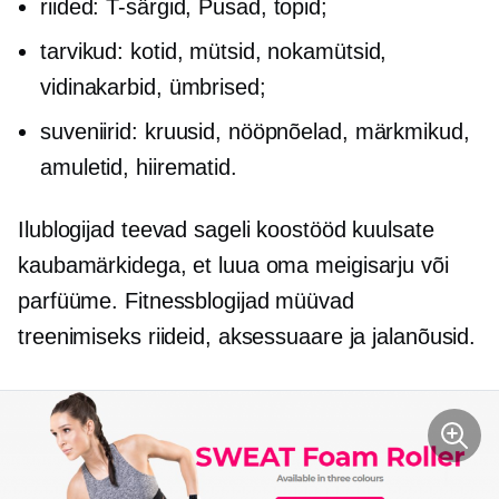
riided:
T-särgid,
Pusad, topid;
tarvikud: kotid, mütsid, nokamütsid,
vidinakarbid, ümbrised;
suveniirid: kruusid, nööpnõelad, märkmikud,
amuletid, hiirematid.
Ilublogijad teevad sageli koostööd kuulsate
kaubamärkidega, et luua oma meigisarju või
parfüüme. Fitnessblogijad müüvad
treenimiseks riideid, aksessuaare ja jalanõusid.