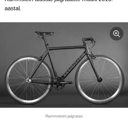
aastal.
Rammsteini jalgratas