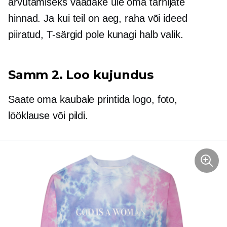
arvutamiseks vaadake üle oma tarnijate
hinnad. Ja kui teil on aeg, raha või ideed
piiratud,
T-särgid
pole kunagi halb valik.
Samm 2. Loo kujundus
Saate oma kaubale printida logo, foto,
lööklause või pildi.