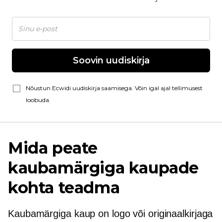
Soovin uudiskirja
Nõustun Ecwidi uudiskirja saamisega. Võin igal ajal tellimusest
loobuda.
Mida peate
kaubamärgiga kaupade
kohta teadma
Kaubamärgiga kaup on logo või originaalkirjaga