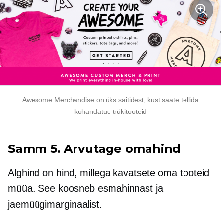
Awesome Merchandise on üks saitidest, kust saate tellida
kohandatud trükitooteid
Samm 5. Arvutage omahind
Alghind on hind, millega kavatsete oma tooteid
müüa. See koosneb esmahinnast ja
jaemüügimarginaalist.