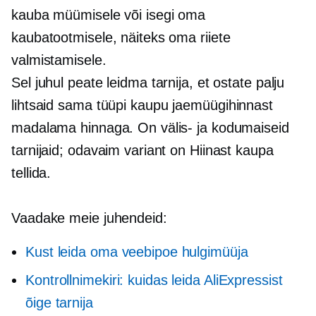
kauba müümisele või isegi oma
kaubatootmisele, näiteks oma riiete
valmistamisele.
Sel juhul peate leidma tarnija, et ostate palju
lihtsaid
sama tüüpi
kaupu jaemüügihinnast
madalama hinnaga. On välis- ja kodumaiseid
tarnijaid; odavaim variant on Hiinast kaupa
tellida.
Vaadake meie juhendeid:
Kust leida oma veebipoe hulgimüüja
Kontrollnimekiri: kuidas leida AliExpressist
õige tarnija