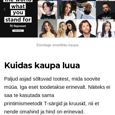
Esindage ametlikku kaupa
Kuidas kaupa luua
Paljud asjad sõltuvad tootest, mida soovite
müüa. Iga eset toodetakse erinevalt. Näiteks ei
saa te kasutada sama
printimismeetodit
T-särgid
ja kruusid, nii et
nende omahind ja hind on erinevad.