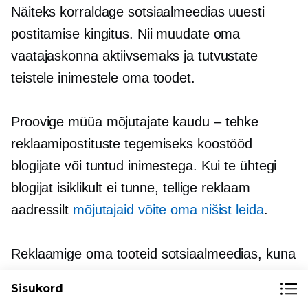
Näiteks korraldage sotsiaalmeedias uuesti
postitamise kingitus. Nii muudate oma
vaatajaskonna aktiivsemaks ja tutvustate
teistele inimestele oma toodet.
Proovige müüa mõjutajate kaudu – tehke
reklaamipostituste tegemiseks koostööd
blogijate või tuntud inimestega. Kui te ühtegi
blogijat isiklikult ei tunne, tellige reklaam
aadressilt
mõjutajaid võite oma nišist leida
.
Reklaamige oma tooteid sotsiaalmeedias, kuna
suurem osa teie klientidest on teie jälgijad.
Sisukord
Reklaamid otsingumootorites ei ole nii tõhusad,