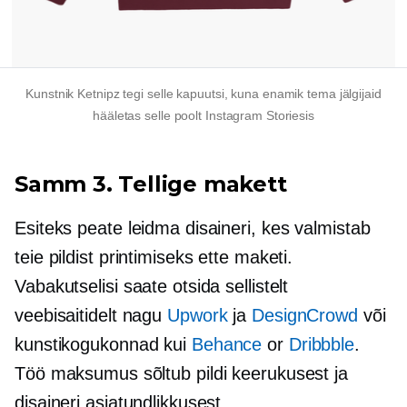
Kunstnik Ketnipz tegi selle kapuutsi, kuna enamik tema jälgijaid
hääletas selle poolt Instagram Storiesis
Samm 3. Tellige makett
Esiteks peate leidma disaineri, kes valmistab
teie pildist printimiseks ette maketi.
Vabakutselisi saate otsida sellistelt
veebisaitidelt nagu
Upwork
ja
DesignCrowd
või
kunstikogukonnad kui
Behance
or
Dribbble
.
Töö maksumus sõltub pildi keerukusest ja
disaineri asjatundlikkusest.