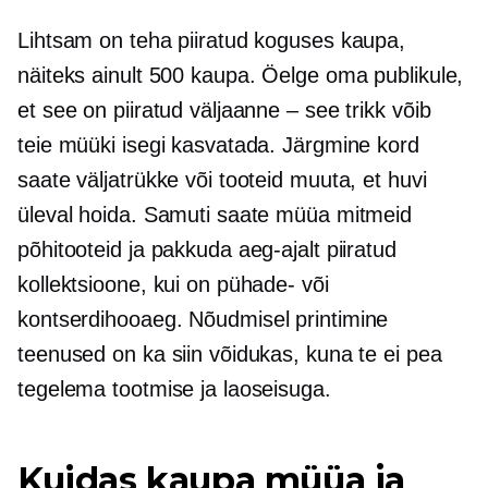
Lihtsam on teha piiratud koguses kaupa,
näiteks ainult 500 kaupa. Öelge oma publikule,
et see on piiratud väljaanne – see trikk võib
teie müüki isegi kasvatada. Järgmine kord
saate väljatrükke või tooteid muuta, et huvi
üleval hoida. Samuti saate müüa mitmeid
põhitooteid ja pakkuda aeg-ajalt piiratud
kollektsioone, kui on pühade- või
kontserdihooaeg.
Nõudmisel printimine
teenused on ka siin võidukas, kuna te ei pea
tegelema tootmise ja laoseisuga.
Kuidas kaupa müüa ja