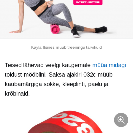
Kayla Itsines müüb treeningu tarvikuid
Teised lähevad veelgi kaugemale
müüa midagi
toidust mööblini. Saksa ajakiri 032с müüb
kaubamärgiga sokke, kleeplinti, paelu ja
krõbinaid.