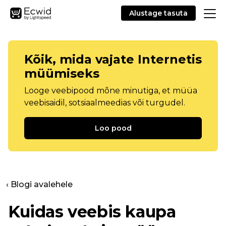
Alustage tasuta
Kõik, mida vajate Internetis
müümiseks
Looge veebipood mõne minutiga, et müüa
veebisaidil, sotsiaalmeedias või turgudel.
Loo pood
‹ Blogi avalehele
Kuidas veebis kaupa