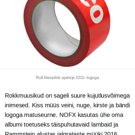
Rull kleeplinti ajakirja 032с logoga
Rokkmuusikud on sageli suure kujutlusvõimega
inimesed. Kiss müüs veini, nuge, kirste ja bändi
logoga matuseurne. NOFX kasutas ühe oma
albumi toetuseks täispuhutavaid lambaid ja
Rammstein alustas jalgrataste müüki 2016.