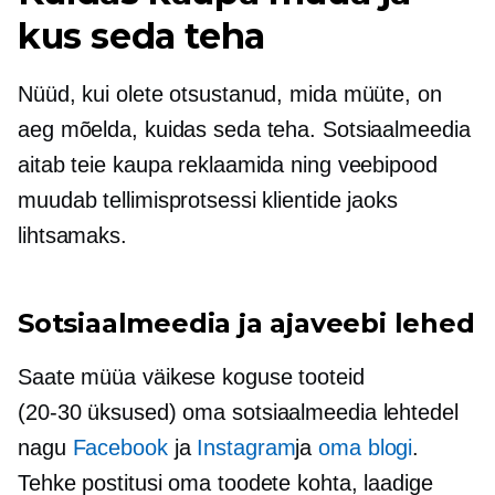
kus seda teha
Nüüd, kui olete otsustanud, mida müüte, on
aeg mõelda, kuidas seda teha. Sotsiaalmeedia
aitab teie kaupa reklaamida ning veebipood
muudab tellimisprotsessi klientide jaoks
lihtsamaks.
Sotsiaalmeedia ja ajaveebi lehed
Saate müüa väikese koguse tooteid
(20-30
üksused) oma sotsiaalmeedia lehtedel
nagu
Facebook
ja
Instagram
ja
oma blogi
.
Tehke postitusi oma toodete kohta, laadige