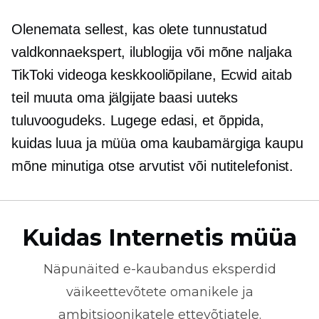
Olenemata sellest, kas olete tunnustatud
valdkonnaekspert, ilublogija või mõne naljaka
TikToki videoga keskkooliõpilane, Ecwid aitab
teil muuta oma jälgijate baasi uuteks
tuluvoogudeks. Lugege edasi, et õppida,
kuidas luua ja müüa oma kaubamärgiga kaupu
mõne minutiga otse arvutist või nutitelefonist.
Kuidas Internetis müüa
Näpunäited
e-kaubandus
eksperdid
väikeettevõtete omanikele ja
ambitsioonikatele ettevõtjatele.