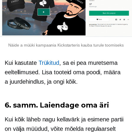
Näide a
müüki
kampaania Kickstarteris kauba turule toomiseks
Kui kasutate
Trükitud
, sa ei pea muretsema
eeltellimused.
Lisa tooteid oma poodi, määra
a
juurdehindlus,
ja ongi kõik.
6. samm. Laiendage oma äri
Kui kõik läheb nagu kellavärk ja esimene partii
on välja müüdud, võite mõelda regulaarselt