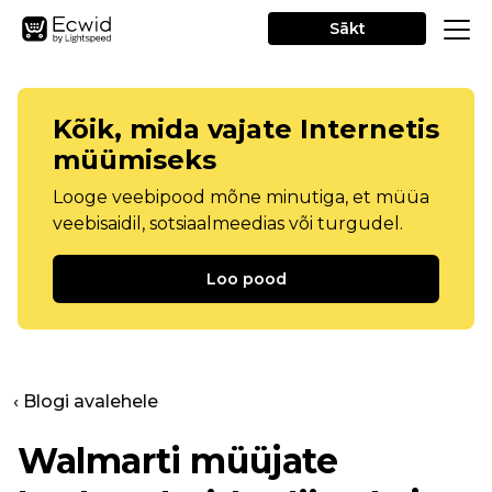
Sākt
Kõik, mida vajate Internetis
müümiseks
Looge veebipood mõne minutiga, et müüa
veebisaidil, sotsiaalmeedias või turgudel.
Loo pood
‹ Blogi avalehele
Walmarti müüjate