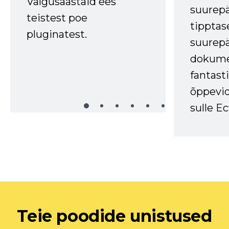
Valgusaastaid ees
suurep
teistest poe
tipptas
pluginatest.
suurep
dokume
fantasti
õppevid
sulle Ec
Teie poodide unistused