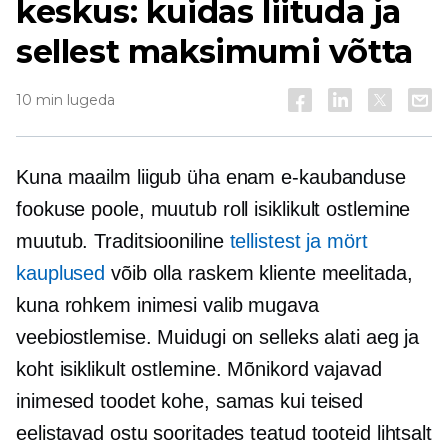
keskus: kuidas liituda ja
sellest maksimumi võtta
10 min lugeda
Kuna maailm liigub üha enam e-kaubanduse
fookuse poole, muutub roll
isiklikult
ostlemine
muutub. Traditsiooniline
tellistest ja mört
kauplused
võib olla raskem kliente meelitada,
kuna rohkem inimesi valib mugava
veebiostlemise. Muidugi on selleks alati aeg ja
koht
isiklikult
ostlemine. Mõnikord vajavad
inimesed toodet kohe, samas kui teised
eelistavad ostu sooritades teatud tooteid lihtsalt