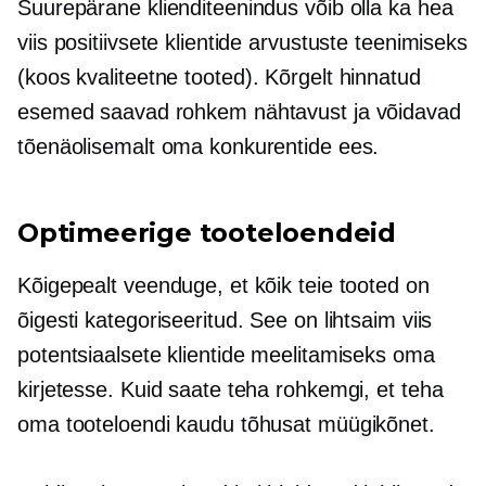
Suurepärane klienditeenindus võib olla ka hea
viis positiivsete klientide arvustuste teenimiseks
(koos
kvaliteetne
tooted).
Kõrgelt hinnatud
esemed saavad rohkem nähtavust ja võidavad
tõenäolisemalt oma konkurentide ees.
Optimeerige tooteloendeid
Kõigepealt veenduge, et kõik teie tooted on
õigesti kategoriseeritud. See on lihtsaim viis
potentsiaalsete klientide meelitamiseks oma
kirjetesse. Kuid saate teha rohkemgi, et teha
oma tooteloendi kaudu tõhusat müügikõnet.