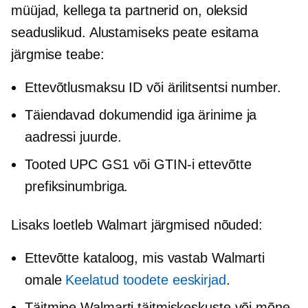
müüjad, kellega ta partnerid on, oleksid
seaduslikud. Alustamiseks peate esitama
järgmise teabe:
Ettevõtlusmaksu ID või ärilitsentsi number.
Täiendavad dokumendid iga ärinime ja
aadressi juurde.
Tooted UPC GS1 või GTIN-i ettevõtte
prefiksinumbriga.
Lisaks loetleb Walmart järgmised nõuded:
Ettevõtte kataloog, mis vastab Walmarti
omale
Keelatud toodete eeskirjad
.
Täitmine Walmarti täitmiskeskuste või mõne