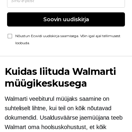
Soovin uudiskirja
Nõustun Ecwidi uudiskirja saamisega. Võin igal ajal tellimusest
loobuda.
Kuidas liituda Walmarti
müügikeskusega
Walmarti veebiturul müüjaks saamine on
suhteliselt lihtne, kui teil on kõik nõutavad
dokumendid. Usaldusväärse jaemüüjana teeb
Walmart oma hoolsuskohustust, et kõik