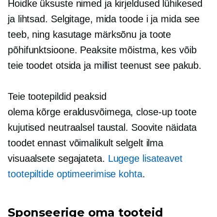
Hoidke üksuste nimed ja kirjeldused lühikesed
ja lihtsad. Selgitage, mida toode i ja mida see
teeb, ning kasutage märksõnu ja toote
põhifunktsioone. Peaksite mõistma, kes võib
teie toodet otsida ja millist teenust see pakub.
Teie tootepildid peaksid
olema
kõrge eraldusvõimega,
close-up
toote
kujutised neutraalsel taustal. Soovite näidata
toodet ennast võimalikult selgelt ilma
visuaalsete segajateta.
Lugege lisateavet
tootepiltide optimeerimise kohta
.
Sponseerige oma tooteid