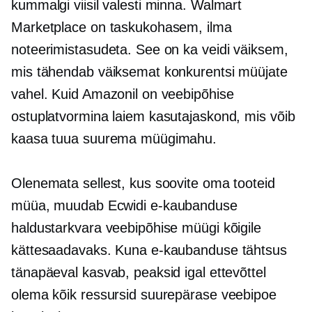
kummalgi viisil valesti minna. Walmart
Marketplace on taskukohasem, ilma
noteerimistasudeta. See on ka veidi väiksem,
mis tähendab väiksemat konkurentsi müüjate
vahel. Kuid Amazonil on veebipõhise
ostuplatvormina laiem kasutajaskond, mis võib
kaasa tuua suurema müügimahu.
Olenemata sellest, kus soovite oma tooteid
müüa, muudab Ecwidi e-kaubanduse
haldustarkvara veebipõhise müügi kõigile
kättesaadavaks. Kuna e-kaubanduse tähtsus
tänapäeval kasvab, peaksid igal ettevõttel
olema kõik ressursid suurepärase veebipoe