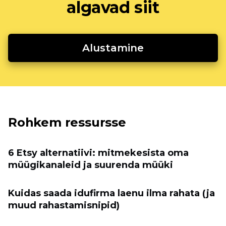
algavad siit
Alustamine
Rohkem ressursse
6 Etsy alternatiivi: mitmekesista oma
müügikanaleid ja suurenda müüki
Kuidas saada idufirma laenu ilma rahata (ja
muud rahastamisnipid)