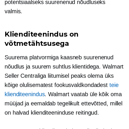
potentsiaalseks suurenenud nõudluseks
valmis.
Klienditeenindus on
võtmetähtsusega
Suurema platvormiga kaasneb suurenenud
nõudlus ja suurem suhtlus klientidega. Walmart
Seller Centraliga liitumisel peaks olema üks
kõige olulisematest fookusvaldkondadest
teie
klienditeenindus
. Walmart vaatab üle kõik oma
müüjad ja eemaldab tegelikult ettevõtted, millel
on halvad klienditeeninduse reitingud.