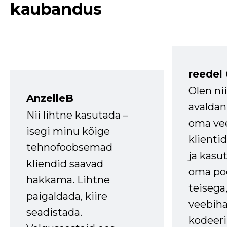
kaubandus
reedel
Olen ni
AnzelleB
avaldan
Nii lihtne kasutada –
oma vee
isegi minu kõige
klienti
tehnofoobsemad
ja kasu
kliendid saavad
oma poe
hakkama. Lihtne
teisega,
paigaldada, kiire
veebihal
seadistada.
kodeer