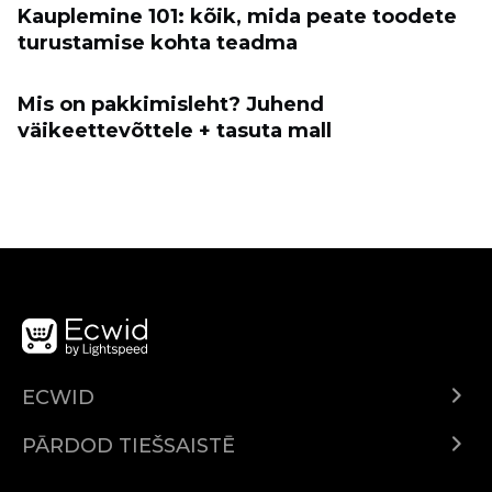
Kauplemine 101: kõik, mida peate toodete
turustamise kohta teadma
Mis on pakkimisleht? Juhend
väikeettevõttele + tasuta mall
ECWID
Ecwid.com
PĀRDOD TIEŠSAISTĒ
Izcenojumi
Pārdod visur
Palīdzības centrs