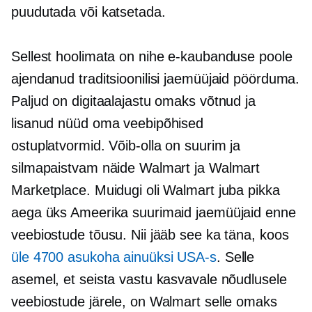
puudutada või katsetada.
Sellest hoolimata on nihe e-kaubanduse poole
ajendanud traditsioonilisi jaemüüjaid pöörduma.
Paljud on digitaalajastu omaks võtnud ja
lisanud nüüd oma veebipõhised
ostuplatvormid. Võib-olla on suurim ja
silmapaistvam näide Walmart ja Walmart
Marketplace. Muidugi oli Walmart juba pikka
aega üks Ameerika suurimaid jaemüüjaid enne
veebiostude tõusu. Nii jääb see ka täna, koos
üle 4700 asukoha ainuüksi USA-s
. Selle
asemel, et seista vastu kasvavale nõudlusele
veebiostude järele, on Walmart selle omaks