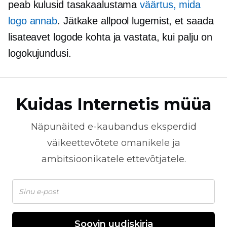
peab kulusid tasakaalustama
väärtus, mida
logo annab
. Jätkake allpool lugemist, et saada
lisateavet logode kohta ja vastata, kui palju on
logokujundusi.
Kuidas Internetis müüa
Näpunäited
e-kaubandus
eksperdid
väikeettevõtete omanikele ja
ambitsioonikatele ettevõtjatele.
Soovin uudiskirja