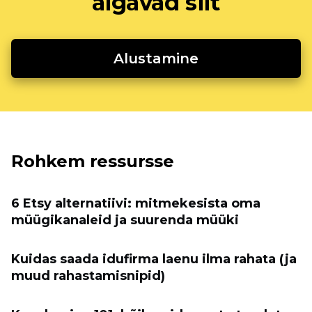
algavad siit
Alustamine
Rohkem ressursse
6 Etsy alternatiivi: mitmekesista oma
müügikanaleid ja suurenda müüki
Kuidas saada idufirma laenu ilma rahata (ja
muud rahastamisnipid)