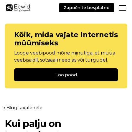
Započnite besplatno
Kõik, mida vajate Internetis
müümiseks
Looge veebipood mõne minutiga, et müüa
veebisaidil, sotsiaalmeedias või turgudel.
Loo pood
‹ Blogi avalehele
Kui palju on