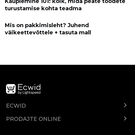
Kauplemine 101: kõik, mida peate toodete
turustamise kohta teadma
Mis on pakkimisleht? Juhend
väikeettevõttele + tasuta mall
ECWID
Centar za pomoć
PRODAJTE ONLINE
Prodaj na Instagramu