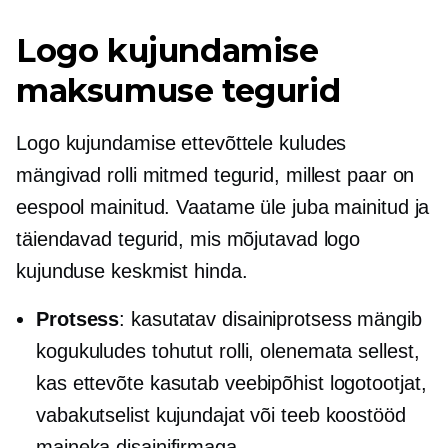
Logo kujundamise
maksumuse tegurid
Logo kujundamise ettevõttele kuludes
mängivad rolli mitmed tegurid, millest paar on
eespool mainitud. Vaatame üle juba mainitud ja
täiendavad tegurid, mis mõjutavad logo
kujunduse keskmist hinda.
Protsess
: kasutatav disainiprotsess mängib
kogukuludes tohutut rolli, olenemata sellest,
kas ettevõte kasutab veebipõhist logotootjat,
vabakutselist kujundajat või teeb koostööd
maineka disainifirmaga.