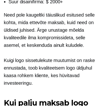
Suur disainifirma: $ 2000+
Need pole kaugeltki täiuslikud esitused selle
kohta, mida ettevõte maksab, kuid need on
üldised juhised. Ärge unustage mõelda
kvaliteedile ilma kompromissideta, selle
asemel, et keskenduda ainult kuludele.
Kuigi logo sissetulekute muutumist on raske
ennustada, toob kvaliteetsem logo üldjuhul
kaasa rohkem kliente, kes hüvitavad
investeeringu.
Kui palju maksab logo