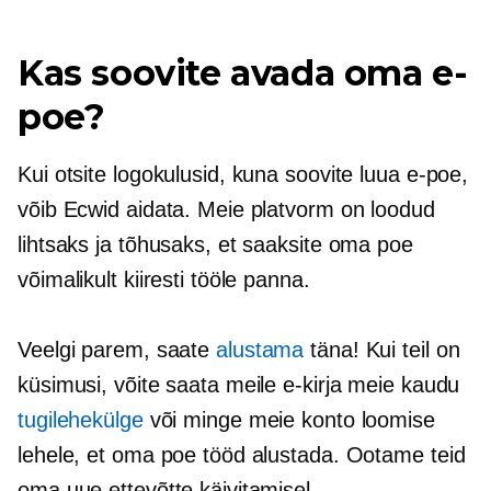
Kas soovite avada oma e-
poe?
Kui otsite logokulusid, kuna soovite luua e-poe,
võib Ecwid aidata. Meie platvorm on loodud
lihtsaks ja tõhusaks, et saaksite oma poe
võimalikult kiiresti tööle panna.
Veelgi parem, saate
alustama
täna! Kui teil on
küsimusi, võite saata meile e-kirja meie kaudu
tugilehekülge
või minge meie konto loomise
lehele, et oma poe tööd alustada. Ootame teid
oma uue ettevõtte käivitamisel.