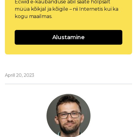
Ecwid e-kaubanduse abil saate hõlpsalt
müüa kõikjal ja kõigile – nii Internetis kui ka
kogu maailmas.
Alustamine
Aprill 20, 2023