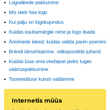
Logoideede pakkumine
Mis teeb hea logo
Kui palju on logokujundus
Kuidas kaubamärgile nime ja logo lisada
Ärinimede ideed: kuidas valida parim poenimi
Brändi ülesehitamine: väikepoodide juhend
Kuidas luua oma veebipoe jaoks tugev
väärtuspakkumine
Tooteesitluse kunsti valdamine
Internetis müüa