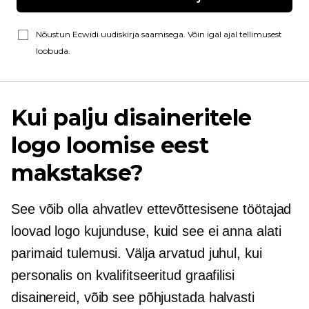
Nõustun Ecwidi uudiskirja saamisega. Võin igal ajal tellimusest
loobuda.
Kui palju disaineritele
logo loomise eest
makstakse?
See võib olla ahvatlev
ettevõttesisene
töötajad
loovad logo kujunduse, kuid see ei anna alati
parimaid tulemusi. Välja arvatud juhul, kui
personalis on kvalifitseeritud graafilisi
disainereid, võib see põhjustada halvasti