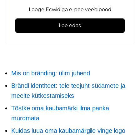
Looge Ecwidiga e-poe veebipood
Loe edasi
Mis on bränding: ülim juhend
Brändi identiteet: teie teejuht südamete ja
meelte kütkestamiseks
Tõstke oma kaubamärki ilma panka
murdmata
Kuidas luua oma kaubamärgile vinge logo