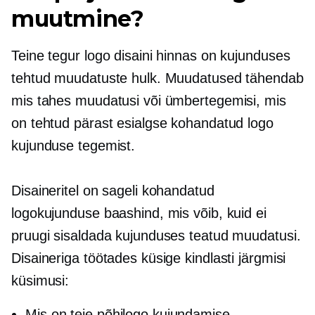
muutmine?
Teine tegur logo disaini hinnas on kujunduses
tehtud muudatuste hulk. Muudatused tähendab
mis tahes muudatusi või ümbertegemisi, mis
on tehtud pärast esialgse kohandatud logo
kujunduse tegemist.
Disaineritel on sageli kohandatud
logokujunduse baashind, mis võib, kuid ei
pruugi sisaldada kujunduses teatud muudatusi.
Disaineriga töötades küsige kindlasti järgmisi
küsimusi:
Mis on teie põhilogo kujundamise