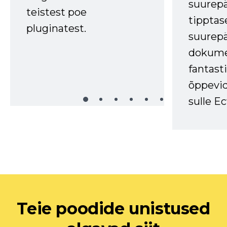
suurep
teistest poe
tipptas
pluginatest.
suurep
dokume
fantasti
õppevid
sulle Ec
Teie poodide unistused