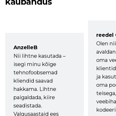
kaubandus
reedel
Olen ni
AnzelleB
avaldan
Nii lihtne kasutada –
oma vee
isegi minu kõige
klienti
tehnofoobsemad
ja kasu
kliendid saavad
oma poe
hakkama. Lihtne
teisega,
paigaldada, kiire
veebihal
seadistada.
kodeer
Valgusaastaid ees