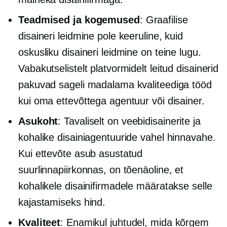
Teadmised ja kogemused
: Graafilise
disaineri leidmine pole keeruline, kuid
oskusliku disaineri leidmine on teine ​​lugu.
Vabakutselistelt platvormidelt leitud disainerid
pakuvad sageli madalama kvaliteediga tööd
kui oma ettevõttega agentuur või disainer.
Asukoht
: Tavaliselt on veebidisainerite ja
kohalike disainiagentuuride vahel hinnavahe.
Kui ettevõte asub asustatud
suurlinnapiirkonnas, on tõenäoline, et
kohalikele disainifirmadele määratakse selle
kajastamiseks hind.
Kvaliteet
: Enamikul juhtudel, mida kõrgem